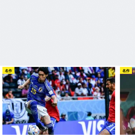
名作
名作