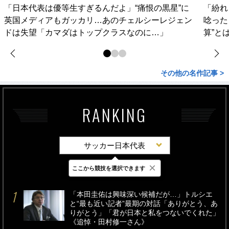
「日本代表は優等生すぎるんだよ」“痛恨の黒星”に
「紛れ
英国メディアもガッカリ…あのチェルシーレジェン
唸った
ドは失望「カマダはトップクラスなのに…」
算”と
その他の名作記事 >
RANKING
サッカー日本代表
×
ここから競技を選択できます
最新
24時間
週間
「本田圭佑は興味深い候補だが…」トルシエ
と“最も近い記者”最期の対話「ありがとう、あ
りがとう」「君が日本と私をつないでくれた」
《追悼・田村修一さん》