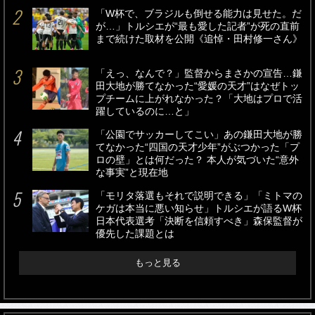
「W杯で、ブラジルも倒せる能力は見せた。だ
が…」トルシエが“最も愛した記者”が死の直前
まで続けた取材を公開《追悼・田村修一さん》
「えっ、なんで？」監督からまさかの宣告…鎌
田大地が勝てなかった“愛媛の天才”はなぜトッ
プチームに上がれなかった？「大地はプロで活
躍しているのに…と」
「公園でサッカーしてこい」あの鎌田大地が勝
てなかった“四国の天才少年”がぶつかった「プ
ロの壁」とは何だった？ 本人が気づいた“意外
な事実”と現在地
「モリタ落選もそれで説明できる」「ミトマの
ケガは本当に悪い知らせ」トルシエが語るW杯
日本代表選考「決断を信頼すべき」森保監督が
優先した課題とは
もっと見る