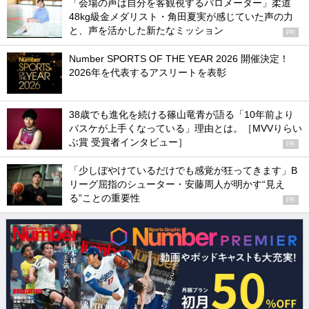
「会場の声は自分を客観視するバロメーター」柔道
48kg級金メダリスト・角田夏実が感じていた声の力
と、声を活かした新たなミッション
PR
Number SPORTS OF THE YEAR 2026 開催決定！
2026年を代表するアスリートを表彰
38歳でも進化を続ける篠山竜青が語る「10年前より
バスケが上手くなっている」理由とは。［MVVりらい
ぶ賞 受賞者インタビュー］
PR
「少しぼやけているだけでも感覚が狂ってきます」B
リーグ屈指のシューター・安藤周人が明かす“見え
る”ことの重要性
PR