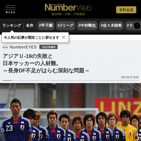
有料会員
毎日6時・11時・17時更新
ランキング
名作
#甲子園
#Jリーグ
#中村剛也
#佐々木朗希
#ラグ
〉
×
今人気の記事が競技ごとに探せます
サッカー
サッカー日本代表
NumberEYES
BACK NUMBER
アジアＵ-19の失敗と
日本サッカーの人材難。
～長身DF不足がはらむ深刻な問題～
2010/10/31 08:00