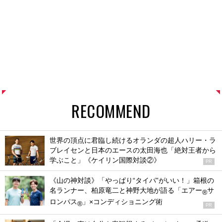
RECOMMEND
世界の頂点に君臨し続けるオランダの超人ハリー・ラ
ブレイセンと日本のエースの太田海也「絶対王者から
学ぶこと」《ケイリン国際対談②》
PR
《山の神対談》「やっぱり“タイパ”がいい！」箱根の
名ランナー、柏原竜二と神野大地が語る「エアー
サ
®
ロンパス
」×コンディショニング術
®
PR