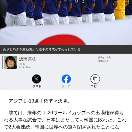
高さと巧さを兼ね備えた選手の育成が求められている
photograph by
浅田真樹
Shinji Akagi
text by
Masaki Asada
ポスト
シェア
コピー
アジアＵ-19選手権準々決勝。
勝てば、来年のＵ-20ワールドカップへの出場権が得ら
れる大事な試合で、日本はまたしても韓国に敗れた。これ
で2大会連続、韓国に世界への道を閉ざされたことにな