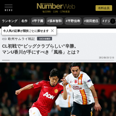
有料会員
毎日6時・11時・17時更新
ランキング
名作
#甲子園
#張本智和
#平野佳寿
#前田悠伍
#ドジャ
〉
×
今人気の記事が競技ごとに探せます
サッカー
海外サッカー
欧州サムライ戦記
BACK NUMBER
CL初戦で“ビッグクラブらしい”辛勝。
マンU香川が手にすべき「風格」とは？
2012/09/20 12:10