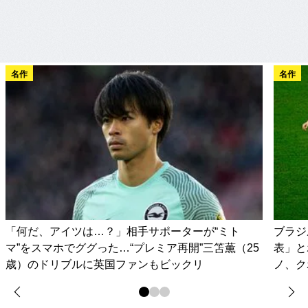
名作
名作
「何だ、アイツは…？」相手サポーターが“ミト
ブラジ
マ”をスマホでググった…“プレミア再開”三笘薫（25
表」と
歳）のドリブルに英国ファンもビックリ
ノ、ク