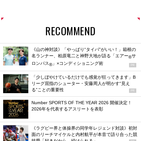
RECOMMEND
《山の神対談》「やっぱり“タイパ”がいい！」箱根の
名ランナー、柏原竜二と神野大地が語る「エアー
サ
®
ロンパス
」×コンディショニング術
®
PR
「少しぼやけているだけでも感覚が狂ってきます」B
リーグ屈指のシューター・安藤周人が明かす“見え
る”ことの重要性
PR
Number SPORTS OF THE YEAR 2026 開催決定！
2026年を代表するアスリートを表彰
《ラグビー界と体操界の同学年レジェンド対談》初対
面のリーチマイケルと内村航平が本音で語り合った競
技愛「好きだから、続けられる」