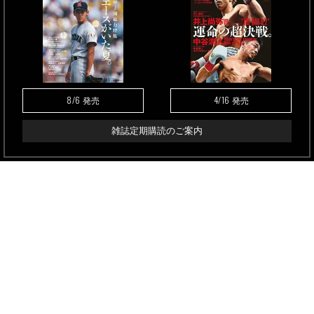
8/6
4/16
発売
発売
雑誌定期購読のご案内