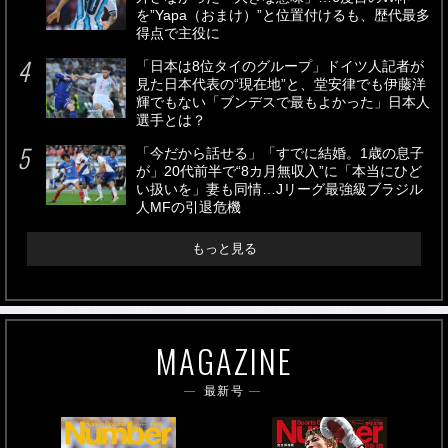
を”Yapa（おまけ）”と位置付けるも、歴代最多
得点で主役に
「日本は8位タイのグループ」ドイツ人記者が
見た日本代表の“現在地”と、堂安律でも伊藤洋
輝でもない「ブンデスで最もよかった」日本人
選手とは？
「今だから話せる」「すでに結婚。1歳の息子
が」20代前半で“8カ月無収入”に「本当にひど
い扱いを」妻も同情…Jリーグ最強級ブラジル
人MFの引退危機
もっと見る
MAGAZINE
最新号