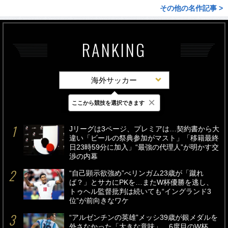
その他の名作記事 >
RANKING
海外サッカー
×
ここから競技を選択できます
最新
24時間
週間
Jリーグは3ページ、プレミアは…契約書から大
違い「ビールの祭典参加がマスト」「移籍最終
日23時59分に加入」“最強の代理人”が明かす交
渉の内幕
“自己顕示欲強め”べリンガム23歳が「蹴れ
ば？」とサカにPKを…またW杯優勝を逃し、
トゥヘル監督批判は続いても“イングランド3
位”が前向きなワケ
“アルゼンチンの英雄”メッシ39歳が銀メダルを
外さなかった「大きな意味」…6度目のW杯