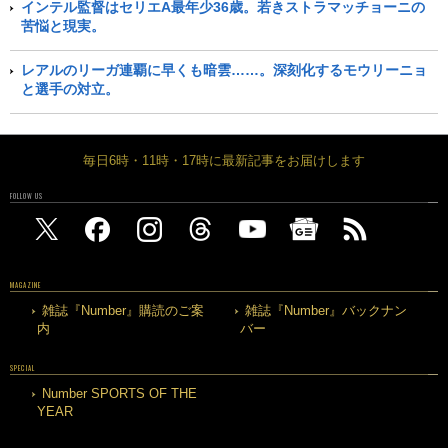
インテル監督はセリエA最年少36歳。若きストラマッチョーニの
苦悩と現実。
レアルのリーガ連覇に早くも暗雲……。深刻化するモウリーニョ
と選手の対立。
毎日6時・11時・17時に最新記事をお届けします
FOLLOW US
MAGAZINE
雑誌『Number』購読のご案
雑誌『Number』バックナン
内
バー
SPECIAL
Number SPORTS OF THE
YEAR