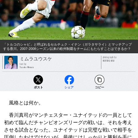
「トルコのシャビ」と呼ばれるセルチュク・イナン（ガラタサライ）とマッチアップ
する香川。2007-2008シーズン以来の欧州制覇をチームにもたらすことはできるか？
photograph by
ミムラユウスケ
REUTERS/AFLO
text by
Yusuke Mimura
ポスト
シェア
コピー
風格とは何か。
香川真司がマンチェスター・ユナイテッドの一員として
初めて臨んだチャンピオンズリーグの戦いは、それを考え
させる試合となった。ユナイテッドは完璧な戦いで相手を
圧倒したわけではないが、最後にはしっかりと勝利を手に