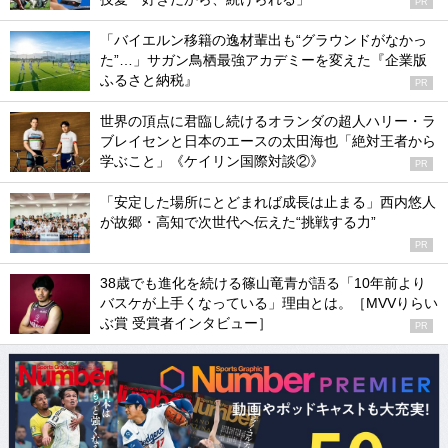
PR
「バイエルン移籍の逸材輩出も“グラウンドがなかっ
た”…」サガン鳥栖最強アカデミーを変えた『企業版
ふるさと納税』
PR
世界の頂点に君臨し続けるオランダの超人ハリー・ラ
ブレイセンと日本のエースの太田海也「絶対王者から
学ぶこと」《ケイリン国際対談②》
PR
「安定した場所にとどまれば成長は止まる」西内悠人
が故郷・高知で次世代へ伝えた“挑戦する力”
PR
38歳でも進化を続ける篠山竜青が語る「10年前より
バスケが上手くなっている」理由とは。［MVVりらい
ぶ賞 受賞者インタビュー］
PR