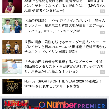
38歳でも進化を続ける篠山竜青が語る「10年前より
バスケが上手くなっている」理由とは。［MVVりらい
ぶ賞 受賞者インタビュー］
PR
《山の神対談》「やっぱり“タイパ”がいい！」箱根の
名ランナー、柏原竜二と神野大地が語る「エアー
サ
®
ロンパス
」×コンディショニング術
®
PR
世界の頂点に君臨し続けるオランダの超人ハリー・ラ
ブレイセンと日本のエースの太田海也「絶対王者から
学ぶこと」《ケイリン国際対談②》
PR
「会場の声は自分を客観視するバロメーター」柔道
48kg級金メダリスト・角田夏実が感じていた声の力
と、声を活かした新たなミッション
PR
Number SPORTS OF THE YEAR 2026 開催決定！
2026年を代表するアスリートを表彰