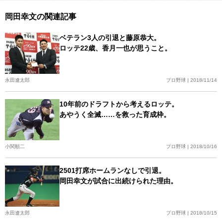
岡田幸文の関連記事
ベテラン3人の引退と藤原恭大。
ロッテ22歳、香月一也が思うこと。
永田遼太郎
プロ野球 | 2018/11/14
10年前のドラフトから考えるロッテ。
あやうく全滅……を救った育成枠。
小関順二
プロ野球 | 2018/10/16
2501打席ホームランなしで引退。
岡田幸文が試合に出続けられた理由。
永田遼太郎
プロ野球 | 2018/10/15