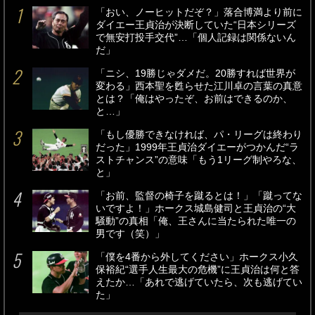
「おい、ノーヒットだぞ？」落合博満より前に
ダイエー王貞治が決断していた“日本シリーズ
で無安打投手交代”…「個人記録は関係ないん
だ」
「ニシ、19勝じゃダメだ。20勝すれば世界が
変わる」西本聖を甦らせた江川卓の言葉の真意
とは？「俺はやったぞ、お前はできるのか、
と…」
「もし優勝できなければ、パ・リーグは終わり
だった」1999年王貞治ダイエーがつかんだ“ラ
ストチャンス”の意味「もう1リーグ制やろな、
と」
「お前、監督の椅子を蹴るとは！」「蹴ってな
いですよ！」ホークス城島健司と王貞治の“大
騒動”の真相「俺、王さんに当たられた唯一の
男です（笑）」
「僕を4番から外してください」ホークス小久
保裕紀“選手人生最大の危機”に王貞治は何と答
えたか…「あれで逃げていたら、次も逃げてい
た」