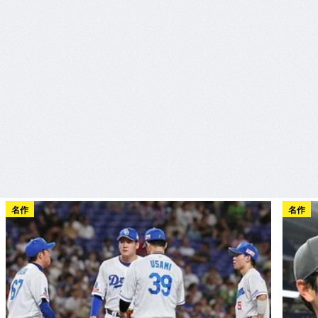
名作
名作