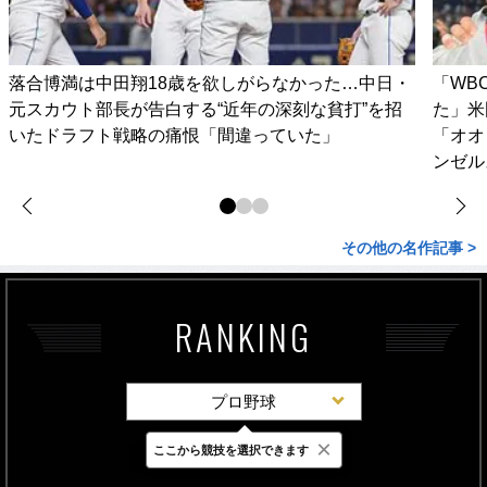
落合博満は中田翔18歳を欲しがらなかった…中日・
「WB
元スカウト部長が告白する“近年の深刻な貧打”を招
た」米
いたドラフト戦略の痛恨「間違っていた」
「オオ
ンゼル
その他の名作記事 >
RANKING
プロ野球
×
ここから競技を選択できます
最新
24時間
週間