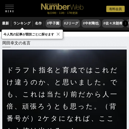
有料会員
毎日6時・11時・17時更新
最新
ランキング
名作
#甲子園
#Jリーグ
#中村剛也
#佐々木朗希
〉
×
今人気の記事が競技ごとに探せます
スポーツ名言集
オ
岡田幸文の名言
岡田幸文の名言
ドラフト指名と育成ではこれだ
け違うのか、と思いました。で
も、これは当たり前だから人一
倍、頑張ろうとも思った。（背
番号が）2ケタになれば、ここ