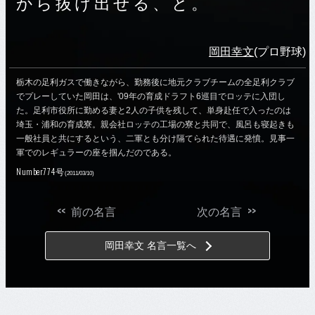
から抜け出せる、と。
岡田幸文
(プロ野球)
栃木の足利ガスで働きながら、勤務後に地元クラブチームの全足利クラブ
でプレーしていた岡田は、'09年の育成ドラフト6巡目でロッテに入団し
た。足利市役所に勤める妻と2人の子供を残して、単身赴任で入ったのは
埼玉・浦和の育成寮。親会社ロッテの工場の寮と共同で、風呂も寝起きも
一般社員と共にするという、二軍とも分け隔てられた待遇に発憤。見事一
軍でのレギュラーの座を掴んだのである。
Number774号
(2011/03/10)
<<
>>
前の名言
次の名言
岡田幸文 名言一覧へ