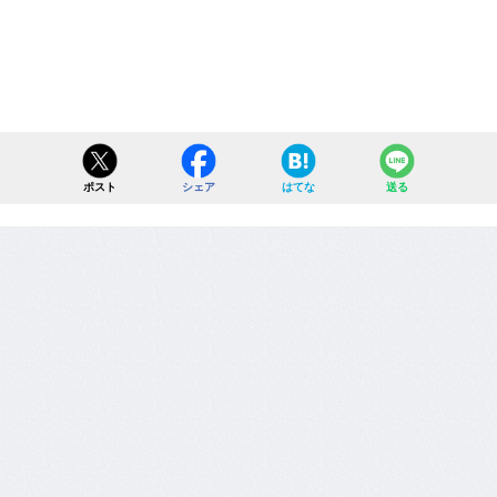
ポスト
シェア
はてな
送る