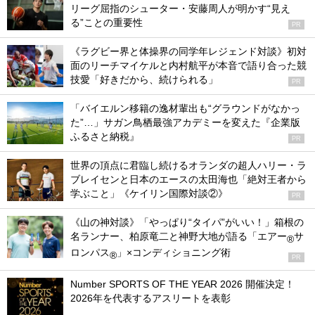
リーグ屈指のシューター・安藤周人が明かす“見え
る”ことの重要性
PR
《ラグビー界と体操界の同学年レジェンド対談》初対
面のリーチマイケルと内村航平が本音で語り合った競
技愛「好きだから、続けられる」
PR
「バイエルン移籍の逸材輩出も“グラウンドがなかっ
た”…」サガン鳥栖最強アカデミーを変えた『企業版
ふるさと納税』
PR
世界の頂点に君臨し続けるオランダの超人ハリー・ラ
ブレイセンと日本のエースの太田海也「絶対王者から
学ぶこと」《ケイリン国際対談②》
PR
《山の神対談》「やっぱり“タイパ”がいい！」箱根の
名ランナー、柏原竜二と神野大地が語る「エアー
サ
®
ロンパス
」×コンディショニング術
®
PR
Number SPORTS OF THE YEAR 2026 開催決定！
2026年を代表するアスリートを表彰