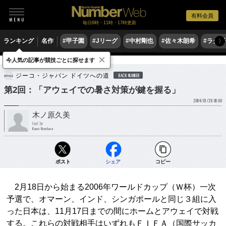
有料会員
毎日6時・11時・17時更新
ランキング
名作
#甲子園
#Jリーグ
#中村剛也
#佐々木朗希
#ラグ
〉
×
今人気の記事が競技ごとに探せます
サッカー
サッカー日本代表
ジーコ・ジャパン ドイツへの道
BACK NUMBER
第2回：「アウェイでの暑さ対策が鍵を握る」
2004/01/28 00:00
木ノ原久美
text by
Kumi Kinohara
ポスト
シェア
コピー
2月18日から始まる2006年ワールドカップ（Ｗ杯）一次
予選で、オマーン、インド、シンガポールと同じ３組に入
った日本は、11月17日までの間にホームとアウェイで対戦
する。これらの対戦相手はいずれもＦＩＦＡ（国際サッカ