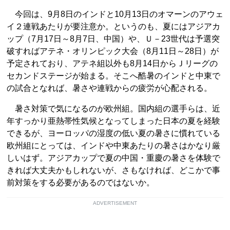
今回は、9月8日のインドと10月13日のオマーンのアウェ
イ２連戦あたりが要注意か。というのも、夏にはアジアカ
ップ（7月17日～8月7日、中国）や、Ｕ－23世代は予選突
破すればアテネ・オリンピック大会（8月11日～28日）が
予定されており、アテネ組以外も8月14日からＪリーグの
セカンドステージが始まる。そこへ酷暑のインドと中東で
の試合となれば、暑さや連戦からの疲労が心配される。
暑さ対策で気になるのが欧州組。国内組の選手らは、近
年すっかり亜熱帯性気候となってしまった日本の夏を経験
できるが、ヨーロッパの湿度の低い夏の暑さに慣れている
欧州組にとっては、インドや中東あたりの暑さはかなり厳
しいはず。アジアカップで夏の中国・重慶の暑さを体験で
きれば大丈夫かもしれないが、さもなければ、どこかで事
前対策をする必要があるのではないか。
ADVERTISEMENT