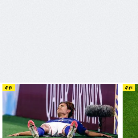
名作
名作