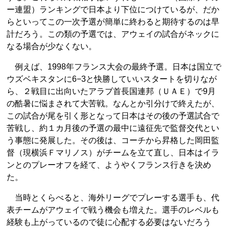
ー連盟）ランキングで日本より下位につけているが、だか
らといってこの一次予選が簡単に終わると期待するのは早
計だろう。この類の予選では、アウェイの試合がネックに
なる場合が少なくない。
例えば、1998年フランス大会の最終予選。日本は国立で
ウズベキスタンに6−3と快勝していいスタートを切りなが
ら、２戦目に出向いたアラブ首長国連邦（ＵＡＥ）で9月
の酷暑に悩まされて大苦戦。なんとか引分けで終えたが、
この試合が尾を引く形となって日本はその後の予選試合で
苦戦し、約１カ月後の予選の最中に遠征先で監督交代とい
う事態に発展した。その後は、コーチから昇格した岡田監
督（現横浜Ｆマリノス）がチームを立て直し、日本はイラ
ンとのプレーオフを経て、ようやくフランス行きを決め
た。
当時とくらべると、海外リーグでプレーする選手も、代
表チームがアウェイで戦う機会も増えた。選手のレベルも
経験も上がっているので徒に心配する必要はないだろう