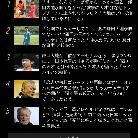
「えっ、なんで？」監督からまさかの宣告…鎌
田大地が勝てなかった“愛媛の天才”はなぜトッ
プチームに上がれなかった？「大地はプロで活
躍しているのに…と」
「公園でサッカーしてこい」あの鎌田大地が勝
てなかった“四国の天才少年”がぶつかった「プ
ロの壁」とは何だった？ 本人が気づいた“意外
な事実”と現在地
鎌田大地が「彼がアーセナルなら、僕はマンU
に…」日本代表の司令塔が勝てなかった“四国
の天才”とは何者だった？ 本人が語った「ライ
バルとの軌跡」
「恋人や移籍ゴシップより面白いはずだ」オシ
ム元日本代表監督が語った“サッカーメディア
への期待”「深く語る必要が…そういうわけ
で、ありがとう」
「ピッチと同じ高いレベルでなければ」オシム
と“生涯愛した記者”が生前に願った日本サッカ
ーメディア論「疑問に答える媒体…それこそ百
科事典だ」