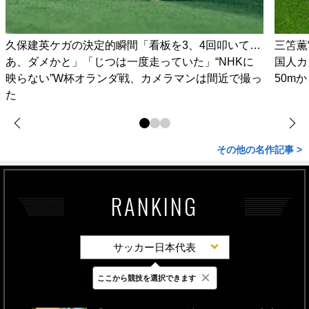
久保建英ケガの決定的瞬間「看板を3、4回叩いて…
三笘薫
あ、ダメかと」「じつは一度走っていた」“NHKに
国人カ
映らない”W杯オランダ戦、カメラマンは間近で撮っ
50m
た
その他の名作記事 >
RANKING
サッカー日本代表
×
ここから競技を選択できます
最新
24時間
週間