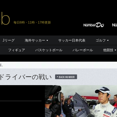
毎日6時・11時・17時更新
Jリーグ
海外サッカー
サッカー日本代表
ゴルフ
フィギュア
バスケットボール
バレーボール
他競技
面。
ドライバーの戦い
BACK NUMBER