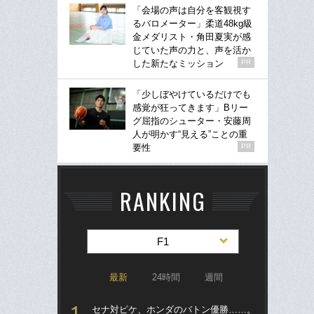
「会場の声は自分を客観視す
るバロメーター」柔道48kg級
金メダリスト・角田夏実が感
じていた声の力と、声を活か
した新たなミッション
PR
「少しぼやけているだけでも
感覚が狂ってきます」Bリー
グ屈指のシューター・安藤周
人が明かす“見える”ことの重
要性
PR
RANKING
F1
最新
24時間
週間
セナ対ピケ、ホンダのバトン優勝……。
S