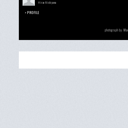
Hirao Nishiyama
PROFILE
Ma
photograph by