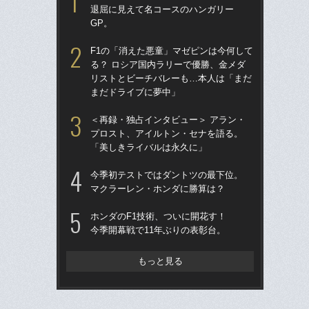
退屈に見えて名コースのハンガリー
る
GP。
「
F1の「消えた悪童」マゼピンは今何して
ス
る？ ロシア国内ラリーで優勝、金メダ
イ
リストとビーチバレーも…本人は「まだ
一
まだドライブに夢中」
「
＜再録・独占インタビュー＞ アラン・
1
プロスト、アイルトン・セナを語る。
に届
「美しきライバルは永久に」
を
今季初テストではダントツの最下位。
「
マクラーレン・ホンダに勝算は？
ロ
鈴鹿
ホンダのF1技術、ついに開花す！
ー
今季開幕戦で11年ぶりの表彰台。
マン
マ
もっと見る