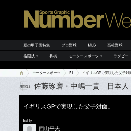
夏の甲子園特集
プロ野球
MLB
高校野球
格闘技
将棋
モータースポーツ
ラグビー
モータースポーツ
F1
イギリスGPで実現した父子対
佐藤琢磨・中嶋一貴 日本人
イギリスGPで実現した父子対面。
text by
西山平夫