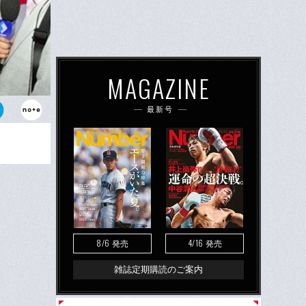
MAGAZINE
最新号
8/6
4/16
発売
発売
雑誌定期購読のご案内