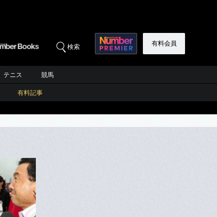
有料会員
検索
テニス
競馬
有料記事