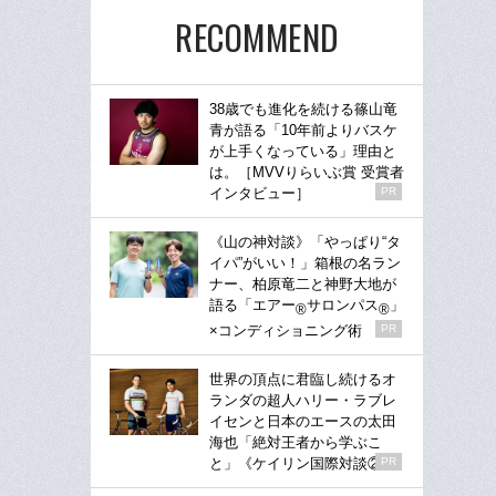
RECOMMEND
38歳でも進化を続ける篠山竜
青が語る「10年前よりバスケ
が上手くなっている」理由と
は。［MVVりらいぶ賞 受賞者
インタビュー］
PR
《山の神対談》「やっぱり“タ
イパ”がいい！」箱根の名ラン
ナー、柏原竜二と神野大地が
語る「エアー
サロンパス
」
®
®
×コンディショニング術
PR
世界の頂点に君臨し続けるオ
ランダの超人ハリー・ラブレ
イセンと日本のエースの太田
海也「絶対王者から学ぶこ
と」《ケイリン国際対談②》
PR