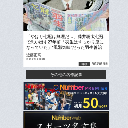
「やはり七冠は無理だ…」藤井聡太七冠
で思い出す27年前「羽生はすっかり鬼に
なっていた」“風邪気味”だった羽生善治
25歳が七冠独占した日
近藤正高
Masataka Kondo
2023/06/09
将棋
その他の名作記事