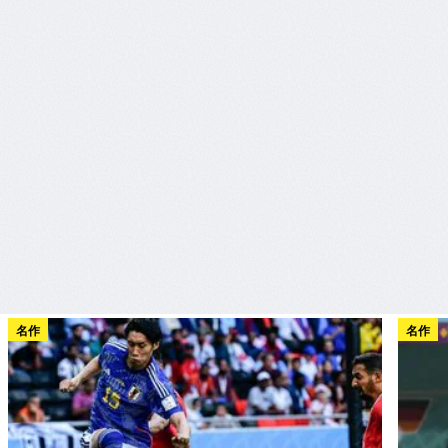
名作
名作