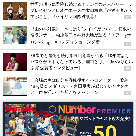
世界の頂点に君臨し続けるオランダの超人ハリー・ラ
ブレイセンと日本のエースの太田海也「絶対王者から
学ぶこと」《ケイリン国際対談②》
PR
《山の神対談》「やっぱり“タイパ”がいい！」箱根の
名ランナー、柏原竜二と神野大地が語る「エアー
サ
®
ロンパス
」×コンディショニング術
®
PR
38歳でも進化を続ける篠山竜青が語る「10年前より
バスケが上手くなっている」理由とは。［MVVりらい
ぶ賞 受賞者インタビュー］
PR
「会場の声は自分を客観視するバロメーター」柔道
48kg級金メダリスト・角田夏実が感じていた声の力
と、声を活かした新たなミッション
PR