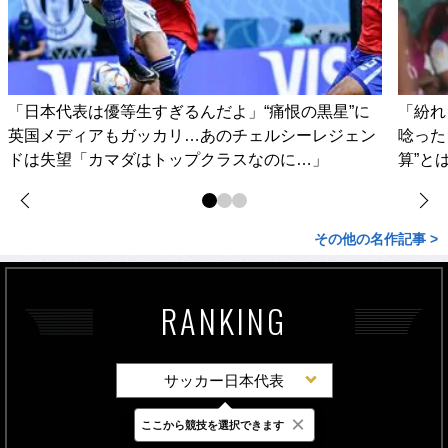
「日本代表は優等生すぎるんだよ」“痛恨の黒星”に
「紛れ
英国メディアもガッカリ…あのチェルシーレジェン
唸った
ドは失望「カマダはトップクラスなのに…」
算”と
その他の名作記事 >
RANKING
サッカー日本代表
×
ここから競技を選択できます
最新
24時間
週間