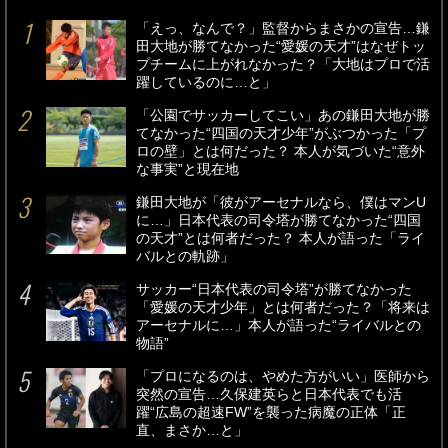
「えっ、なんで？」監督からまさかの宣告…鎌
田大地が勝てなかった“愛媛の天才”はなぜトッ
プチームに上がれなかった？「大地はプロで活
躍しているのに…と」
「公園でサッカーしてこい」あの鎌田大地が勝
てなかった“四国の天才少年”がぶつかった「プ
ロの壁」とは何だった？ 本人が気づいた“意外
な事実”と現在地
鎌田大地が「彼がアーセナルなら、僕はマンU
に…」日本代表の司令塔が勝てなかった“四国
の天才”とは何者だった？ 本人が語った「ライ
バルとの軌跡」
サッカー“日本代表の司令塔”が勝てなかった
「愛媛の天才少年」とは何者だった？「将来は
アーセナルに…」本人が語った“ライバルとの
物語”
「プロになるのは、やめた方がいい」医師から
突然の宣告…久保建英らと日本代表でも活
躍“広島の超速FW”を襲った病魔の正体「正
直、まさか…と」