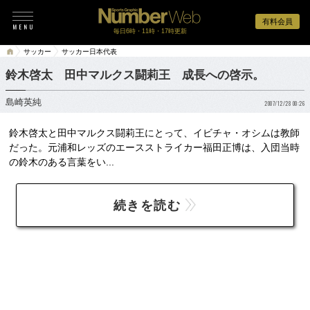
有料会員
毎日6時・11時・17時更新
サッカー
サッカー日本代表
鈴木啓太 田中マルクス闘莉王 成長への啓示。
島崎英純
2007/12/28 00:26
鈴木啓太と田中マルクス闘莉王にとって、イビチャ・オシムは教師
だった。元浦和レッズのエースストライカー福田正博は、入団当時
の鈴木のある言葉をい...
続きを読む