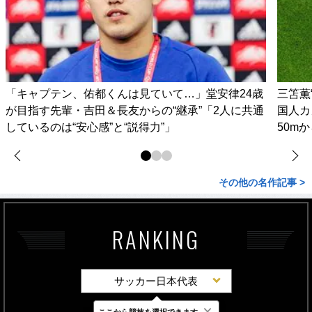
「キャプテン、佑都くんは見ていて…」堂安律24歳
三笘薫
が目指す先輩・吉田＆長友からの“継承”「2人に共通
国人カ
しているのは“安心感”と“説得力”」
50m
その他の名作記事 >
RANKING
サッカー日本代表
×
ここから競技を選択できます