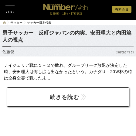
有料会員
毎日6時・11時・17時更新
サッカー
サッカー日本代表
男子サッカー 反町ジャパンの内実。安田理大と内田篤
人の視点
佐藤俊
2008/08/27 18:53
ナイジェリア戦に１－２で敗れ、グループリーグ敗退が決定した
時、安田理大は悔し涙も出なかったという。カナダＵ－20Ｗ杯の時
は全身全霊で戦った末...
続きを読む