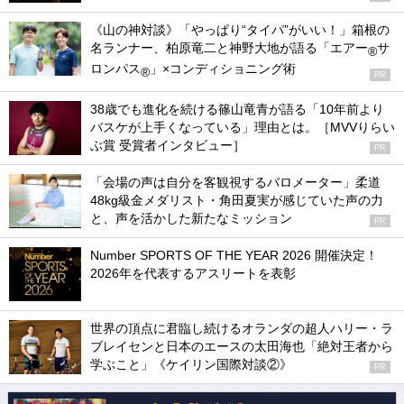
《山の神対談》「やっぱり“タイパ”がいい！」箱根の
名ランナー、柏原竜二と神野大地が語る「エアー
サ
®
ロンパス
」×コンディショニング術
®
PR
38歳でも進化を続ける篠山竜青が語る「10年前より
バスケが上手くなっている」理由とは。［MVVりらい
ぶ賞 受賞者インタビュー］
PR
「会場の声は自分を客観視するバロメーター」柔道
48kg級金メダリスト・角田夏実が感じていた声の力
と、声を活かした新たなミッション
PR
Number SPORTS OF THE YEAR 2026 開催決定！
2026年を代表するアスリートを表彰
世界の頂点に君臨し続けるオランダの超人ハリー・ラ
ブレイセンと日本のエースの太田海也「絶対王者から
学ぶこと」《ケイリン国際対談②》
PR