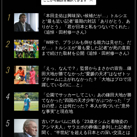
最新
24時間
週間
「本田圭佑は興味深い候補だが…」トルシエ
と“最も近い記者”最期の対話「ありがとう、あ
りがとう」「君が日本と私をつないでくれた」
《追悼・田村修一さん》
「W杯で、ブラジルも倒せる能力は見せた。だ
が…」トルシエが“最も愛した記者”が死の直前
まで続けた取材を公開《追悼・田村修一さん》
「えっ、なんで？」監督からまさかの宣告…鎌
田大地が勝てなかった“愛媛の天才”はなぜトッ
プチームに上がれなかった？「大地はプロで活
躍しているのに…と」
「公園でサッカーしてこい」あの鎌田大地が勝
てなかった“四国の天才少年”がぶつかった「プ
ロの壁」とは何だった？ 本人が気づいた“意外
な事実”と現在地
古いアルバムに残る「23歳オシムと着物姿の
アシマ夫人」サラエボの葬儀に参列した記者が
聞く、“半世紀”を超える日本との深い交流とは