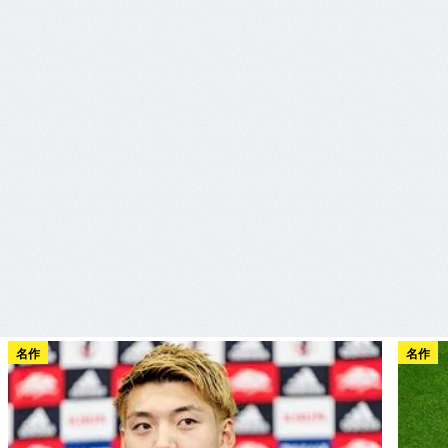
名作
名作