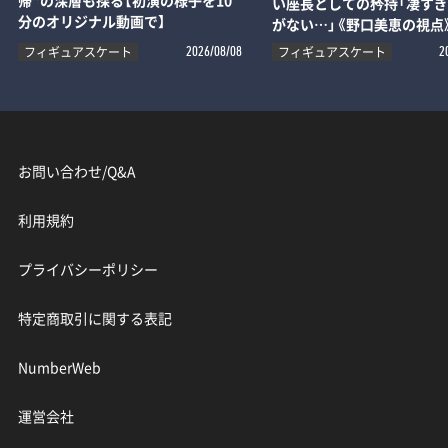
帰”の深層も探る【初演の様子を10
い座長としての矜持「凄す
分のオリジナル動画で】
がない…」《野口美恵の視点
フィギュアスケート
フィギュアスケート
2026/08/08
2
お問い合わせ/Q&A
利用規約
プライバシーポリシー
特定商取引に関する表記
NumberWeb
運営会社