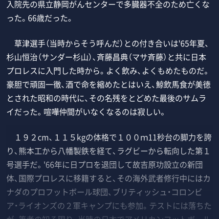
入院先の県立静岡がんセンターで多臓器不全のため亡くな
った。66歳だった。
草津選手（当時からそう呼んだ）との付き合いは'65年夏、
杉山恒治（サンダー杉山）、斉藤昌典（マサ斉藤）と共に日本
プロレスに入門した時から。よく飲み、よくもめたものだ。
豪胆で頑固一徹、酒で命を縮めたとはいえ、鯨飲馬食が美徳
とされた昭和の時代に、その名残をとどめた最後のサムラ
イだった。喧嘩仲間がいなくなるのは寂しい。
１９２cm、１１５kgの体格で１００ｍ11秒台の脚力を誇
り、熊本工から八幡製鉄を経て、ラグビーから転向した第１
号選手だ。'66年に日プロを退団して故吉原功設立の新団
体、国際プロレスに移籍すると、その海外武者修行中にはカ
ナダのプロフットボール球団、ブリティッシュ・コロンビ
ア・ライオンズの２軍キャンプにも参加。テストには落ちた