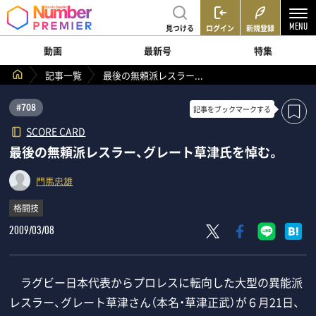
見つける
ログイン
新規登録
動画
最新号
特集
記事一覧
最後の無頼派レスラー...
#708
記事を
ブックマークする
SCORE CARD
最後の無頼派レスラー、グレート草津氏を悼む。
門馬忠雄
格闘技
2009/03/08
ラグビー日本代表からプロレスに転向した大型の異能派
レスラー、グレート草津さん（本名・草津正武）が６月21日、