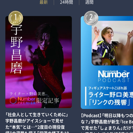
最新
24時間
週間
1
2
「社会人として生きていくために」
【Podcast】「明日以降もつ
宇野昌磨がアイスショーで見せ
な？」宇野昌磨が新生『Ice Br
た“本気”とは…“2度目の現役復
で見せた「しょまりん」だけ