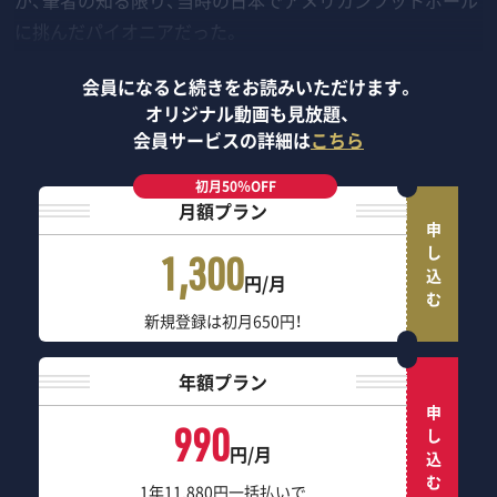
が、筆者の知る限り、当時の日本でアメリカンフットボール
に挑んだパイオニアだった。
会員になると続きをお読みいただけます。
オリジナル動画も見放題、
会員サービスの詳細は
こちら
初月50％OFF
月額プラン
申し込む
1,300
円/月
新規登録は初月650円！
年額プラン
申し込む
990
円/月
1年11,880円一括払いで