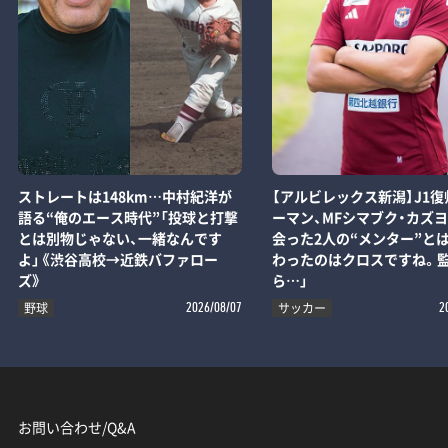
ストレートは148km…中村紀洋が
【アルビレックス新潟】J1復
語る“俺のエース時代”「投球と打撃
ーマン、MFシマブク・カズ
とは別物じゃない、一緒なんです
会った2人の“メンター”とは
よ」《渋谷高校→近鉄バファロー
わったのはクロスですね。
ズ》
ら…」
野球
サッカー
2026/08/07
2
お問い合わせ/Q&A