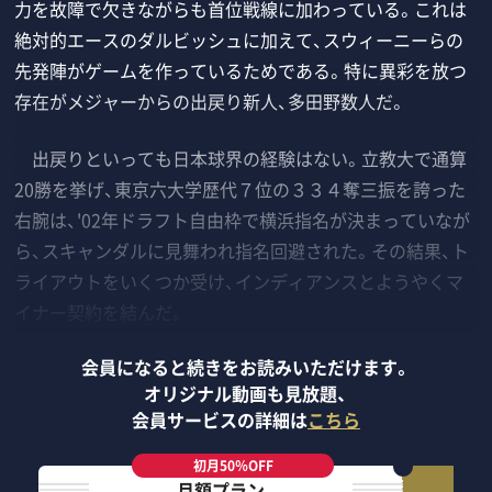
力を故障で欠きながらも首位戦線に加わっている。これは
絶対的エースのダルビッシュに加えて、スウィーニーらの
先発陣がゲームを作っているためである。特に異彩を放つ
存在がメジャーからの出戻り新人、多田野数人だ。
出戻りといっても日本球界の経験はない。立教大で通算
20勝を挙げ、東京六大学歴代７位の３３４奪三振を誇った
右腕は、'02年ドラフト自由枠で横浜指名が決まっていなが
ら、スキャンダルに見舞われ指名回避された。その結果、ト
ライアウトをいくつか受け、インディアンスとようやくマ
イナー契約を結んだ。
会員になると続きをお読みいただけます。
オリジナル動画も見放題、
会員サービスの詳細は
こちら
初月50％OFF
月額プラン