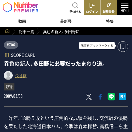
見つける
ログイン
新規登録
動画
最新号
特集
記事一覧
異色の新人、多田野に...
#706
記事を
ブックマークする
SCORE CARD
異色の新人、多田野に必要だったまわり道。
永谷脩
野球
2009/03/08
昨年、18勝５敗という圧倒的な成績を残し、交流戦の優勝
を果たした北海道日本ハム。今季は森本稀哲、高橋信二ら主