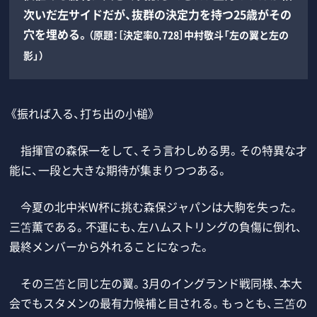
次いだ左サイドだが、抜群の決定力を持つ25歳がその
穴を埋める。
（原題：［決定率0.728］中村敬斗「左の翼と左の
影」）
《振れば入る、打ち出の小槌》
指揮官の森保一をして、そう言わしめる男。その特異な才
能に、一段と大きな期待が集まりつつある。
今夏の北中米W杯に挑む森保ジャパンは大駒を失った。
三笘薫である。不運にも、左ハムストリングの負傷に倒れ、
最終メンバーから外れることになった。
その三笘と同じ左の翼。3月のイングランド戦同様、本大
会でもスタメンの最有力候補と目される。もっとも、三笘の