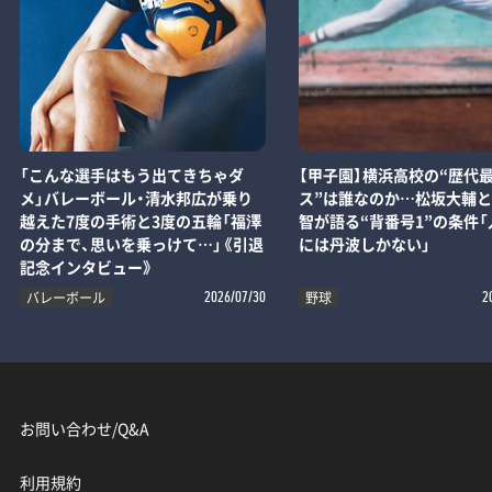
「こんな選手はもう出てきちゃダ
【甲子園】横浜高校の“歴代
メ」バレーボール・清水邦広が乗り
ス”は誰なのか…松坂大輔
越えた7度の手術と3度の五輪「福澤
智が語る“背番号1”の条件「
の分まで、思いを乗っけて…」《引退
には丹波しかない」
記念インタビュー》
バレーボール
野球
2026/07/30
2
お問い合わせ/Q&A
利用規約