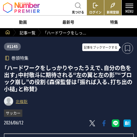
見つける
ログイン
新規登録
動画
最新号
特集
記事一覧
「ハードワークをしっ...
#1145
記事を
ブックマークする
巻頭特集
「ハードワークをしっかりやったうえで、自分の色を
出す」中村敬斗に期待される“左の翼と左の影”“ブロ
ック崩し”の役割《森保監督は「振れば入る、打ち出の
小槌」と称賛》
北條聡
サッカー
2026/06/12