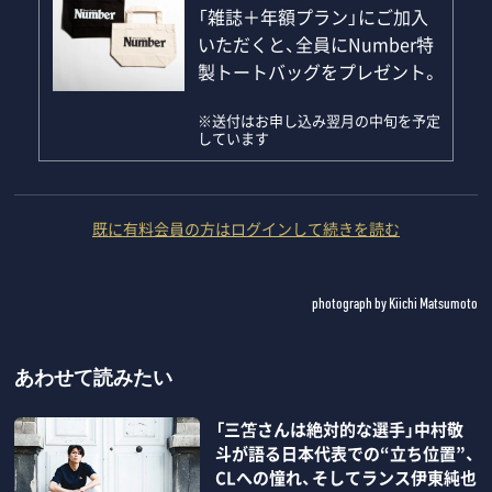
「雑誌＋年額プラン」にご加入
いただくと、全員にNumber特
製トートバッグをプレゼント。
※送付はお申し込み翌月の中旬を予定
しています
既に有料会員の方はログインして続きを読む
photograph by Kiichi Matsumoto
あわせて読みたい
「三笘さんは絶対的な選手」中村敬
斗が語る日本代表での“立ち位置”、
CLへの憧れ、そしてランス伊東純也