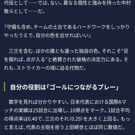
代役として――では、ない。異なる個性と強みを持った中村
敬斗として――だ。
「守備も含め、チームの土台であるハードワークをしっかり
やったうえで、自分の色を出せればいい」
三笘を含む、ほかの誰とも違った独自の色。それこそ“足
を振れば、点が入る”と絶賛された破格の決定力にある。そ
れも、ストライカーの域に迫る代物だ。
自分の役割は「ゴールにつながるプレー」
数字を見れば分かりやすい。日本代表における国際Aマ
ッチの実績は25試合に出場し、10得点をマーク。1試合平均
の得点率は0.40で、三笘のそれ（0.29）を大きく上回る。もっ
と言えば、代表の主砲を担う上田綺世とほぼ同じ数値だ。