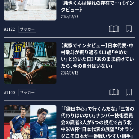
「純也くんは憧れの存在で…」《イン
タビュー》
2025/06/27
サッカー
#1122
【実家でインタビュー】日本代表・中
村敬斗が振り返る《11歳「やめた
い」と泣いた日》「あのまま続けてい
たら、今の自分はいない」
2024/07/12
サッカー
#1100
「『鎌田中心』で行くんだな」「三笘の
代わりはいない」ナンバー技術委員
会の識者3人が5つの視点で占う北
中米W杯“日本代表の展望”「オラン
ダこそ日本が一番戦いやすい相手」