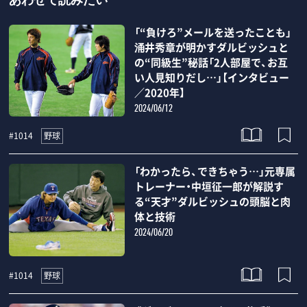
あわせて読みたい
「“負けろ”メールを送ったことも」
涌井秀章が明かすダルビッシュと
の“同級生”秘話「2人部屋で、お互
い人見知りだし…」【インタビュー
／2020年】
2024/06/12
野球
#1014
「わかったら、できちゃう…」元専属
トレーナー・中垣征一郎が解説す
る“天才”ダルビッシュの頭脳と肉
体と技術
2024/06/20
野球
#1014