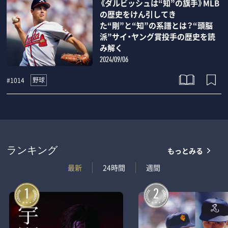
《ダルビッシュは“知”の旗手》MLB
の歴史をけん引してき
た“剛”と“知”の系譜とは？“頭脳
派”サイ・ヤング賞投手の歴史を読
み解く
2024/09/06
野球
#1014
もっとみる
ランキング
最新
24時間
週間
1
2