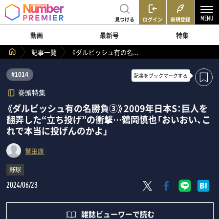
見つける
ログイン
新規登録
動画
最新号
特集
記事一覧
《ダルビッシュ有の名...
#1014
記事を
ブックマークする
巻頭特集
《ダルビッシュ有の名勝負③》2009年日本S：巨人を
翻弄した“立ち投げ”の衝撃…鶴岡慎也「おいおい、こ
れで本当に投げんのかよ」
鷲田康
野球
2024/06/23
雑誌ビューワーで読む