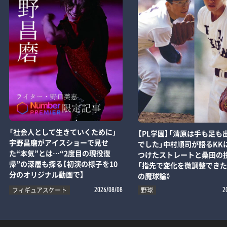
「社会人として生きていくために」
【PL学園】「清原は手も足も
宇野昌磨がアイスショーで見せ
でした」中村順司が語るKK
た“本気”とは…“2度目の現役復
つけたストレートと桑田の
帰”の深層も探る【初演の様子を10
「指先で変化を微調整できた
分のオリジナル動画で】
の魔球論》
フィギュアスケート
野球
2026/08/08
2