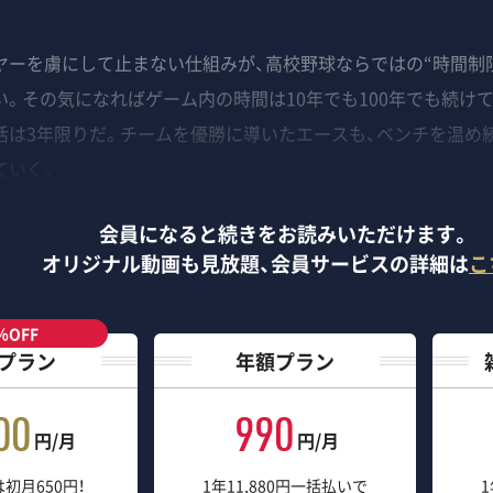
ーを虜にして止まない仕組みが、高校野球ならではの“時間制限
。その気になればゲーム内の時間は10年でも100年でも続け
活は3年限りだ。チームを優勝に導いたエースも、ベンチを温め続
ていく。
会員になると続きをお読みいただけます。
オリジナル動画も見放題、
会員サービスの詳細は
こ
％OFF
プラン
年額プラン
00
990
円/月
円/月
初月650円！
1年11,880円一括払いで
1