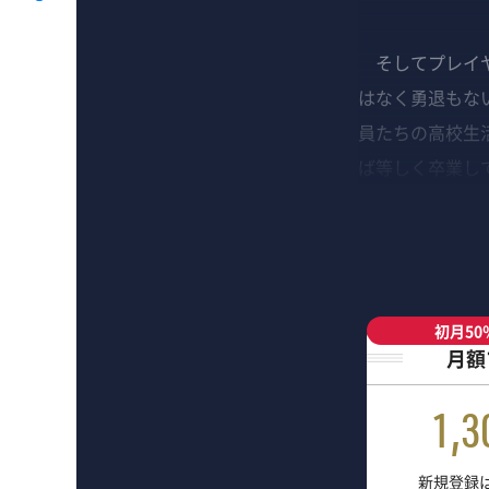
そしてプレイヤ
はなく勇退もない
員たちの高校生
ば等しく卒業し
初月50
月額
1,3
新規登録は