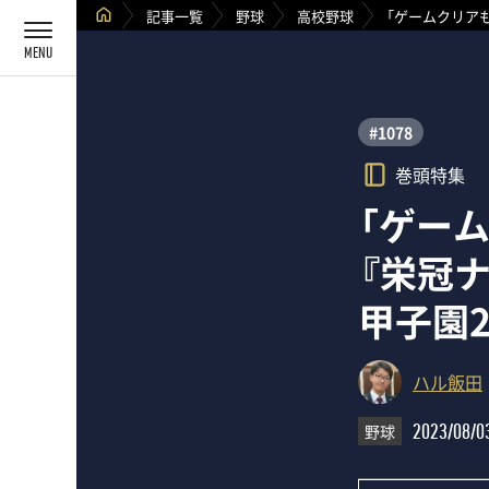
記事一覧
野球
高校野球
「ゲームクリアも
#1078
巻頭特集
「ゲー
『栄冠
甲子園2
ハル飯田
野球
2023/08/0