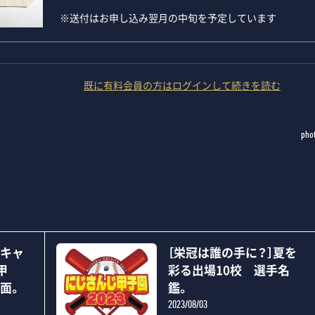
※送付はお申し込み翌月の中旬を予定しています
既に有料会員の方はログインして続きを読む
pho
況キャ
［栄冠は誰の手に？］夏を
甲
彩る出場10校 選手名
場面。
鑑。
2023/08/03