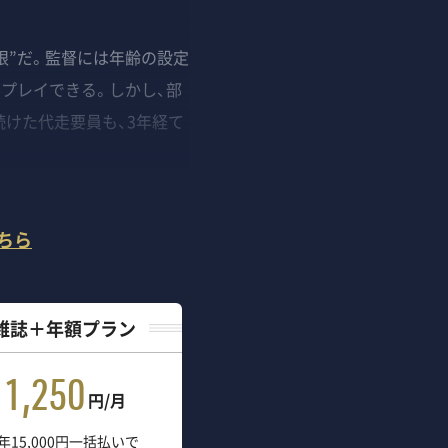
”だ。監督には年齢の設定
てプレイできる。しかし、部
けた代走要員も、3年経て
ちら
雑誌＋年額プラン
1,250
円/月
年15,000円一括払いで