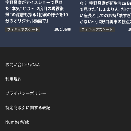
宇野昌磨がアイスショーで見せ
な？」宇野昌磨が新生『Ice Br
た“本気”とは…“2度目の現役復
で見せた「しょまりん」だけ
帰”の深層も探る【初演の様子を10
い座長としての矜持「凄す
分のオリジナル動画で】
がない…」《野口美恵の視点
フィギュアスケート
フィギュアスケート
2026/08/08
2
お問い合わせ/Q&A
利用規約
プライバシーポリシー
特定商取引に関する表記
NumberWeb