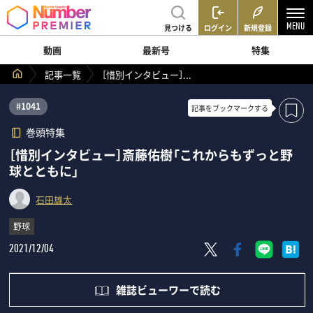
見つける
ログイン
新規登録
動画
最新号
特集
記事一覧
［惜別インタビュー］...
#1041
記事を
ブックマークする
巻頭特集
［惜別インタビュー］斎藤佑樹「これからもずっと野
球とともに」
石田雄太
野球
2021/12/04
雑誌ビューワーで読む