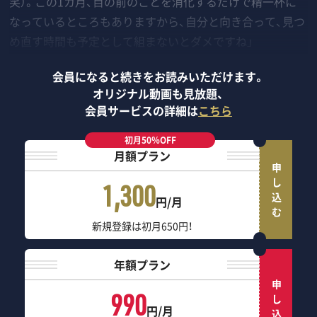
笑）。この1カ月、目の前のことを消化するだけで精一杯に
なっているところもありますから、自分と向き合って、見つ
め直す時間も予定として組まないとダメですね」
会員になると続きをお読みいただけます。
オリジナル動画も見放題、
会員サービスの詳細は
こちら
初月50％OFF
月額プラン
申し込む
1,300
円/月
新規登録は初月650円！
年額プラン
申し込む
990
円/月