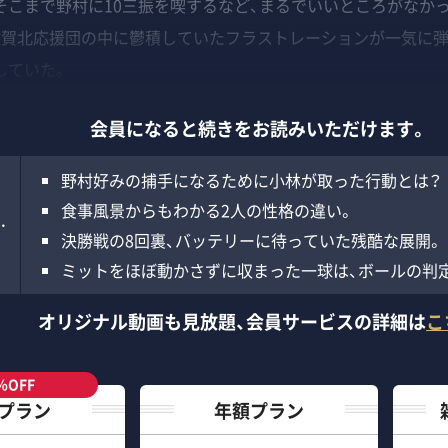
こまで野村に10三振を喫するなど、まるでいいところがなか
佐賀北応援団の中に鬱積していたフラストレーションが一気に弾
していた。
会員になると続きをお読みいただけます。
野村好みの捕手になるために小林が取った行動とは？
食事風景からもわかる2人の性格の違い。
…
決勝戦の8回裏、バッテリーに待っていた残酷な展開。
ミットをほぼ動かさずに収まった一球は、ボールの判
オリジナル動画も見放題、
会員サービスの詳細は
こ
％OFF
プラン
年額プラン