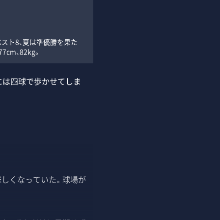
ベスト8、夏は準優勝を果た
m、82kg。
には四球で歩かせてしま
難しくなっていた。球場が