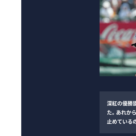
深紅の優勝
た。あれか
止めている