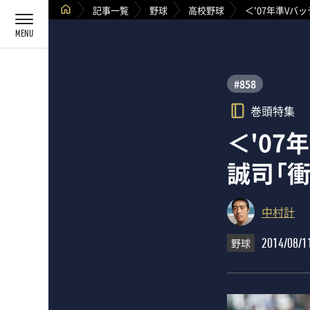
記事一覧
野球
高校野球
＜'07年準Vバ
#858
巻頭特集
＜'0
誠司「
中村計
野球
2014/08/1