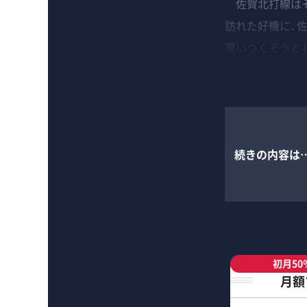
佐賀北打線はそ
訪れた好機に、
覆いつくそうと
続きの内容は
初月50
月額