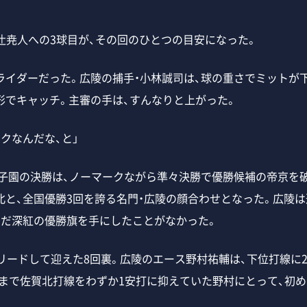
辻尭人への3球目が、その回のひとつの目安になった。
イダーだった。広陵の捕手・小林誠司は、球の重さでミットが
形でキャッチ。主審の手は、すんなりと上がった。
クなんだな、と」
甲子園の決勝は、ノーマークながら準々決勝で優勝候補の帝京を
北と、全国優勝3回を誇る名門・広陵の顔合わせとなった。広陵は
まだ深紅の優勝旗を手にしたことがなかった。
リードして迎えた8回裏。広陵のエース野村祐輔は、下位打線に2
回まで佐賀北打線をわずか1安打に抑えていた野村にとって、初