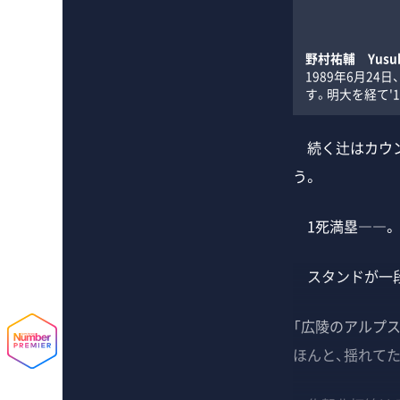
野村祐輔 Yusuk
1989年6月2
す。明大を経て'1
続く辻はカウン
う。
1死満塁――。
スタンドが一段
「広陵のアルプ
ほんと、揺れてた