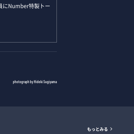
にNumber特製トー
photograph by Hideki Sugiyama
もっとみる