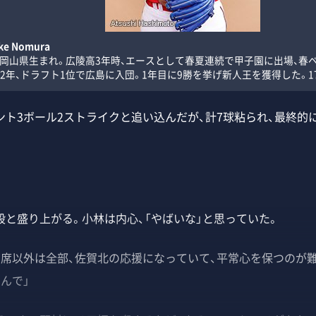
e Nomura
4日、岡山県生まれ。広陵高3年時、エースとして春夏連続で甲子園に出場、春
2年、ドラフト1位で広島に入団。1年目に9勝を挙げ新人王を獲得した。177c
ト3ボール2ストライクと追い込んだが、計7球粘られ、最終的
と盛り上がる。小林は内心、「やばいな」と思っていた。
ス席以外は全部、佐賀北の応援になっていて、平常心を保つのが
んで」