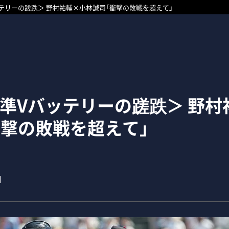
ッテリーの蹉跌＞ 野村祐輔×小林誠司「衝撃の敗戦を超えて」
7年準Vバッテリーの蹉跌＞ 野
衝撃の敗戦を超えて」
1