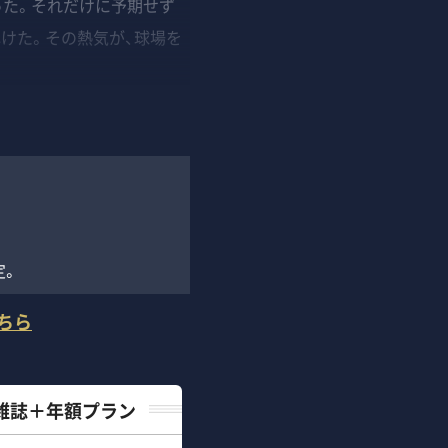
った。それだけに予期せず
けた。その熱気が、球場を
定。
ちら
雑誌＋年額プラン