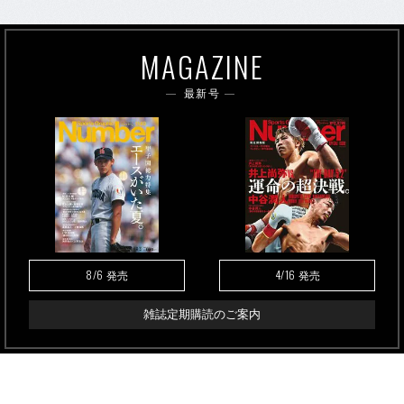
MAGAZINE
最新号
8/6
4/16
発売
発売
雑誌定期購読のご案内