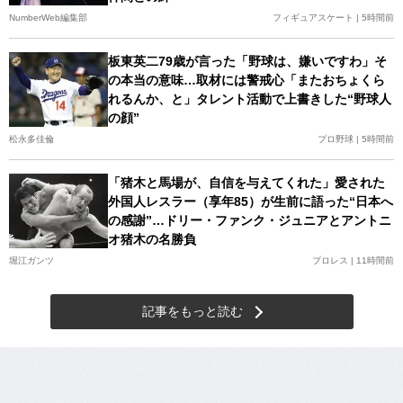
NumberWeb編集部
フィギュアスケート | 5時間前
板東英二79歳が言った「野球は、嫌いですわ」そ
の本当の意味…取材には警戒心「またおちょくら
れるんか、と」タレント活動で上書きした“野球人
の顔”
松永多佳倫
プロ野球 | 5時間前
「猪木と馬場が、自信を与えてくれた」愛された
外国人レスラー（享年85）が生前に語った“日本へ
の感謝”…ドリー・ファンク・ジュニアとアントニ
オ猪木の名勝負
堀江ガンツ
プロレス | 11時間前
記事をもっと読む