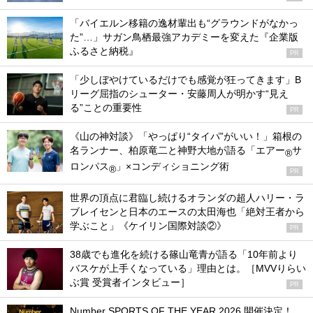
「バイエルン移籍の逸材輩出も“グラウンドがなかっ
た”…」サガン鳥栖最強アカデミーを変えた『企業版
ふるさと納税』
PR
「少しぼやけているだけでも感覚が狂ってきます」B
リーグ屈指のシューター・安藤周人が明かす“見え
る”ことの重要性
PR
《山の神対談》「やっぱり“タイパ”がいい！」箱根の
名ランナー、柏原竜二と神野大地が語る「エアー
サ
®
ロンパス
」×コンディショニング術
®
PR
世界の頂点に君臨し続けるオランダの超人ハリー・ラ
ブレイセンと日本のエースの太田海也「絶対王者から
学ぶこと」《ケイリン国際対談②》
PR
38歳でも進化を続ける篠山竜青が語る「10年前より
バスケが上手くなっている」理由とは。［MVVりらい
ぶ賞 受賞者インタビュー］
PR
Number SPORTS OF THE YEAR 2026 開催決定！