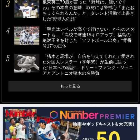
板東英二79歳が言った「野球は、嫌いです
わ」その本当の意味…取材には警戒心「またお
ちょくられるんか、と」タレント活動で上書き
した“野球人の顔”
「聖光はレベルが高くて行けない」からのスタ
ートも…「高校で球速15キロアップ」福島の
絶対王者を封じた「ソフトボール出身」“背番
号17”の正体
「猪木と馬場が、自信を与えてくれた」愛され
た外国人レスラー（享年85）が生前に語っ
た“日本への感謝”…ドリー・ファンク・ジュニ
アとアントニオ猪木の名勝負
もっと見る