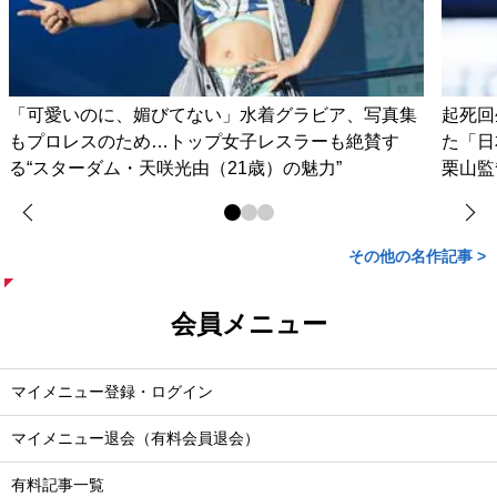
「可愛いのに、媚びてない」水着グラビア、写真集
起死回
もプロレスのため…トップ女子レスラーも絶賛す
た「日
る“スターダム・天咲光由（21歳）の魅力”
栗山監
その他の名作記事 >
会員メニュー
マイメニュー登録・ログイン
マイメニュー退会（有料会員退会）
有料記事一覧