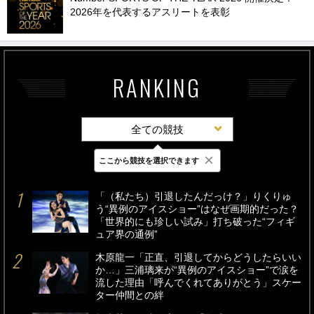
2026年を代表するアスリートを表彰
RANKING
全ての競技
×
ここから競技を選択できます
最新
24時間
週間
「（私たち）引退したんだっけ？」りくりゅ
う“異例のアイスショー”はなぜ画期的だった？
「世界的にも珍しい試み」打ち破った“フィギ
ュア界の通例”
木原龍一「正直、引退してからどうしたらいい
か…」三浦璃来が“異例のアイスショー”で涙を
流した理由「呼んでくれてありがとう」スケー
ター仲間との絆