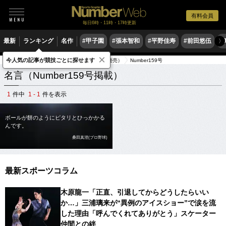
有料会員
毎日6時・11時・17時更新
最新
ランキング
名作
#甲子園
#張本智和
#平野佳寿
#前田悠伍
#
〉
×
今人気の記事が競技ごとに探せます
スポーツ名言集
出典元雑誌（1986年発売）
Number159号
名言（Number159号掲載）
1
件中
1 - 1
件を表示
ボールが餅のようにピタリとひっかかる
んです。
桑田真澄(プロ野球)
最新スポーツコラム
木原龍一「正直、引退してからどうしたらいい
か…」三浦璃来が“異例のアイスショー”で涙を流
した理由「呼んでくれてありがとう」スケーター
仲間との絆