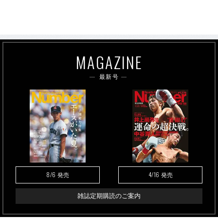
MAGAZINE
最新号
8/6
4/16
発売
発売
雑誌定期購読のご案内