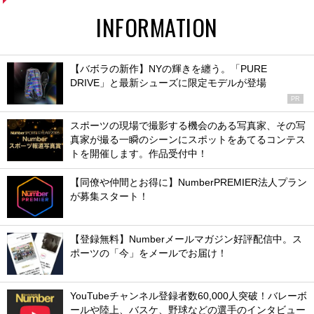
INFORMATION
【バボラの新作】NYの輝きを纏う。「PURE
DRIVE」と最新シューズに限定モデルが登場
PR
スポーツの現場で撮影する機会のある写真家、その写
真家が撮る一瞬のシーンにスポットをあてるコンテス
トを開催します。作品受付中！
【同僚や仲間とお得に】NumberPREMIER法人プラン
が募集スタート！
【登録無料】Numberメールマガジン好評配信中。ス
ポーツの「今」をメールでお届け！
YouTubeチャンネル登録者数60,000人突破！バレーボ
ールや陸上、バスケ、野球などの選手のインタビュー