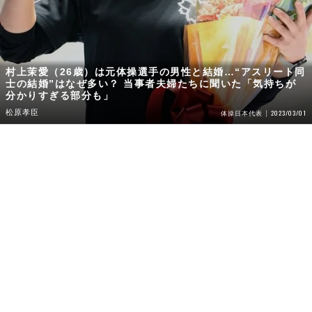
村上茉愛（26歳）は元体操選手の男性と結婚…“アスリート同
士の結婚”はなぜ多い？ 当事者夫婦たちに聞いた「気持ちが
分かりすぎる部分も」
松原孝臣
2023/03/01
体操日本代表