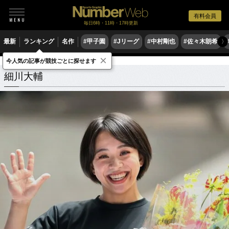
有料会員
毎日6時・11時・17時更新
最新
ランキング
名作
#甲子園
#Jリーグ
#中村剛也
#佐々木朗希
〉
×
今人気の記事が競技ごとに探せます
細川大輔
関連記事
細川大輔