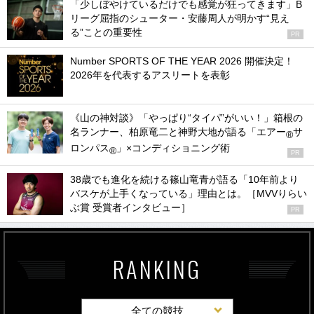
「少しぼやけているだけでも感覚が狂ってきます」B
リーグ屈指のシューター・安藤周人が明かす“見え
る”ことの重要性
PR
Number SPORTS OF THE YEAR 2026 開催決定！
2026年を代表するアスリートを表彰
《山の神対談》「やっぱり“タイパ”がいい！」箱根の
名ランナー、柏原竜二と神野大地が語る「エアー
サ
®
ロンパス
」×コンディショニング術
®
PR
38歳でも進化を続ける篠山竜青が語る「10年前より
バスケが上手くなっている」理由とは。［MVVりらい
ぶ賞 受賞者インタビュー］
PR
RANKING
全ての競技