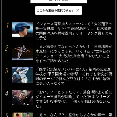
×
ここから競技を選択できます
最新
24時間
週間
ドジャース電撃加入スクーバルで「大谷翔平の
投手負担減」なら4年連続MVPも…「鈴木誠也
の同僚PCAを射程圏内」サイ・ヤング賞ととも
に予想
「まだ着替えてなかったんかい！」三浦璃来が
木原龍一にツッコミも…りくりゅう“世界初の
アイスショー”大成功の舞台裏「やりたいこと
をすべて詰め込んだ」
「医学部志望がメンバーに4人」福岡の公立進
学校が“甲子園出場”の衝撃…それでも東筑が“野
球のチーム”で挑んだワケは？「さすがに勉強
に身が入らなくて」
「おい、ノーヒットだぞ？」落合博満より前に
ダイエー王貞治が決断していた“日本シリーズ
で無安打投手交代”…「個人記録は関係ないん
だ」
「えっ、なんで？」監督からまさかの宣告…鎌