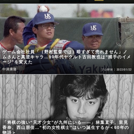
ゲーム会社社員「（野村監督では）暗すぎて売れません」ノ
ムさんと真逆キャラ…90年代ヤクルト古田敦也は“捕手のイメ
ージ”を変えた
中溝康隆
2022/01/22
プロ野球
「将棋の強い“天才少女”が九州にいる――」林葉直子、里見
香奈、西山朋佳…“初の女性棋士”はいつ誕生するか＜60年の
物語＞