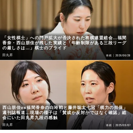
「女性棋士」への門戸拡大が否決された将棋連盟総会…福間
香奈・西山朋佳が残した実績と「年齢制限がある三段リーグ
の厳しさは…」棋士のプライド
田丸昇
2026/06/28
将棋
西山朋佳vs福間香奈の白玲戦と藤井聡太七冠「棋力の担保」
週刊誌報道…現場の様子は「賛成か反対かではなく確認」総
会にいた田丸昇九段の感触
田丸昇
2025/09/07
将棋