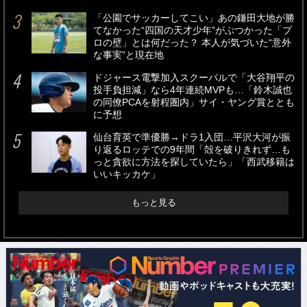
「公園でサッカーしてこい」あの鎌田大地が勝
てなかった“四国の天才少年”がぶつかった「プ
ロの壁」とは何だった？ 本人が気づいた“意外
な事実”と現在地
ドジャース電撃加入スクーバルで「大谷翔平の
投手負担減」なら4年連続MVPも…「鈴木誠也
の同僚PCAを射程圏内」サイ・ヤング賞ととも
に予想
仙台育英で準優勝→ドラ1入団…平沢大河が振
り返るロッテでの9年間「殻を破りきれず…も
っと貪欲に方法を探していたら」「西武移籍は
いいキッカケ」
もっと見る