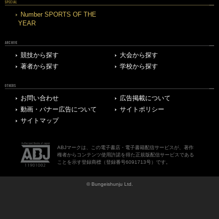
SPECIAL
Number SPORTS OF THE
YEAR
ARCHIVE
競技から探す
大会から探す
著者から探す
学校から探す
OTHERS
お問い合わせ
広告掲載について
動画・バナー広告について
サイトポリシー
サイトマップ
ABJマークは、この電子書店・電子書籍配信サービスが、著作
権者からコンテンツ使用許諾を得た正規版配信サービスである
ことを示す登録商標（登録番号6091713号）です。
© Bungeishunju Ltd.