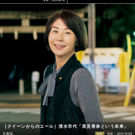
将棋
［クイーンからのエール］清水市代「里見香奈という未来」
2022/10/08
北條聡
有料
将棋