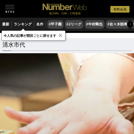
有料会員
毎日6時・11時・17時更新
最新
ランキング
名作
#甲子園
#Jリーグ
#中村剛也
#佐々木朗希
〉
×
今人気の記事が競技ごとに探せます
清水市代
関連記事
清水市代