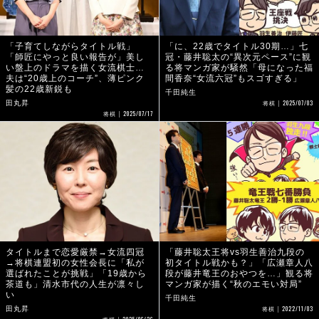
「子育てしながらタイトル戦」
「に、22歳でタイトル30期…」七
「師匠にやっと良い報告が」美し
冠・藤井聡太の“異次元ペース”に観
い盤上のドラマを描く女流棋士…
る将マンガ家が騒然「母になった福
夫は“20歳上のコーチ”、薄ピンク
間香奈“女流六冠”もスゴすぎる」
髪の22歳新鋭も
千田純生
2025/07/03
田丸昇
将棋
2025/07/17
将棋
タイトルまで恋愛厳禁→女流四冠
「藤井聡太王将vs羽生善治九段の
→将棋連盟初の女性会長に「私が
初タイトル戦かも？」「広瀬章人八
選ばれたことが挑戦」「19歳から
段が藤井竜王のおやつを…」観る将
茶道も」清水市代の人生が凛々し
マンガ家が描く“秋のエモい対局”
い
千田純生
2022/11/03
田丸昇
将棋
2025/06/26