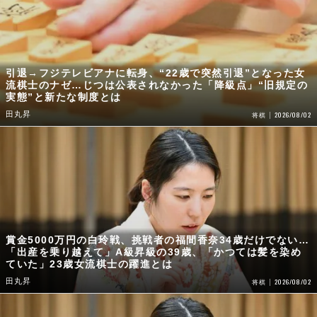
引退→フジテレビアナに転身、“22歳で突然引退”となった女
流棋士のナゼ…じつは公表されなかった「降級点」“旧規定の
実態”と新たな制度とは
田丸昇
2026/08/02
将棋
賞金5000万円の白玲戦、挑戦者の福間香奈34歳だけでない…
「出産を乗り越えて」A級昇級の39歳、「かつては髪を染め
ていた」23歳女流棋士の躍進とは
田丸昇
2026/08/02
将棋