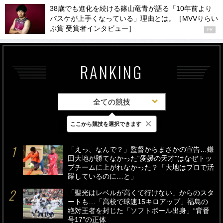
38歳でも進化を続ける篠山竜青が語る「10年前より
バスケが上手くなっている」理由とは。［MVVりらい
ぶ賞 受賞者インタビュー］
PR
RANKING
全ての競技
×
ここから競技を選択できます
最新
24時間
週間
「えっ、なんで？」監督からまさかの宣告…鎌
田大地が勝てなかった“愛媛の天才”はなぜトッ
プチームに上がれなかった？「大地はプロで活
躍しているのに…と」
「聖光はレベルが高くて行けない」からのスタ
ートも…「高校で球速15キロアップ」福島の
絶対王者を封じた「ソフトボール出身」“背番
号17”の正体