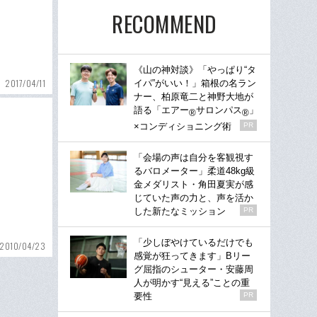
RECOMMEND
《山の神対談》「やっぱり“タ
2017/04/11
イパ”がいい！」箱根の名ラン
ナー、柏原竜二と神野大地が
語る「エアー
サロンパス
」
®
®
×コンディショニング術
PR
「会場の声は自分を客観視す
るバロメーター」柔道48kg級
金メダリスト・角田夏実が感
じていた声の力と、声を活か
した新たなミッション
PR
「少しぼやけているだけでも
2010/04/23
感覚が狂ってきます」Bリー
グ屈指のシューター・安藤周
人が明かす“見える”ことの重
要性
PR