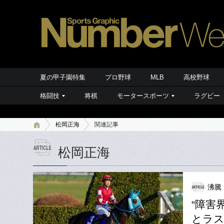
夏の甲子園特集
プロ野球
MLB
高校野球
格闘技
将棋
モータースポーツ
ラグビー
松岡正海
関連記事
松岡正海
沸騰
“障害
とラス