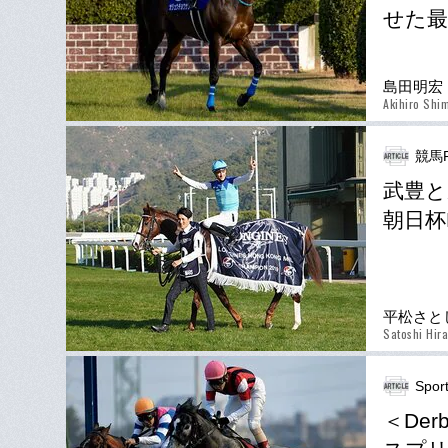
せた最
島田明宏
Akihiro Shi
競馬P
武豊と
朝日杯
平松さと
Satoshi Hir
Spor
＜Derb