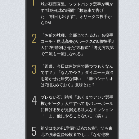
球が顔面直撃、ソフトバンク選手が明か
球
す“壮絶死球の瞬間”「救急車で告げ
す“
た…“明日も出ます”」オリックス投手か
た…
らDM
らD
「お前の球種、全部当てたるわ」名投手
「
コーチ・尾花高夫がホークスの0勝投手3
で
人に2桁勝利させた“方程式”「考え方次第
を
で二流も一流になれる」
は
「監督、今日は何対何で勝つつもりなん
「
です？」「なんで今？」ダイエー王貞治
コー
を驚かせた唐突な問い…「勝つシナリオ
人に
は7割決めておく」意味とは？
で
ブレない石川祐希「あくまでアジア選手
祖父
権がピーク」人生すべてをバレーボール
北
に捧げる男が見据える壮大なミッション
へ？
「…ま、他にやることないし（笑）」
ブレ
祖父はあのPL学園“伝説の名将”、父も東
「
北の強豪監督経験者でも…「なぜ他校
です