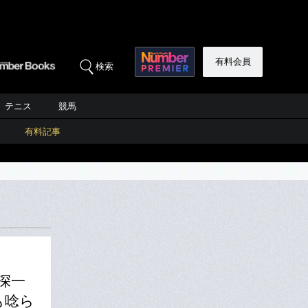
有料会員
検索
テニス
競馬
有料記事
深一
も唸ら