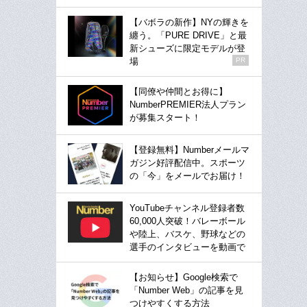
【バボラの新作】NYの輝きを
纏う。「PURE DRIVE」と最
新シューズに限定モデルが登
場
PR
【同僚や仲間とお得に】
NumberPREMIER法人プラン
が募集スタート！
【登録無料】Numberメールマ
ガジン好評配信中。スポーツ
の「今」をメールでお届け！
YouTubeチャンネル登録者数
60,000人突破！バレーボール
や陸上、バスケ、野球などの
選手のインタビューを動画で
【お知らせ】Google検索で
「Number Web」の記事を見
つけやすくする方法