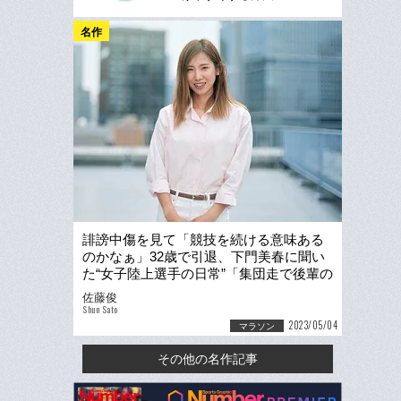
名作
誹謗中傷を見て「競技を続ける意味ある
のかなぁ」32歳で引退、下門美春に聞い
た“女子陸上選手の日常”「集団走で後輩の
ナプキンが落ちて…」
佐藤俊
Shun Sato
2023/05/04
マラソン
その他の名作記事