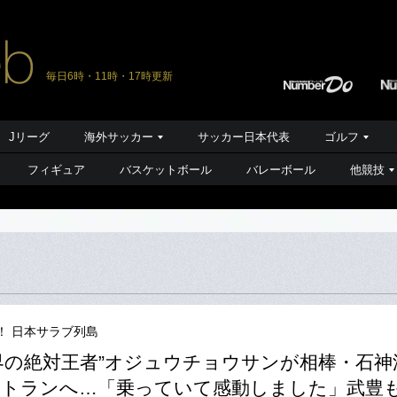
毎日6時・11時・17時更新
Jリーグ
海外サッカー
サッカー日本代表
ゴルフ
フィギュア
バスケットボール
バレーボール
他競技
！ 日本サラブ列島
界の絶対王者”オジュウチョウサンが相棒・石神
トランへ…「乗っていて感動しました」武豊