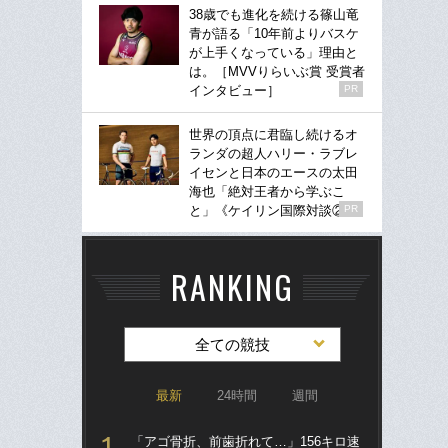
38歳でも進化を続ける篠山竜
青が語る「10年前よりバスケ
が上手くなっている」理由と
は。［MVVりらいぶ賞 受賞者
インタビュー］
PR
世界の頂点に君臨し続けるオ
ランダの超人ハリー・ラブレ
イセンと日本のエースの太田
海也「絶対王者から学ぶこ
と」《ケイリン国際対談②》
PR
RANKING
全ての競技
最新
24時間
週間
「アゴ骨折、前歯折れて…」156キロ速
「ア