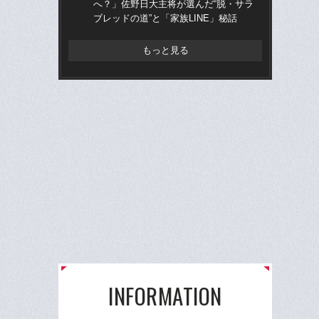
へ？」佐野日大主将が選んだ“脱・サラ
治
ブレッドの道”と「家族LINE」秘話
「
もっと見る
INFORMATION