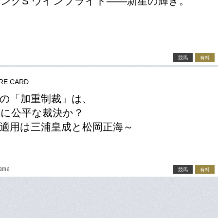
ングS ウインブライト――新星の輝き。
競馬
有料
RE CARD
の「加重制裁」は、
に公平な裁決か？
適用は三浦皇成と松岡正海～
yama
競馬
有料