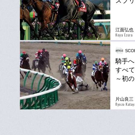
スプリ
江面弘也
Koya Ezura
SCO
騎手へ
すべて
～初の
片山良三
Ryozo Kata