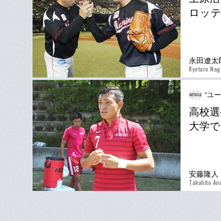
ロッテ
永田遼太
Ryotaro Nag
“ユ
高校選
大学で
安藤隆人
Takahito An