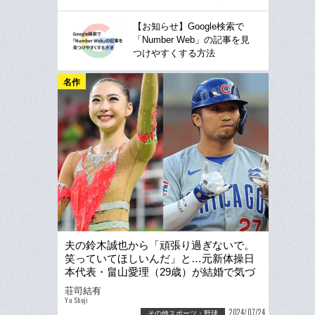
【お知らせ】Google検索で
「Number Web」の記事を見
つけやすくする方法
名作
夫の鈴木誠也から「頑張り過ぎないで。
笑っていてほしいんだ」と…元新体操日
本代表・畠山愛理（29歳）が結婚で気づ
いた“理想の妻”幻想
荘司結有
Yu Shoji
2024/07/24
その他スポーツ・野球