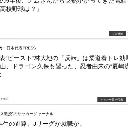
の9年後、ノムさんから突然かかってきた電話
高校野球は？」
プロ野球
カー日本代表PRESS
表“ビースト”林大地の「反転」は柔道着トレ効
山、ドラゴン久保も習った、忍者由来の“夏嶋
は
azaki
サッカー日本代表
ース教授”のサッカージャーナル
年生の進路、Jリーグか就職か。