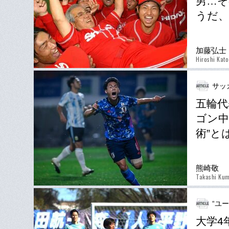
男…そ
うだ、
加藤弘士
Hiroshi Kato
サッ
五輪代
ゴン中
術”と
熊崎敬
Takashi Kum
“ユ
大学4