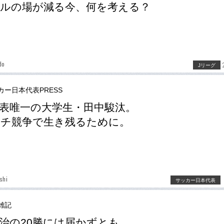
ルの場が減る今、何を考える？
do
Jリーグ
カー日本代表PRESS
表唯一の大学生・田中駿汰。
チ競争で生き残るために。
shi
サッカー日本代表
雑記
治の20勝には届かずとも。