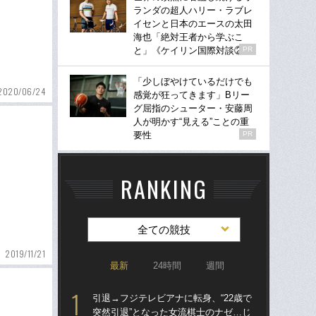
ランダの超人ハリー・ラブレ
イセンと日本のエースの太田
海也「絶対王者から学ぶこ
と」《ケイリン国際対談②》
PR
「少しぼやけているだけでも
2020/06/24
感覚が狂ってきます」Bリー
グ屈指のシューター・安藤周
人が明かす“見える”ことの重
要性
PR
RANKING
全ての競技
2019/11/21
最新
24時間
週間
引退→フジテレビアナに転身、“22歳で
「
突然引退”となった女流棋士のナゼ…じ
り