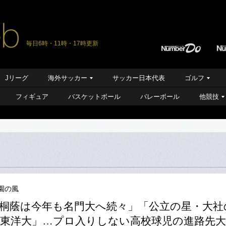
毎日6時・11時・17時更新
Jリーグ
海外サッカー
サッカー日本代表
ゴルフ
フィギュア
バスケットボール
バレーボール
他競技
園の風
桐蔭は今年も名門大へ続々」「公立の星・大社
東洋大」…プロ入りしない高校球児の進路先大