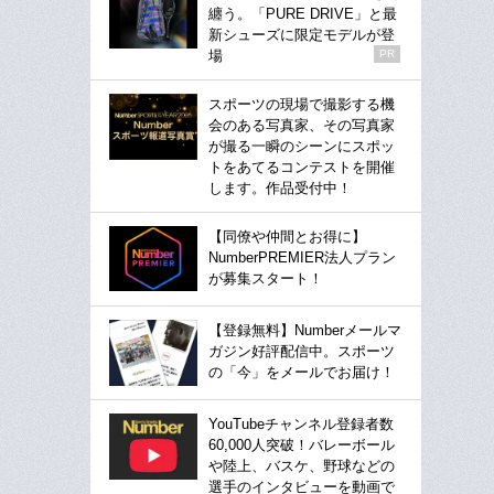
纏う。「PURE DRIVE」と最
新シューズに限定モデルが登
場
PR
スポーツの現場で撮影する機
会のある写真家、その写真家
が撮る一瞬のシーンにスポッ
トをあてるコンテストを開催
します。作品受付中！
【同僚や仲間とお得に】
NumberPREMIER法人プラン
が募集スタート！
【登録無料】Numberメールマ
ガジン好評配信中。スポーツ
の「今」をメールでお届け！
YouTubeチャンネル登録者数
60,000人突破！バレーボール
や陸上、バスケ、野球などの
選手のインタビューを動画で