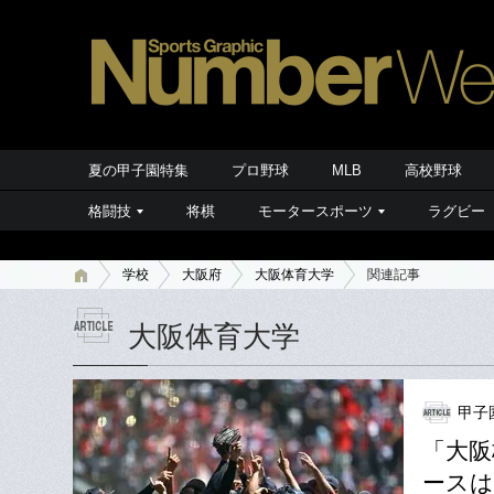
夏の甲子園特集
プロ野球
MLB
高校野球
格闘技
将棋
モータースポーツ
ラグビー
学校
大阪府
大阪体育大学
関連記事
大阪体育大学
甲子
「大阪
ースは