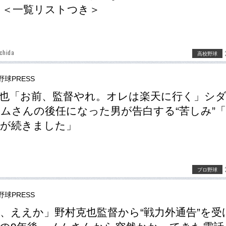
5！＜一覧リストつき＞
chida
高校野球
野球PRESS
也「お前、監督やれ。オレは楽天に行く」シ
ムさんの後任になった男が告白する“苦しみ”
夜が続きました」
プロ野球
野球PRESS
、ええか」野村克也監督から“戦力外通告”を受