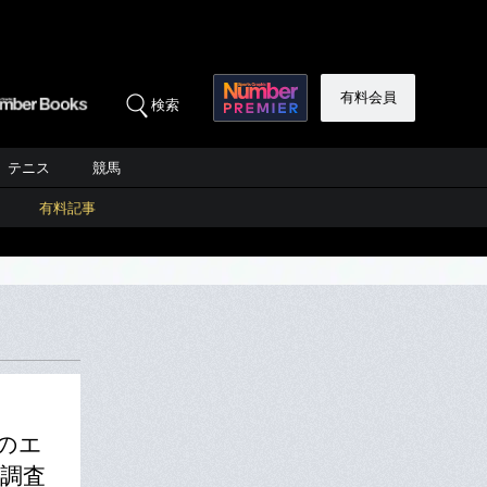
有料会員
検索
テニス
競馬
有料記事
のエ
調査