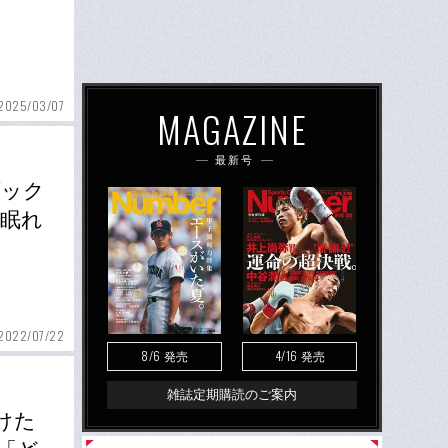
2025/03/07
MAGAZINE
最新号
ダック
「眠れ
2022/07/22
8/6
4/16
発売
発売
雑誌定期購読のご案内
けた