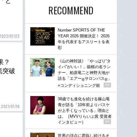
「ど
RECOMMEND
Number SPORTS OF THE
2022/07/22
YEAR 2026 開催決定！ 2026
年を代表するアスリートを表
彰
果？
《山の神対談》「やっぱり“タ
イパ”がいい！」箱根の名ラン
流突破
ナー、柏原竜二と神野大地が
語る「エアー
サロンパス
」
®
®
×コンディショニング術
PR
38歳でも進化を続ける篠山竜
青が語る「10年前よりバスケ
2021/07/16
が上手くなっている」理由と
は。［MVVりらいぶ賞 受賞者
インタビュー］
PR
世界の頂点に君臨し続けるオ