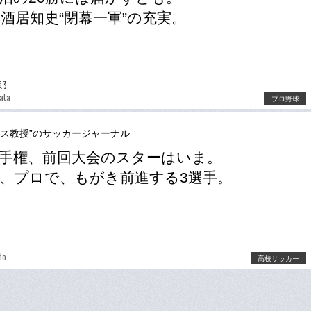
酒居知史“閉幕一軍”の充実。
郎
ata
プロ野球
ース教授”のサッカージャーナル
手権、前回大会のスターはいま。
、プロで、もがき前進する3選手。
do
高校サッカー