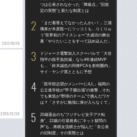
つは公表されなかった「降級点」“旧規
た“
定の実態”と新たな制度とは
「
「まだ着替えてなかったんかい！」三浦
「
璃来が木原龍一にツッコミも…りくりゅ
終わ
う“世界初のアイスショー”大成功の舞台
つか
裏「やりたいことをすべて詰め込んだ」
リ
2017/10/19
ドジャース電撃加入スクーバルで「大谷
「
翔平の投手負担減」なら4年連続MVP
っ
も…「鈴木誠也の同僚PCAを射程圏内」
王貞
サイ・ヤング賞とともに予想
当
「医学部志望がメンバーに4人」福岡の
ド
公立進学校が“甲子園出場”の衝撃…それ
翔平
でも東筑が“野球のチーム”で挑んだワケ
も…
は？「さすがに勉強に身が入らなくて」
サ
2015/12/30
20歳退会のち“フジテレビ女子アナ転
「
身”、22歳の引退発表に“ネット疑問の
璃
声”も…将棋女流棋士が悩んだ「非公表
う“
の旧制度」その実態とは
裏