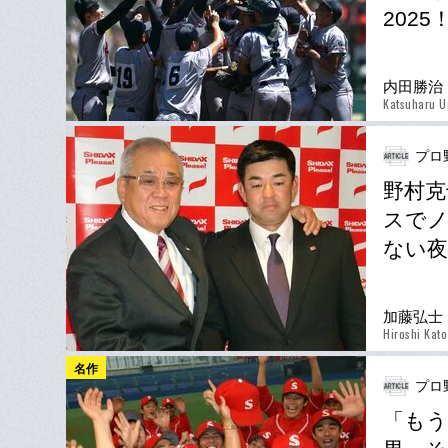
202
内田勝治
Katsuharu U
プロ
野村克
スでノ
ない
加藤弘士
Hiroshi Kato
名作
プロ
「もう