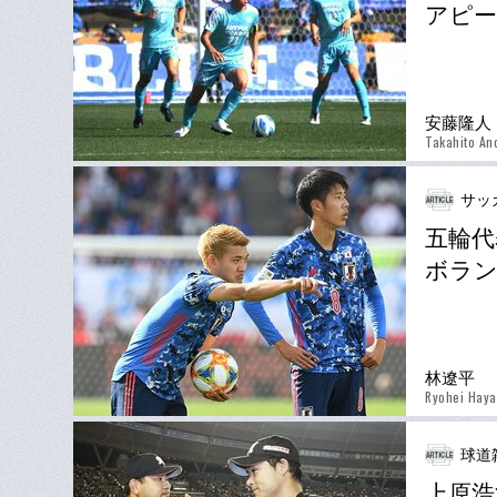
アピー
安藤隆人
Takahito An
サッ
五輪代
ボラン
林遼平
Ryohei Haya
球道
上原浩