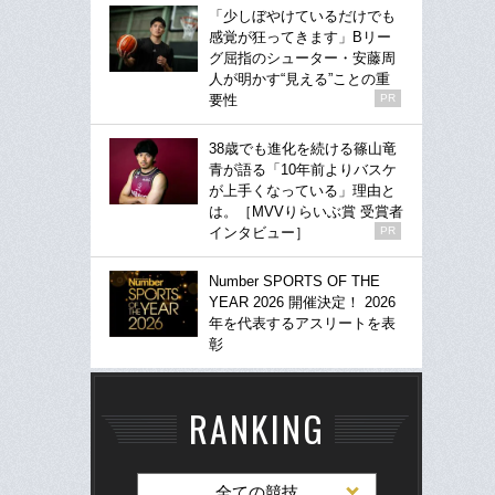
「少しぼやけているだけでも
感覚が狂ってきます」Bリー
グ屈指のシューター・安藤周
人が明かす“見える”ことの重
要性
PR
38歳でも進化を続ける篠山竜
青が語る「10年前よりバスケ
が上手くなっている」理由と
は。［MVVりらいぶ賞 受賞者
インタビュー］
PR
Number SPORTS OF THE
YEAR 2026 開催決定！ 2026
年を代表するアスリートを表
彰
RANKING
全ての競技