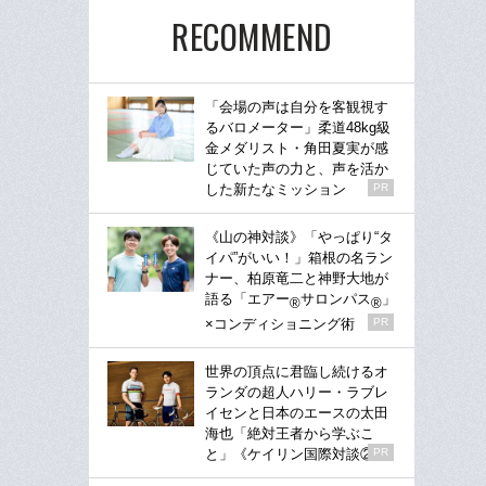
RECOMMEND
「会場の声は自分を客観視す
るバロメーター」柔道48kg級
金メダリスト・角田夏実が感
じていた声の力と、声を活か
した新たなミッション
PR
《山の神対談》「やっぱり“タ
イパ”がいい！」箱根の名ラン
ナー、柏原竜二と神野大地が
語る「エアー
サロンパス
」
®
®
×コンディショニング術
PR
世界の頂点に君臨し続けるオ
ランダの超人ハリー・ラブレ
イセンと日本のエースの太田
海也「絶対王者から学ぶこ
と」《ケイリン国際対談②》
PR