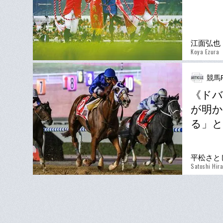
江面弘也
Koya Ezura
競馬P
《ドバ
が明か
る」と
平松さと
Satoshi Hir