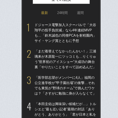
最新
24時間
週間
ドジャース電撃加入スクーバルで「大谷
「ア
翔平の投手負担減」なら4年連続MVP
球
も…「鈴木誠也の同僚PCAを射程圏内」
す“
サイ・ヤング賞とともに予想
た…
らD
「まだ着替えてなかったんかい！」三浦
璃来が木原龍一にツッコミも…りくりゅ
「
う“世界初のアイスショー”大成功の舞台
り
裏「やりたいことをすべて詰め込んだ」
た“
「
「医学部志望がメンバーに4人」福岡の
公立進学校が“甲子園出場”の衝撃…それ
「
でも東筑が“野球のチーム”で挑んだワケ
終わ
は？「さすがに勉強に身が入らなくて」
つか
リ
「本田圭佑は興味深い候補だが…」トル
シエと“最も近い記者”最期の対話「あり
「
がとう、ありがとう」「君が日本と私を
っ