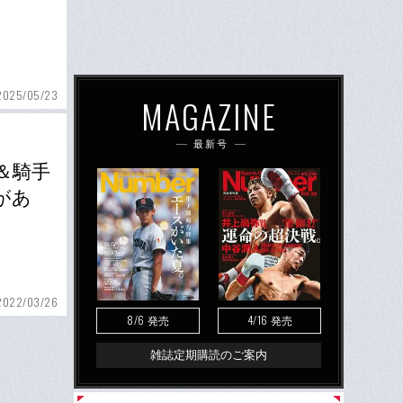
2025/05/23
MAGAZINE
最新号
＆騎手
があ
2022/03/26
8/6
4/16
発売
発売
雑誌定期購読のご案内