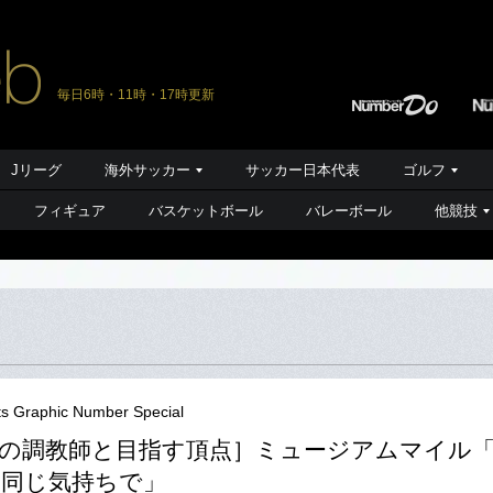
毎日6時・11時・17時更新
Jリーグ
海外サッカー
サッカー日本代表
ゴルフ
フィギュア
バスケットボール
バレーボール
他競技
ts Graphic Number Special
の調教師と目指す頂点］ミュージアムマイル
と同じ気持ちで」