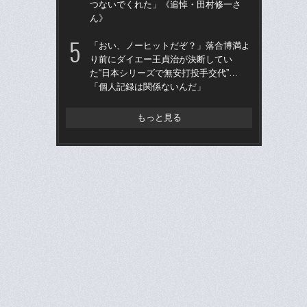
つないでくれた」《追悼・田村修一さ
王貞
ん》
当
「おい、ノーヒットだぞ？」落合博満よ
「
り前にダイエー王貞治が決断してい
で
た“日本シリーズで無安打投手交代”…
を
「個人記録は関係ないんだ」
は
もっと見る