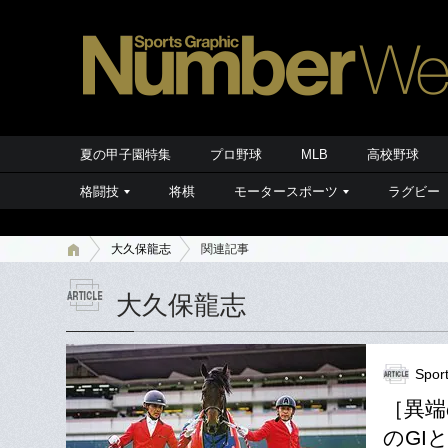
夏の甲子園特集
プロ野球
MLB
高校野球
格闘技
将棋
モータースポーツ
ラグビー
大久保龍志
関連記事
大久保龍志
Spor
［異端
のGI