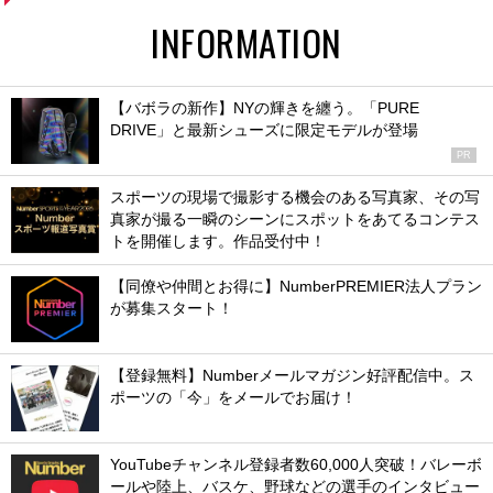
INFORMATION
【バボラの新作】NYの輝きを纏う。「PURE
DRIVE」と最新シューズに限定モデルが登場
PR
スポーツの現場で撮影する機会のある写真家、その写
真家が撮る一瞬のシーンにスポットをあてるコンテス
トを開催します。作品受付中！
【同僚や仲間とお得に】NumberPREMIER法人プラン
が募集スタート！
【登録無料】Numberメールマガジン好評配信中。ス
ポーツの「今」をメールでお届け！
YouTubeチャンネル登録者数60,000人突破！バレーボ
ールや陸上、バスケ、野球などの選手のインタビュー