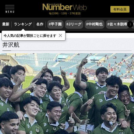
有料会員
毎日6時・11時・17時更新
最新
ランキング
名作
#甲子園
#Jリーグ
#中村剛也
#佐々木朗希
〉
×
今人気の記事が競技ごとに探せます
井沢航
関連記事
井沢航