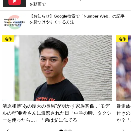
を動画で
【お知らせ】Google検索で「Number Web」の記事
を見つけやすくする方法
名作
名作
清原和博“あの慶大の長男”が明かす家族関係…“モデ
暴走族
ルの母”亜希さんに激怒された日「中学の時、タクシ
付きの
ーを使ったら…」「弟は父に似てる」
か？「