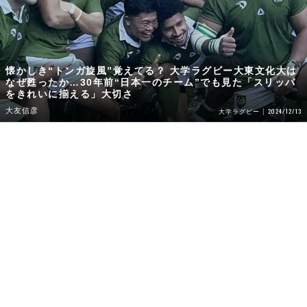
懐かしき“トンガ旋風”覚えてる？ 大学ラグビー大東文化大は
なぜ甦ったか…30年前“日本一のチーム”でも見た「スリッパ
をきれいに揃える」大切さ
大友信彦
2024/12/13
大学ラグビー