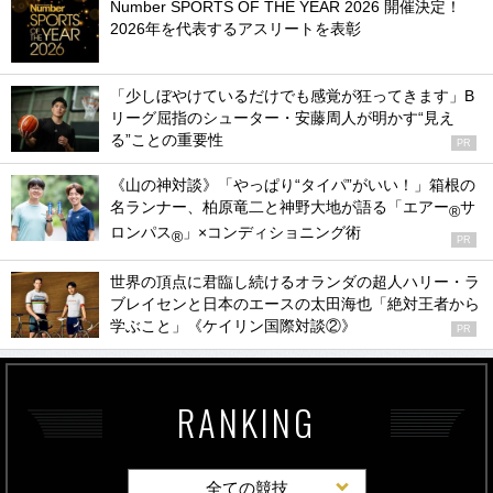
Number SPORTS OF THE YEAR 2026 開催決定！
2026年を代表するアスリートを表彰
「少しぼやけているだけでも感覚が狂ってきます」B
リーグ屈指のシューター・安藤周人が明かす“見え
る”ことの重要性
PR
《山の神対談》「やっぱり“タイパ”がいい！」箱根の
名ランナー、柏原竜二と神野大地が語る「エアー
サ
®
ロンパス
」×コンディショニング術
®
PR
世界の頂点に君臨し続けるオランダの超人ハリー・ラ
ブレイセンと日本のエースの太田海也「絶対王者から
学ぶこと」《ケイリン国際対談②》
PR
RANKING
全ての競技