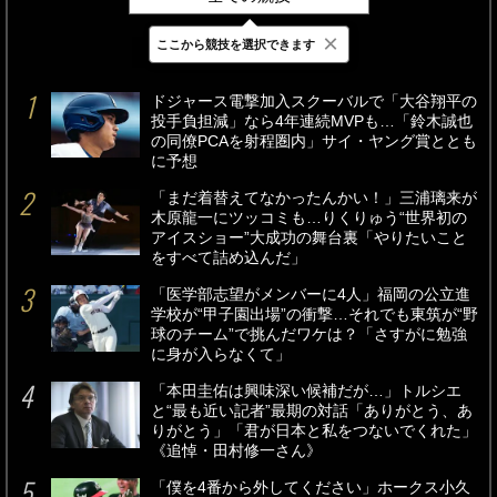
×
ここから競技を選択できます
最新
24時間
週間
ドジャース電撃加入スクーバルで「大谷翔平の
投手負担減」なら4年連続MVPも…「鈴木誠也
の同僚PCAを射程圏内」サイ・ヤング賞ととも
に予想
「まだ着替えてなかったんかい！」三浦璃来が
木原龍一にツッコミも…りくりゅう“世界初の
アイスショー”大成功の舞台裏「やりたいこと
をすべて詰め込んだ」
「医学部志望がメンバーに4人」福岡の公立進
学校が“甲子園出場”の衝撃…それでも東筑が“野
球のチーム”で挑んだワケは？「さすがに勉強
に身が入らなくて」
「本田圭佑は興味深い候補だが…」トルシエ
と“最も近い記者”最期の対話「ありがとう、あ
りがとう」「君が日本と私をつないでくれた」
《追悼・田村修一さん》
「僕を4番から外してください」ホークス小久