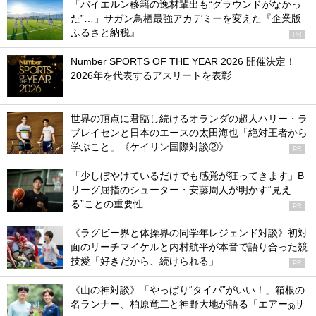
「バイエルン移籍の逸材輩出も“グラウンドがなかっ
た”…」サガン鳥栖最強アカデミーを変えた『企業版
ふるさと納税』
PR
Number SPORTS OF THE YEAR 2026 開催決定！
2026年を代表するアスリートを表彰
世界の頂点に君臨し続けるオランダの超人ハリー・ラ
ブレイセンと日本のエースの太田海也「絶対王者から
学ぶこと」《ケイリン国際対談②》
PR
「少しぼやけているだけでも感覚が狂ってきます」B
リーグ屈指のシューター・安藤周人が明かす“見え
る”ことの重要性
PR
《ラグビー界と体操界の同学年レジェンド対談》初対
面のリーチマイケルと内村航平が本音で語り合った競
技愛「好きだから、続けられる」
PR
《山の神対談》「やっぱり“タイパ”がいい！」箱根の
名ランナー、柏原竜二と神野大地が語る「エアー
サ
®