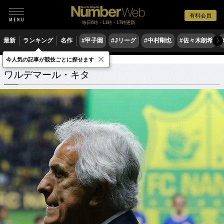
有料会員
毎日6時・11時・17時更新
最新
ランキング
名作
#甲子園
#Jリーグ
#中村剛也
#佐々木朗希
〉
×
今人気の記事が競技ごとに探せます
ワルデマール・キタ
関連記事
ワルデマール・キタ