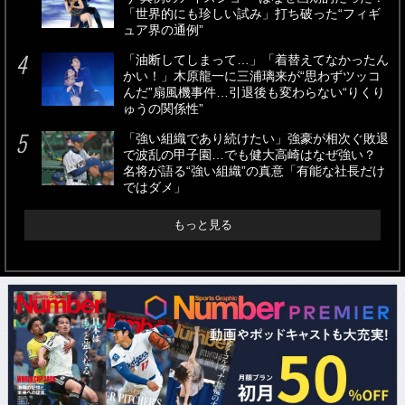
「世界的にも珍しい試み」打ち破った“フィギ
ュア界の通例”
「油断してしまって…」「着替えてなかったん
かい！」木原龍一に三浦璃来が“思わずツッコ
んだ”扇風機事件…引退後も変わらない“りくり
ゅうの関係性”
「強い組織であり続けたい」強豪が相次ぐ敗退
で波乱の甲子園…でも健大高崎はなぜ強い？
名将が語る“強い組織”の真意「有能な社長だけ
ではダメ」
もっと見る