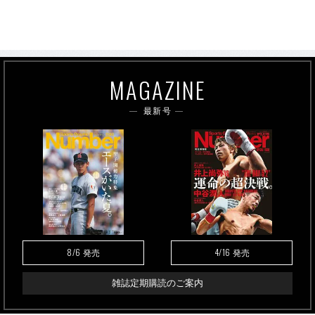
MAGAZINE
最新号
8/6
4/16
発売
発売
雑誌定期購読のご案内