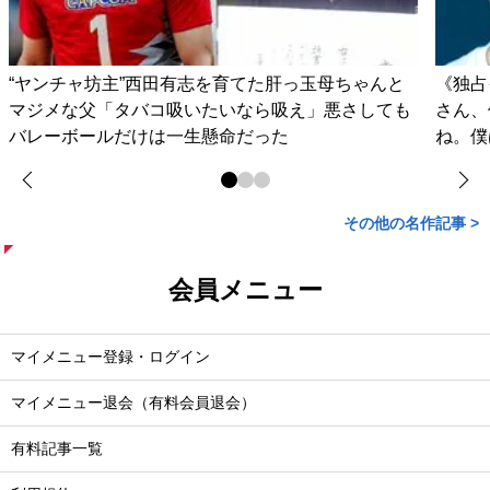
“ヤンチャ坊主”西田有志を育てた肝っ玉母ちゃんと
《独占
マジメな父「タバコ吸いたいなら吸え」悪さしても
さん、
バレーボールだけは一生懸命だった
ね。僕
その他の名作記事 >
会員メニュー
マイメニュー登録・ログイン
マイメニュー退会（有料会員退会）
有料記事一覧