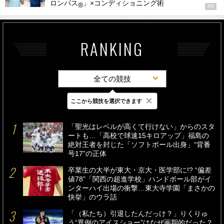
ロンパス
」×コンディショニング術
®
PR
RANKING
全ての競技
×
ここから競技を選択できます
最新
24時間
週間
「聖光はレベルが高くて行けない」からのスタ
ートも…「高校で球速15キロアップ」福島の
絶対王者を封じた「ソフトボール出身」“背番
号17”の正体
卒業生の大半が東大・京大・医学部に!? “偏差
値78”「関西の超進学校」ハンドボール部がイ
ンターハイ出場の衝撃…東大寺学園「まさかの
快挙」のウラ話
「（私たち）引退したんだっけ？」りくりゅ
う“異例のアイスショー”はなぜ画期的だった？