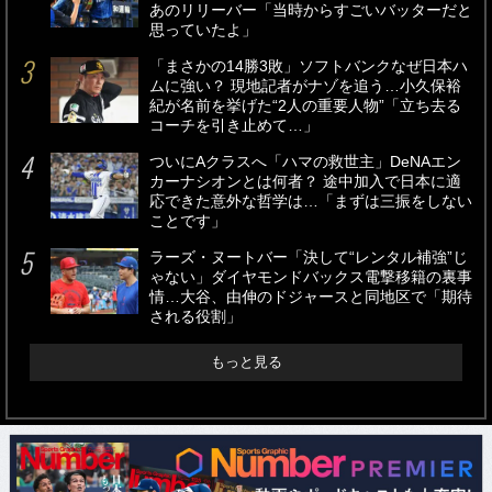
あのリリーバー「当時からすごいバッターだと
思っていたよ」
「まさかの14勝3敗」ソフトバンクなぜ日本ハ
ムに強い？ 現地記者がナゾを追う…小久保裕
紀が名前を挙げた“2人の重要人物”「立ち去る
コーチを引き止めて…」
ついにAクラスへ「ハマの救世主」DeNAエン
カーナシオンとは何者？ 途中加入で日本に適
応できた意外な哲学は…「まずは三振をしない
ことです」
ラーズ・ヌートバー「決して“レンタル補強”じ
ゃない」ダイヤモンドバックス電撃移籍の裏事
情…大谷、由伸のドジャースと同地区で「期待
される役割」
もっと見る