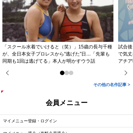
「スクール水着でいけると（笑）」15歳の長与千種
試合後
が、全日本女子プロレスから“逃げた”日…「先輩も
で気丈
同期も1回は逃げてる」本人が明かすウラ話
アチア
その他の名作記事 >
会員メニュー
マイメニュー登録・ログイン