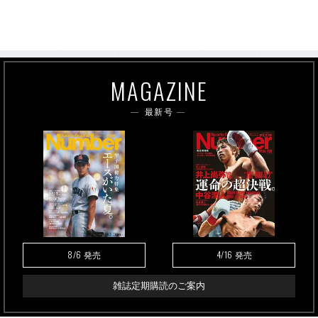
MAGAZINE
最新号
8/6
4/16
発売
発売
雑誌定期購読のご案内