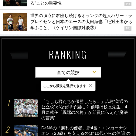
る”ことの重要性
PR
世界の頂点に君臨し続けるオランダの超人ハリー・ラ
ブレイセンと日本のエースの太田海也「絶対王者から
学ぶこと」《ケイリン国際対談②》
PR
RANKING
全ての競技
×
ここから競技を選択できます
最新
24時間
週間
「もしも君たちが優勝したら…」広島“普通の
公立校”がなぜ甲子園に？ 前職は校長先生…4
月に就任「異端の名将」が部員に伝えた“魔法
の言葉”
DeNAの「勝利の使者」新4番・エンカーナシ
オン（28歳）を支えるのは“10代からの仲間”の