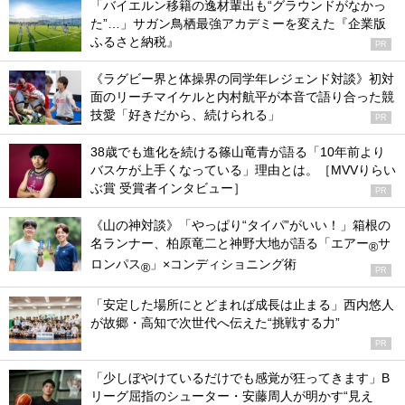
「バイエルン移籍の逸材輩出も“グラウンドがなかっ
た”…」サガン鳥栖最強アカデミーを変えた『企業版
ふるさと納税』
PR
《ラグビー界と体操界の同学年レジェンド対談》初対
面のリーチマイケルと内村航平が本音で語り合った競
技愛「好きだから、続けられる」
PR
38歳でも進化を続ける篠山竜青が語る「10年前より
バスケが上手くなっている」理由とは。［MVVりらい
ぶ賞 受賞者インタビュー］
PR
《山の神対談》「やっぱり“タイパ”がいい！」箱根の
名ランナー、柏原竜二と神野大地が語る「エアー
サ
®
ロンパス
」×コンディショニング術
®
PR
「安定した場所にとどまれば成長は止まる」西内悠人
が故郷・高知で次世代へ伝えた“挑戦する力”
PR
「少しぼやけているだけでも感覚が狂ってきます」B
リーグ屈指のシューター・安藤周人が明かす“見え