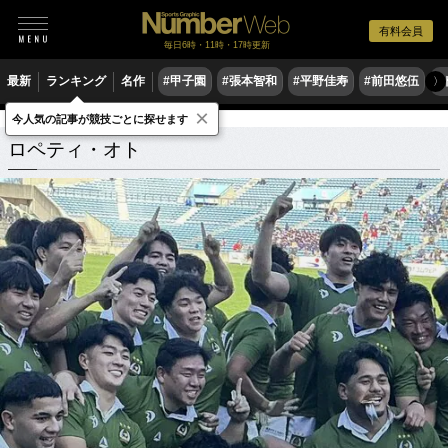
有料会員
毎日6時・11時・17時更新
最新
ランキング
名作
#甲子園
#張本智和
#平野佳寿
#前田悠伍
#
〉
×
今人気の記事が競技ごとに探せます
ロペティ・オト
関連記事
ロペティ・オト