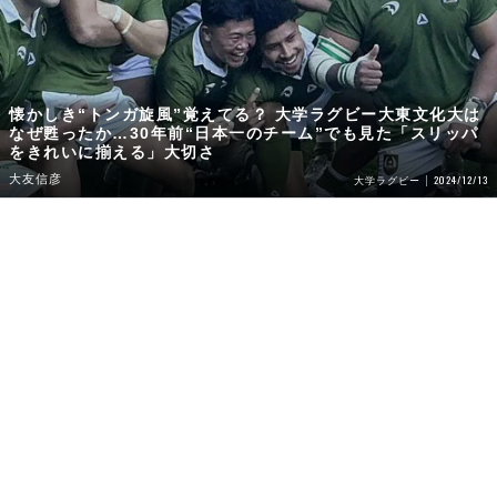
懐かしき“トンガ旋風”覚えてる？ 大学ラグビー大東文化大は
なぜ甦ったか…30年前“日本一のチーム”でも見た「スリッパ
をきれいに揃える」大切さ
大友信彦
2024/12/13
大学ラグビー