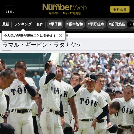
有料会員
毎日6時・11時・17時更新
最新
ランキング
名作
#甲子園
#張本智和
#平野佳寿
#前田悠伍
#
〉
×
今人気の記事が競技ごとに探せます
ラマル・ギービン・ラタナヤケ
関連記事
ラマル・ギービン・ラタナヤケ