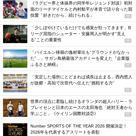
《ラグビー界と体操界の同学年レジェンド対談》初対
面のリーチマイケルと内村航平が本音で語り合った競
技愛「好きだから、続けられる」
PR
「少しぼやけているだけでも感覚が狂ってきます」B
リーグ屈指のシューター・安藤周人が明かす“見え
る”ことの重要性
PR
「バイエルン移籍の逸材輩出も“グラウンドがなかっ
た”…」サガン鳥栖最強アカデミーを変えた『企業版
ふるさと納税』
PR
「安定した場所にとどまれば成長は止まる」西内悠人
が故郷・高知で次世代へ伝えた“挑戦する力”
PR
世界の頂点に君臨し続けるオランダの超人ハリー・ラ
ブレイセンと日本のエースの太田海也「絶対王者から
学ぶこと」《ケイリン国際対談②》
PR
Number SPORTS OF THE YEAR 2026 開催決定！
2026年を代表するアスリートを表彰