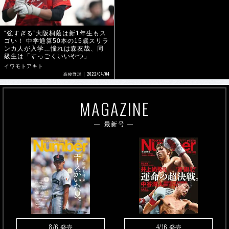
“強すぎる”大阪桐蔭は新1年生もス
ゴい！ 中学通算50本の15歳スリラ
ンカ人が入学…憧れは森友哉、同
級生は「すっごくいいやつ」
イワモトアキト
2022/04/04
高校野球
MAGAZINE
最新号
8/6
4/16
発売
発売