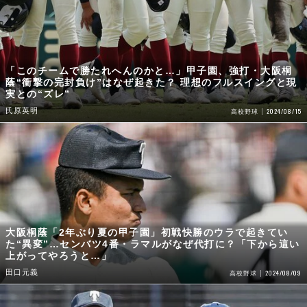
「このチームで勝たれへんのかと…」甲子園、強打・大阪桐
蔭“衝撃の完封負け”はなぜ起きた？ 理想のフルスイングと現
実との“ズレ”
氏原英明
2024/08/15
高校野球
大阪桐蔭「2年ぶり夏の甲子園」初戦快勝のウラで起きてい
た“異変”…センバツ4番・ラマルがなぜ代打に？「下から這い
上がってやろうと…」
田口元義
2024/08/09
高校野球