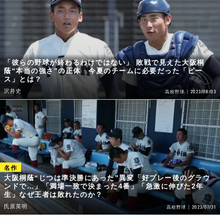
「彼らの野球が終わるわけではない」 敗戦で見えた大阪桐
蔭“本当の強さ”の正体 今夏のチームに必要だった「ピー
ス」とは？
沢井史
2023/08/03
高校野球
大阪桐蔭“じつは準決勝にあった”異変「好プレー後のグラウ
ンドで…」「満場一致で決まった4番」「急激に伸びた2年
生」なぜ王者は敗れたのか？
氏原英明
2023/07/31
高校野球