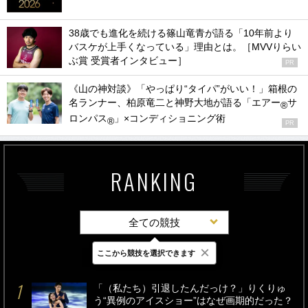
38歳でも進化を続ける篠山竜青が語る「10年前より
バスケが上手くなっている」理由とは。［MVVりらい
ぶ賞 受賞者インタビュー］
PR
《山の神対談》「やっぱり“タイパ”がいい！」箱根の
名ランナー、柏原竜二と神野大地が語る「エアー
サ
®
ロンパス
」×コンディショニング術
®
PR
RANKING
全ての競技
×
ここから競技を選択できます
最新
24時間
週間
「（私たち）引退したんだっけ？」りくりゅ
う“異例のアイスショー”はなぜ画期的だった？