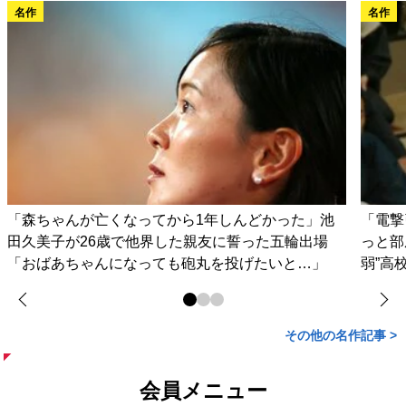
名作
名作
「森ちゃんが亡くなってから1年しんどかった」池
「電撃
田久美子が26歳で他界した親友に誓った五輪出場
っと部
「おばあちゃんになっても砲丸を投げたいと…」
弱”高
その他の名作記事 >
会員メニュー