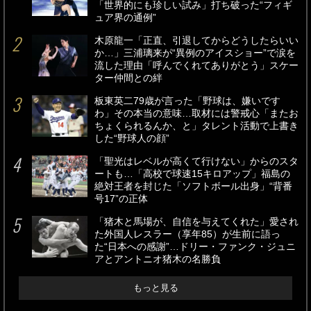
「世界的にも珍しい試み」打ち破った“フィギ
ュア界の通例”
木原龍一「正直、引退してからどうしたらいい
か…」三浦璃来が“異例のアイスショー”で涙を
流した理由「呼んでくれてありがとう」スケー
ター仲間との絆
板東英二79歳が言った「野球は、嫌いです
わ」その本当の意味…取材には警戒心「またお
ちょくられるんか、と」タレント活動で上書き
した“野球人の顔”
「聖光はレベルが高くて行けない」からのスタ
ートも…「高校で球速15キロアップ」福島の
絶対王者を封じた「ソフトボール出身」“背番
号17”の正体
「猪木と馬場が、自信を与えてくれた」愛され
た外国人レスラー（享年85）が生前に語っ
た“日本への感謝”…ドリー・ファンク・ジュニ
アとアントニオ猪木の名勝負
もっと見る