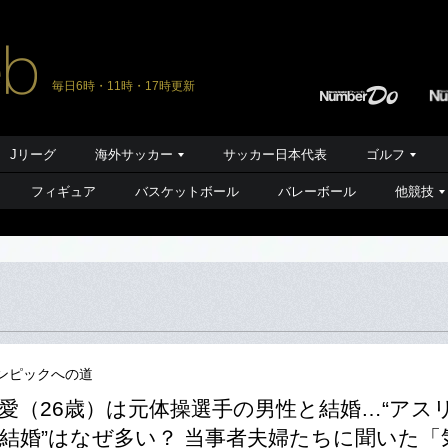
毎日6時・11時・17時更新
Jリーグ
海外サッカー
サッカー日本代表
ゴルフ
フィギュア
バスケットボール
バレーボール
他競技
ンピックへの道
愛（26歳）は元体操選手の男性と結婚…“アス
結婚”はなぜ多い？ 当事者夫婦たちに聞いた「