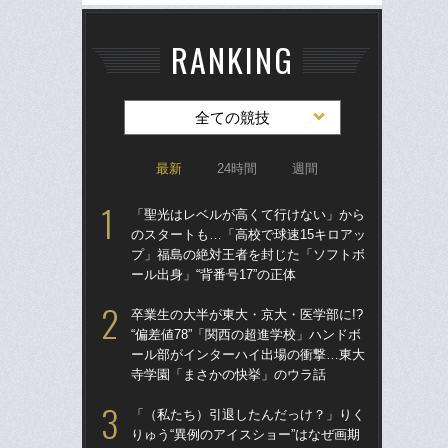
RANKING
全ての競技
最新
24時間
週間
「聖光はレベルが高くて行けない」から
「
のスタートも…「高校で球速15キロアッ
のス
プ」福島の絶対王者を封じた「ソフトボ
プ
ール出身」“背番号17”の正体
ール
卒業生の大半が東大・京大・医学部に!?
卒業
“偏差値78”「関西の超進学校」ハンドボ
“偏
ール部がインターハイ出場の衝撃…東大
ー
寺学園「まさかの快挙」のウラ話
寺
「（私たち）引退したんだっけ？」りく
「
りゅう“異例のアイスショー”はなぜ画期
りゅ