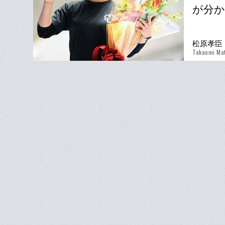
が分か
松原孝臣
Takaomi Ma