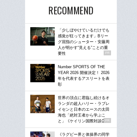
RECOMMEND
「少しぼやけているだけでも
感覚が狂ってきます」Bリー
グ屈指のシューター・安藤周
人が明かす“見える”ことの重
要性
PR
Number SPORTS OF THE
YEAR 2026 開催決定！ 2026
年を代表するアスリートを表
彰
世界の頂点に君臨し続けるオ
ランダの超人ハリー・ラブレ
イセンと日本のエースの太田
海也「絶対王者から学ぶこ
と」《ケイリン国際対談②》
PR
《ラグビー界と体操界の同学