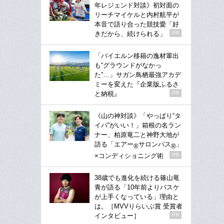
年レジェンド対談》初対面の
リーチマイケルと内村航平が
本音で語り合った競技愛「好
きだから、続けられる」
PR
「バイエルン移籍の逸材輩出
も“グラウンドがなかっ
た”…」サガン鳥栖最強アカデ
ミーを変えた『企業版ふるさ
と納税』
PR
《山の神対談》「やっぱり“タ
イパ”がいい！」箱根の名ラン
ナー、柏原竜二と神野大地が
語る「エアー
サロンパス
」
®
®
×コンディショニング術
PR
38歳でも進化を続ける篠山竜
青が語る「10年前よりバスケ
が上手くなっている」理由と
は。［MVVりらいぶ賞 受賞者
インタビュー］
PR