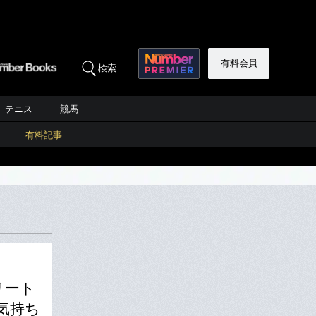
有料会員
検索
テニス
競馬
有料記事
リート
気持ち