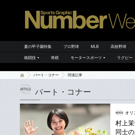
夏の甲子園特集
プロ野球
MLB
高校野球
格闘技
将棋
モータースポーツ
ラグビー
バート・コナー
関連記事
バート・コナー
オリ
村上茉
同士の