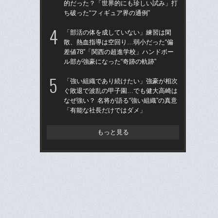
的だった？「世界的にも珍しい試み」打
的
ち破った“フィギュア界の通例”
ち破
「部活の体を成していない」練習は閑
仙
散、熱血指導は空回り…弱小だった“偏
河
差値78”「関西の超進学校」ハンドボー
り
ル部が強豪になった“奇跡の軌跡”
た
「強い組織であり続けたい」強豪が相次
“県
ぐ敗退で波乱の甲子園…でも健大高崎は
学
なぜ強い？ 名将が語る“強い組織”の真意
は
「有能な社長だけではダメ」
17
もっと見る