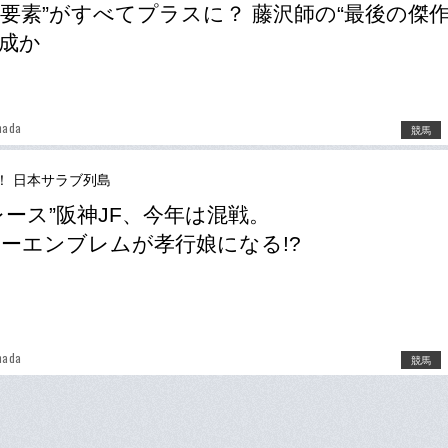
要素”がすべてプラスに？ 藤沢師の“最後の傑作
成か
mada
競馬
！ 日本サラブ列島
レース”阪神JF、今年は混戦。
ーエンブレムが孝行娘になる!?
mada
競馬