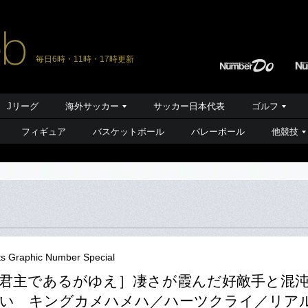
毎日6時・11時・17時更新
Jリーグ
海外サッカー
サッカー日本代表
ゴルフ
フィギュア
バスケットボール
バレーボール
他競技
ts Graphic Number Special
君主であるがゆえ］凄さが霞んだ好敵手と混
争い キングカメハメハ／ハーツクライ／リア