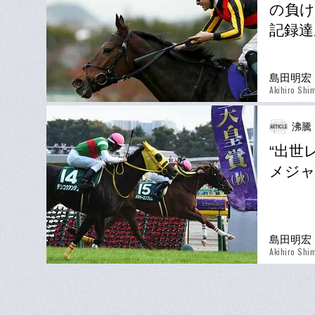
の負け
記録達
島田明宏
Akihiro Shi
沸騰
“出世
メジャ
島田明宏
Akihiro Shi