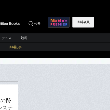
有料会員
検索
テニス
競馬
有料記事
沌の跡
ルステ