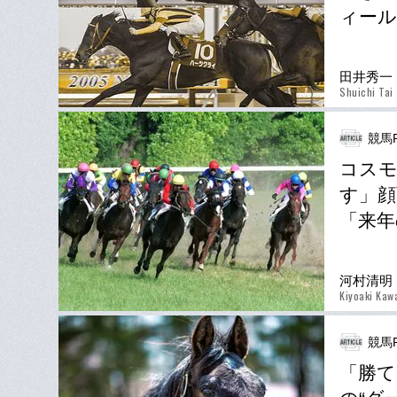
ィール
田井秀一
Shuichi Tai
競馬P
コスモ
す」顔
「来年
河村清明
Kiyoaki Ka
競馬P
「勝て