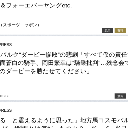
＆フォーエバーヤングetc.
（スポーツニッポン）
競馬
有料
RESS
バルク“ダービー惨敗”の悲劇「すべて僕の責任
面蒼白の騎手、岡田繁幸は“騎乗批判”…残念会
のダービーを勝たせてください」
wamura
競馬
RESS
る…と震えるように思った」地方馬コスモバ