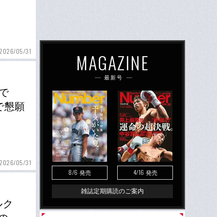
2026/05/31
MAGAZINE
最新号
で
で懇願
2026/05/31
8/6
4/16
発売
発売
雑誌定期購読のご案内
ルク