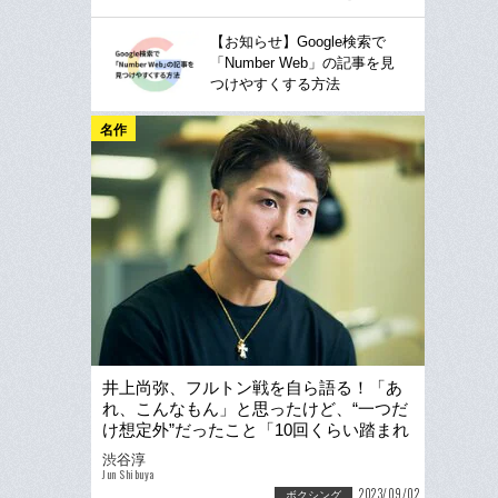
【お知らせ】Google検索で
「Number Web」の記事を見
つけやすくする方法
名作
井上尚弥、フルトン戦を自ら語る！「あ
れ、こんなもん」と思ったけど、“一つだ
け想定外”だったこと「10回くらい踏まれ
ましたから」
渋谷淳
Jun Shibuya
2023/09/02
ボクシング