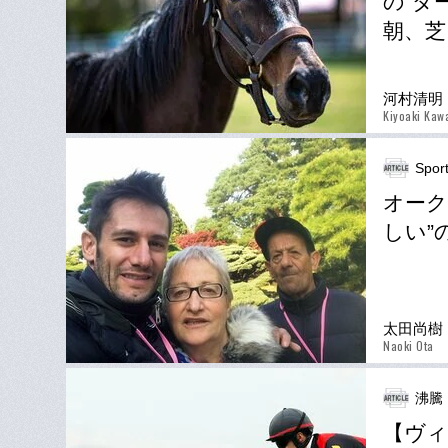
の“ダ
朝、芝
河村清明
Kiyoaki Ka
Spor
オーク
しい”
太田尚樹
Naoki Ota
沸騰
【ヴィ