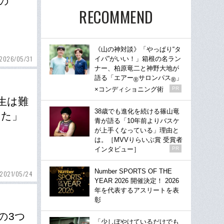
の
RECOMMEND
《山の神対談》「やっぱり“タ
2026/05/31
イパ”がいい！」箱根の名ラン
ナー、柏原竜二と神野大地が
語る「エアー
サロンパス
」
®
®
×コンディショニング術
PR
生は難
38歳でも進化を続ける篠山竜
った」
青が語る「10年前よりバスケ
が上手くなっている」理由と
は。［MVVりらいぶ賞 受賞者
インタビュー］
PR
Number SPORTS OF THE
2021/05/24
YEAR 2026 開催決定！ 2026
年を代表するアスリートを表
彰
の3つ
「少しぼやけているだけでも