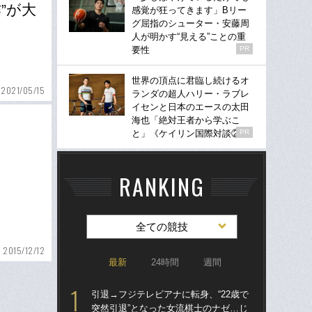
”が大
感覚が狂ってきます」Bリー
グ屈指のシューター・安藤周
人が明かす“見える”ことの重
要性
PR
世界の頂点に君臨し続けるオ
2021/05/15
ランダの超人ハリー・ラブレ
イセンと日本のエースの太田
海也「絶対王者から学ぶこ
と」《ケイリン国際対談②》
PR
RANKING
全ての競技
2015/12/12
最新
24時間
週間
引退→フジテレビアナに転身、“22歳で
「
突然引退”となった女流棋士のナゼ…じ
り