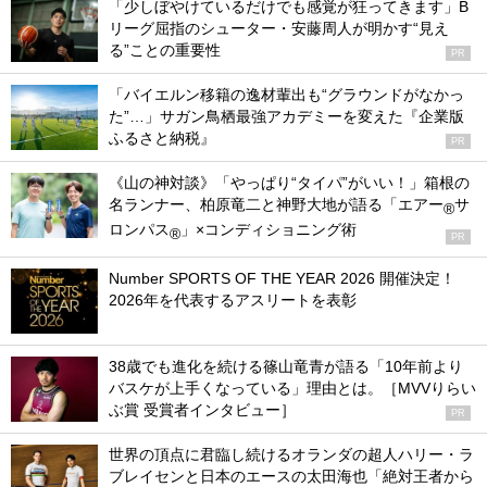
「少しぼやけているだけでも感覚が狂ってきます」B
リーグ屈指のシューター・安藤周人が明かす“見え
る”ことの重要性
PR
「バイエルン移籍の逸材輩出も“グラウンドがなかっ
た”…」サガン鳥栖最強アカデミーを変えた『企業版
ふるさと納税』
PR
《山の神対談》「やっぱり“タイパ”がいい！」箱根の
名ランナー、柏原竜二と神野大地が語る「エアー
サ
®
ロンパス
」×コンディショニング術
®
PR
Number SPORTS OF THE YEAR 2026 開催決定！
2026年を代表するアスリートを表彰
38歳でも進化を続ける篠山竜青が語る「10年前より
バスケが上手くなっている」理由とは。［MVVりらい
ぶ賞 受賞者インタビュー］
PR
世界の頂点に君臨し続けるオランダの超人ハリー・ラ
ブレイセンと日本のエースの太田海也「絶対王者から