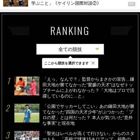
学ぶこと」《ケイリン国際対談②》
PR
RANKING
全ての競技
×
ここから競技を選択できます
最新
24時間
週間
「えっ、なんで？」監督からまさかの宣告…鎌
田大地が勝てなかった“愛媛の天才”はなぜトッ
プチームに上がれなかった？「大地はプロで活
躍しているのに…と」
「公園でサッカーしてこい」あの鎌田大地が勝
てなかった“四国の天才少年”がぶつかった「プ
ロの壁」とは何だった？ 本人が気づいた“意外
な事実”と現在地
「聖光はレベルが高くて行けない」からのスタ
ートも…「高校で球速15キロアップ」福島の