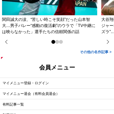
関田誠大の涙、“苦しい時こそ笑顔”だった山本智
大谷翔
大…男子バレー“感動の復活劇”のウラで「TV中継に
ジャー
は映らなかった」選手たちの信頼関係の話
ズラ”
その他の名作記事 >
会員メニュー
マイメニュー登録・ログイン
マイメニュー退会（有料会員退会）
有料記事一覧