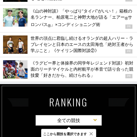
《山の神対談》「やっぱり“タイパ”がいい！」箱根の
名ランナー、柏原竜二と神野大地が語る「エアー
サ
®
ロンパス
」×コンディショニング術
®
PR
世界の頂点に君臨し続けるオランダの超人ハリー・ラ
ブレイセンと日本のエースの太田海也「絶対王者から
学ぶこと」《ケイリン国際対談②》
PR
《ラグビー界と体操界の同学年レジェンド対談》初対
面のリーチマイケルと内村航平が本音で語り合った競
技愛「好きだから、続けられる」
PR
RANKING
全ての競技
×
ここから競技を選択できます
最新
24時間
週間