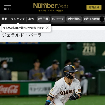
有料会員
毎日6時・11時・17時更新
最新
ランキング
名作
#甲子園
#Jリーグ
#中村剛也
#佐々木朗希
〉
×
今人気の記事が競技ごとに探せます
ジェラルド・パーラ
関連記事
ジェラルド・パーラ