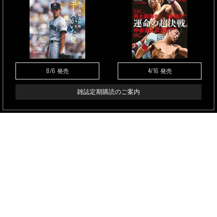
8/6
4/16
発売
発売
雑誌定期購読のご案内