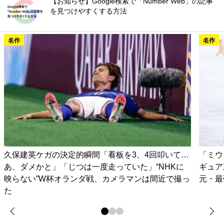
【お知らせ】Google検索で「Number Web」の記事
を見つけやすくする方法
名作
名作
久保建英ケガの決定的瞬間「看板を3、4回叩いて…
「ミウ
あ、ダメかと」「じつは一度走っていた」“NHKに
ギュア
映らない”W杯オランダ戦、カメラマンは間近で撮っ
元・最
た