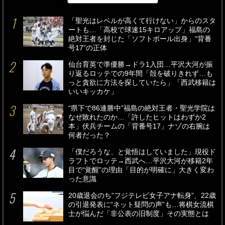
「聖光はレベルが高くて行けない」からのスタ
ートも…「高校で球速15キロアップ」福島の
絶対王者を封じた「ソフトボール出身」“背番
号17”の正体
仙台育英で準優勝→ドラ1入団…平沢大河が振
り返るロッテでの9年間「殻を破りきれず…も
っと貪欲に方法を探していたら」「西武移籍は
いいキッカケ」
“県下で86連勝中”福島の絶対王者・聖光学院は
なぜ敗れたのか…「許したヒットはわずか2
本」伏兵チームの「背番号17」ナゾの右腕は
何者だった？
「僕だろうな、と覚悟はしていました」現役ド
ラフトでロッテ→西武へ…平沢大河が移籍2年
目で“覚醒”の理由「目的が明確に」大きく変わ
った意識
20歳退会のち“フジテレビ女子アナ転身”、22歳
の引退発表に“ネット疑問の声”も…将棋女流棋
士が悩んだ「非公表の旧制度」その実態とは