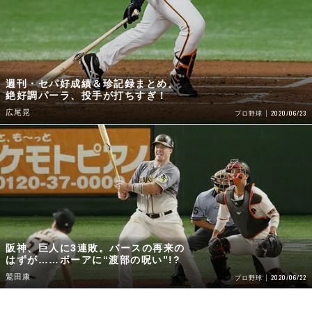
週刊・セパ好成績＆珍記録まとめ。
絶好調パーラ、投手が打ちすぎ！
広尾晃
2020/06/23
プロ野球
阪神、巨人に3連敗。バースの再来の
はずが……ボーアに“渡部の呪い”!?
鷲田康
2020/06/22
プロ野球