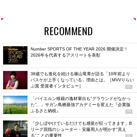
RECOMMEND
Number SPORTS OF THE YEAR 2026 開催決定！
2026年を代表するアスリートを表彰
38歳でも進化を続ける篠山竜青が語る「10年前より
バスケが上手くなっている」理由とは。［MVVりらい
ぶ賞 受賞者インタビュー］
PR
「バイエルン移籍の逸材輩出も“グラウンドがなかっ
た”…」サガン鳥栖最強アカデミーを変えた『企業版
ふるさと納税』
PR
「少しぼやけているだけでも感覚が狂ってきます」B
リーグ屈指のシューター・安藤周人が明かす“見え
る”ことの重要性
PR