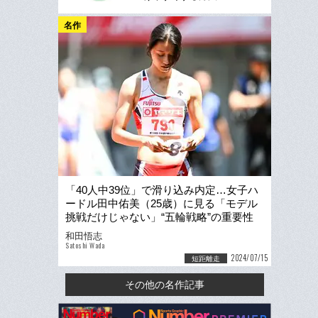
名作
「40人中39位」で滑り込み内定…女子ハ
ードル田中佑美（25歳）に見る「モデル
挑戦だけじゃない」“五輪戦略”の重要性
「標準記録はマストではない」
和田悟志
Satoshi Wada
2024/07/15
短距離走
その他の名作記事