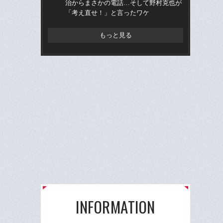
治からまさかの電話…そして野村克也が
球部
「考え直せ！」と言ったワケ
野球
先
もっと見る
INFORMATION