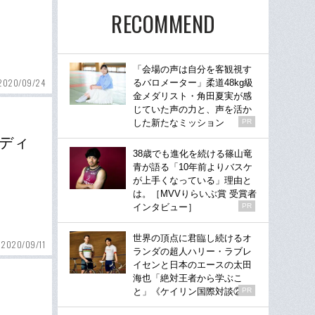
RECOMMEND
「会場の声は自分を客観視す
2020/09/24
るバロメーター」柔道48kg級
金メダリスト・角田夏実が感
じていた声の力と、声を活か
した新たなミッション
PR
ルディ
38歳でも進化を続ける篠山竜
青が語る「10年前よりバスケ
が上手くなっている」理由と
は。［MVVりらいぶ賞 受賞者
インタビュー］
PR
世界の頂点に君臨し続けるオ
2020/09/11
ランダの超人ハリー・ラブレ
イセンと日本のエースの太田
海也「絶対王者から学ぶこ
と」《ケイリン国際対談②》
PR