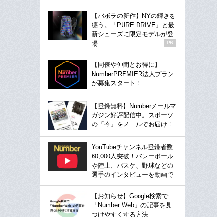
【バボラの新作】NYの輝きを
纏う。「PURE DRIVE」と最
新シューズに限定モデルが登
場
PR
【同僚や仲間とお得に】
NumberPREMIER法人プラン
が募集スタート！
【登録無料】Numberメールマ
ガジン好評配信中。スポーツ
の「今」をメールでお届け！
YouTubeチャンネル登録者数
60,000人突破！バレーボール
や陸上、バスケ、野球などの
選手のインタビューを動画で
【お知らせ】Google検索で
「Number Web」の記事を見
つけやすくする方法