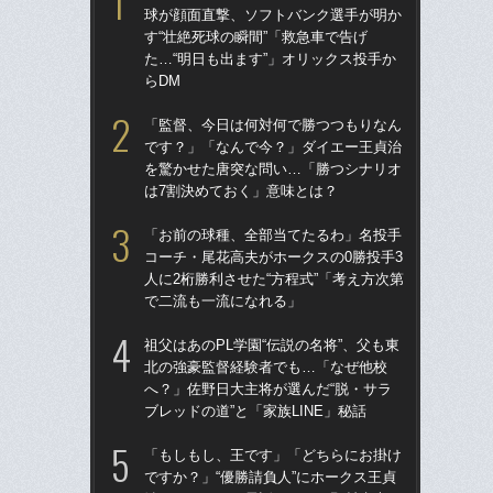
球が顔面直撃、ソフトバンク選手が明か
権
す“壮絶死球の瞬間”「救急車で告げ
に
た…“明日も出ます”」オリックス投手か
「
らDM
「
「監督、今日は何対何で勝つつもりなん
の“
です？」「なんで今？」ダイエー王貞治
太
を驚かせた唐突な問い…「勝つシナリオ
ャ
は7割決めておく」意味とは？
け
「お前の球種、全部当てたるわ」名投手
「ア
コーチ・尾花高夫がホークスの0勝投手3
球
人に2桁勝利させた“方程式”「考え方次第
す“
で二流も一流になれる」
た…
らD
祖父はあのPL学園“伝説の名将”、父も東
北の強豪監督経験者でも…「なぜ他校
「
へ？」佐野日大主将が選んだ“脱・サラ
りゅ
ブレッドの道”と「家族LINE」秘話
的
ち破
「もしもし、王です」「どちらにお掛け
ですか？」“優勝請負人”にホークス王貞
「