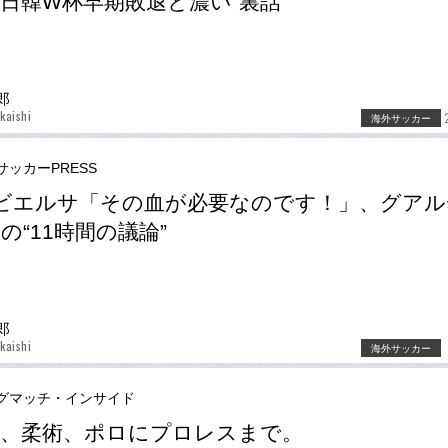
日韓W杯早期敗退と濃い“裏話”
郎
kaishi
海外サッカー
サッカーPRESS
”ビエルサ「その血が必要なのです！」、グア
の“11時間の議論”
郎
kaishi
海外サッカー
グマッチ・インサイド
、柔術、ポロにプロレスまで。