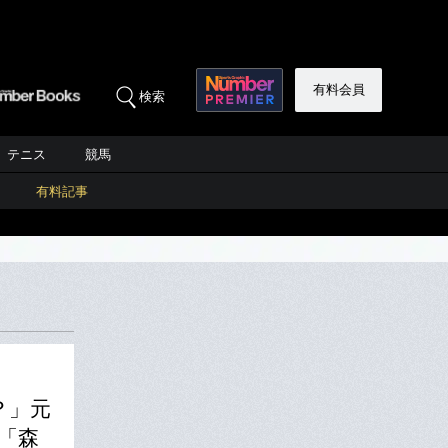
有料会員
検索
テニス
競馬
有料記事
？」元
「森