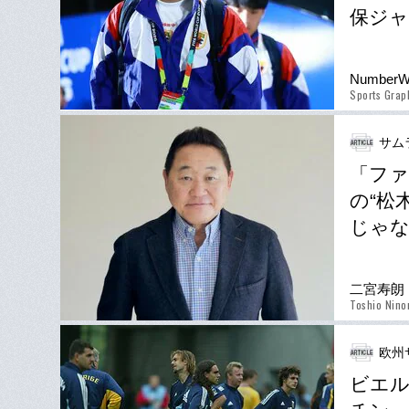
保ジ
Number
Sports Gra
サム
「ファ
の“松
じゃな
二宮寿朗
Toshio Nino
欧州
ビエ