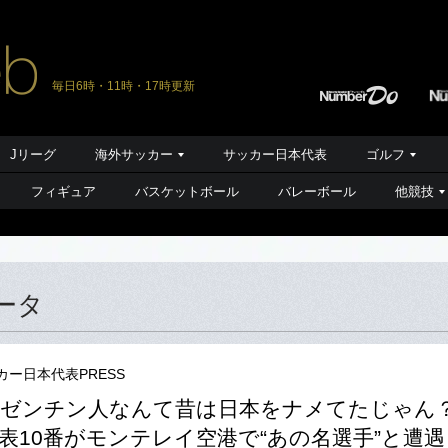
毎日6時・11時・17時更新
Jリーグ
海外サッカー
サッカー日本代表
ゴルフ
フィギュア
バスケットボール
バレーボール
他競技
ータ
カー日本代表PRESS
ルゼンチン人なんて昔は日本をナメてたじゃん
表10番がモンテレイ空港で“あの名選手”と遭遇