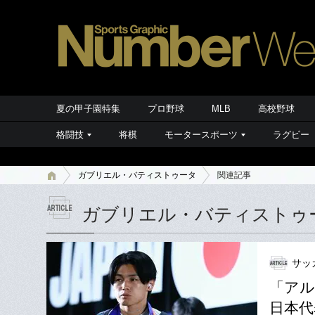
夏の甲子園特集
プロ野球
MLB
高校野球
格闘技
将棋
モータースポーツ
ラグビー
ガブリエル・バティストゥータ
関連記事
ガブリエル・バティストゥ
サッ
「ア
日本代