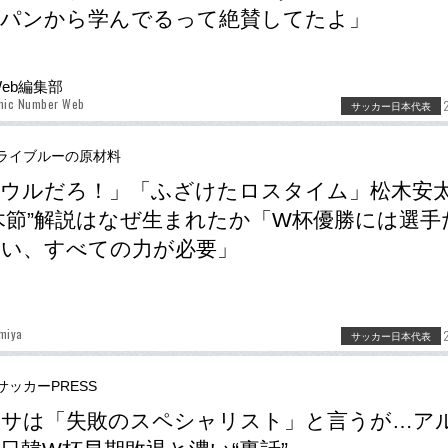
ャパンから学んでるって絶賛してたよ」
Web編集部
phic Number Web
サッカー日本代表
ライブルーの原材料
ウルだろ！」「ふざけたロスタイム」松木安
木節”解説はなぜ生まれたか「W杯優勝には選手
い、すべての力が必要」
miya
サッカー日本代表
サッカーPRESS
ルサは「失敗のスペシャリスト」と言うが…ア