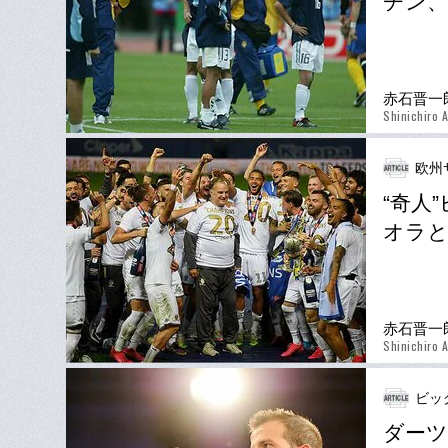
チン、
赤石晋一
Shinichiro A
欧州
“奇人
オラと
赤石晋一
Shinichiro A
ビッ
ダーツ