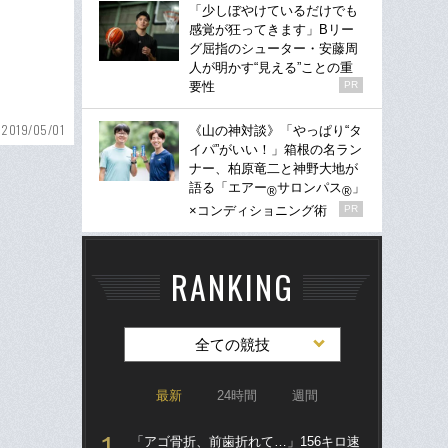
「少しぼやけているだけでも
感覚が狂ってきます」Bリー
グ屈指のシューター・安藤周
人が明かす“見える”ことの重
要性
PR
2019/05/01
《山の神対談》「やっぱり“タ
イパ”がいい！」箱根の名ラン
ナー、柏原竜二と神野大地が
語る「エアー
サロンパス
」
®
®
×コンディショニング術
PR
RANKING
全ての競技
最新
24時間
週間
「アゴ骨折、前歯折れて…」156キロ速
ブ