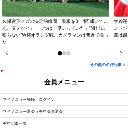
久保建英ケガの決定的瞬間「看板を3、4回叩いて…
大谷翔
あ、ダメかと」「じつは一度走っていた」“NHKに
ンドバ
映らない”W杯オランダ戦、カメラマンは間近で撮っ
輩は感
た
その他の名作記事 >
会員メニュー
マイメニュー登録・ログイン
マイメニュー退会（有料会員退会）
有料記事一覧