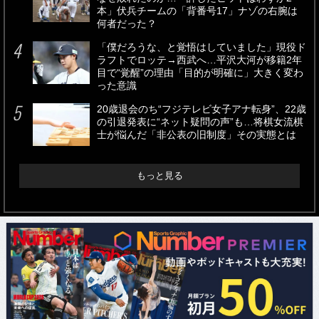
本」伏兵チームの「背番号17」ナゾの右腕は
何者だった？
「僕だろうな、と覚悟はしていました」現役ド
ラフトでロッテ→西武へ…平沢大河が移籍2年
目で“覚醒”の理由「目的が明確に」大きく変わ
った意識
20歳退会のち“フジテレビ女子アナ転身”、22歳
の引退発表に“ネット疑問の声”も…将棋女流棋
士が悩んだ「非公表の旧制度」その実態とは
もっと見る