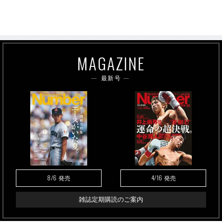
MAGAZINE
最新号
8/6
4/16
発売
発売
雑誌定期購読のご案内