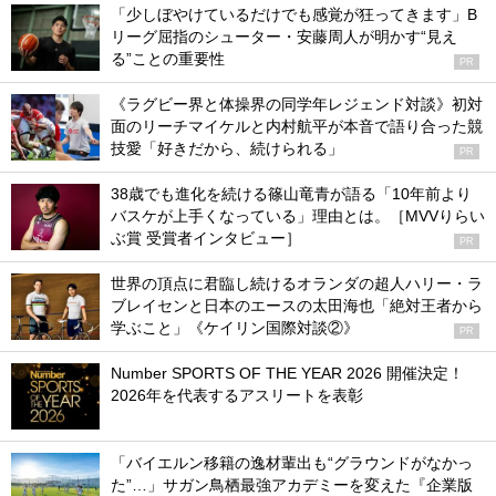
「少しぼやけているだけでも感覚が狂ってきます」B
リーグ屈指のシューター・安藤周人が明かす“見え
る”ことの重要性
PR
《ラグビー界と体操界の同学年レジェンド対談》初対
面のリーチマイケルと内村航平が本音で語り合った競
技愛「好きだから、続けられる」
PR
38歳でも進化を続ける篠山竜青が語る「10年前より
バスケが上手くなっている」理由とは。［MVVりらい
ぶ賞 受賞者インタビュー］
PR
世界の頂点に君臨し続けるオランダの超人ハリー・ラ
ブレイセンと日本のエースの太田海也「絶対王者から
学ぶこと」《ケイリン国際対談②》
PR
Number SPORTS OF THE YEAR 2026 開催決定！
2026年を代表するアスリートを表彰
「バイエルン移籍の逸材輩出も“グラウンドがなかっ
た”…」サガン鳥栖最強アカデミーを変えた『企業版