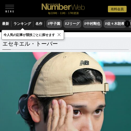
有料会員
毎日6時・11時・17時更新
最新
ランキング
名作
#甲子園
#Jリーグ
#中村剛也
#佐々木朗希
〉
×
今人気の記事が競技ごとに探せます
エセキエル・トーバー
関連記事
エセキエル・トーバー