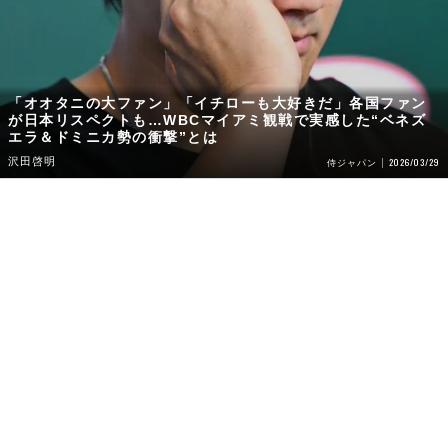
「オオタニの大ファン」「イチローも大好きだ」各国ファン
が日本リスペクトも…WBCマイアミ観戦で実感した“ベネズ
エラ＆ドミニカ勢の衝撃”とは
沢田啓明
2026/03/29
侍ジャパン