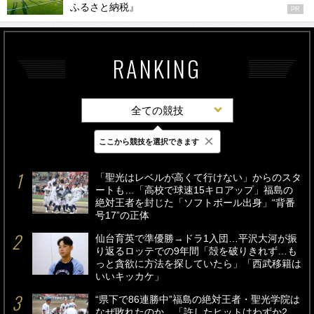
ふるさと納税』
PR
RANKING
全ての競技
×
ここから競技を選択できます
最新
24時間
週間
「聖光はレベルが高くて行けない」からのスタ
ートも…「高校で球速15キロアップ」福島の
絶対王者を封じた「ソフトボール出身」“背番
号17”の正体
仙台育英で準優勝→ドラ1入団…平沢大河が振
り返るロッテでの9年間「殻を破りきれず…も
っと貪欲に方法を探していたら」「西武移籍は
いいキッカケ」
“県下で86連勝中”福島の絶対王者・聖光学院は
なぜ敗れたのか…「許したヒットはわずか2