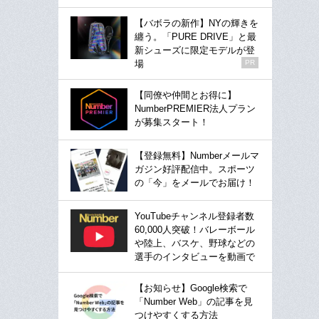
【バボラの新作】NYの輝きを
纏う。「PURE DRIVE」と最
新シューズに限定モデルが登
場
PR
【同僚や仲間とお得に】
NumberPREMIER法人プラン
が募集スタート！
【登録無料】Numberメールマ
ガジン好評配信中。スポーツ
の「今」をメールでお届け！
YouTubeチャンネル登録者数
60,000人突破！バレーボール
や陸上、バスケ、野球などの
選手のインタビューを動画で
【お知らせ】Google検索で
「Number Web」の記事を見
つけやすくする方法