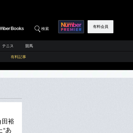
有料会員
検索
テニス
競馬
有料記事
角田裕
“あ