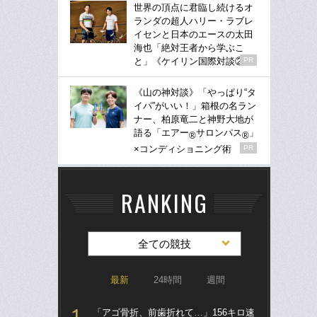
世界の頂点に君臨し続けるオ
ランダの超人ハリー・ラブレ
イセンと日本のエースの太田
海也「絶対王者から学ぶこ
と」《ケイリン国際対談②》
PR
《山の神対談》「やっぱり“タ
イパ”がいい！」箱根の名ラン
ナー、柏原竜二と神野大地が
語る「エアー
サロンパス
」
®
®
×コンディショニング術
PR
RANKING
全ての競技
最新
24時間
週間
「アゴ骨折、前歯折れて…」156キロ速
「ア