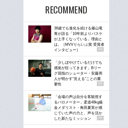
RECOMMEND
38歳でも進化を続ける篠山竜
青が語る「10年前よりバスケ
が上手くなっている」理由と
は。［MVVりらいぶ賞 受賞者
インタビュー］
PR
「少しぼやけているだけでも
感覚が狂ってきます」Bリー
グ屈指のシューター・安藤周
人が明かす“見える”ことの重
要性
PR
「会場の声は自分を客観視す
るバロメーター」柔道48kg級
金メダリスト・角田夏実が感
じていた声の力と、声を活か
した新たなミッション
PR