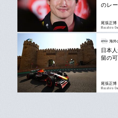
のレー
尾張正博
Masahiro Ow
海外
日本人
留の可
尾張正博
Masahiro Ow