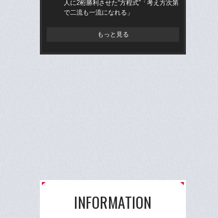
人に2桁勝利させた“方程式”「考え方次第
に
で二流も一流になれる」
「
もっと見る
INFORMATION