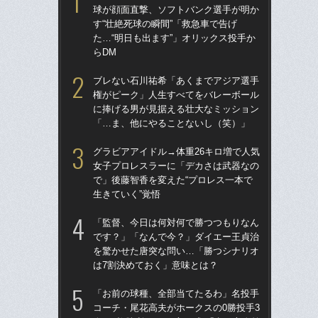
球が顔面直撃、ソフトバンク選手が明か
球
す“壮絶死球の瞬間”「救急車で告げ
す“
た…“明日も出ます”」オリックス投手か
た…
らDM
らD
ブレない石川祐希「あくまでアジア選手
「
権がピーク」人生すべてをバレーボール
で
に捧げる男が見据える壮大なミッション
を
「…ま、他にやることないし（笑）」
は
グラビアアイドル→体重26キロ増で人気
「
女子プロレスラーに「デカさは武器なの
コー
で」後藤智香を変えた“プロレス一本で
人に
生きていく”覚悟
で
「監督、今日は何対何で勝つつもりなん
祖父
です？」「なんで今？」ダイエー王貞治
北
を驚かせた唐突な問い…「勝つシナリオ
へ？
は7割決めておく」意味とは？
ブレ
「お前の球種、全部当てたるわ」名投手
ブ
コーチ・尾花高夫がホークスの0勝投手3
権