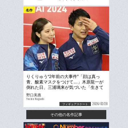
名作
りくりゅう“2年前の大事件”「顔は真っ
青、酸素マスクをつけて…」木原龍一が
倒れた日、三浦璃来が気づいた「生きて
いてくれて、ありがとう」
野口美惠
Yoshie Noguchi
2026/02/28
フィギュアスケート
その他の名作記事