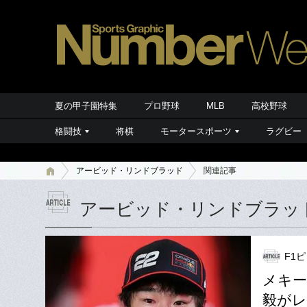
夏の甲子園特集
プロ野球
MLB
高校野球
格闘技
将棋
モータースポーツ
ラグビー
アービッド・リンドブラッド
関連記事
アービッド・リンドブラッ
F1
メキー
毅がレ