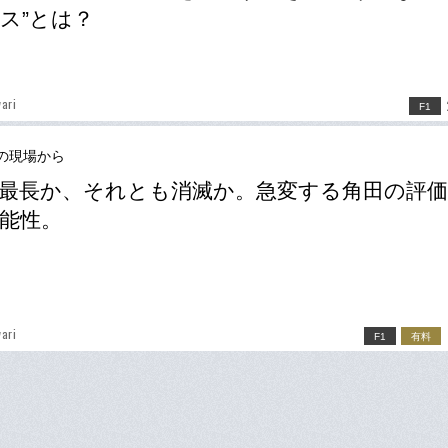
ス”とは？
ari
F1
の現場から
最長か、それとも消滅か。急変する角田の評
能性。
ari
F1
有料