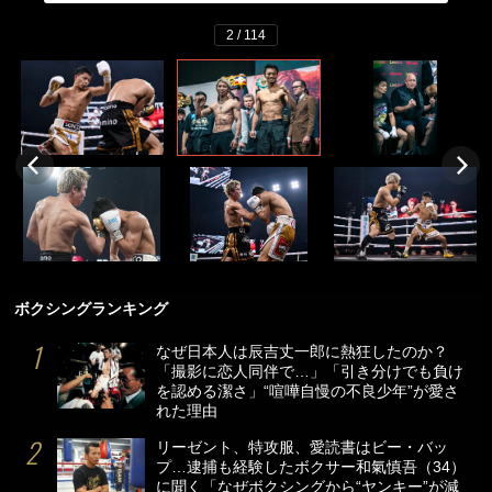
2 / 114
ボクシングランキング
なぜ日本人は辰吉丈一郎に熱狂したのか？
「撮影に恋人同伴で…」「引き分けでも負け
を認める潔さ」“喧嘩自慢の不良少年”が愛さ
れた理由
リーゼント、特攻服、愛読書はビー・バッ
プ…逮捕も経験したボクサー和氣慎吾（34）
に聞く「なぜボクシングから“ヤンキー”が減