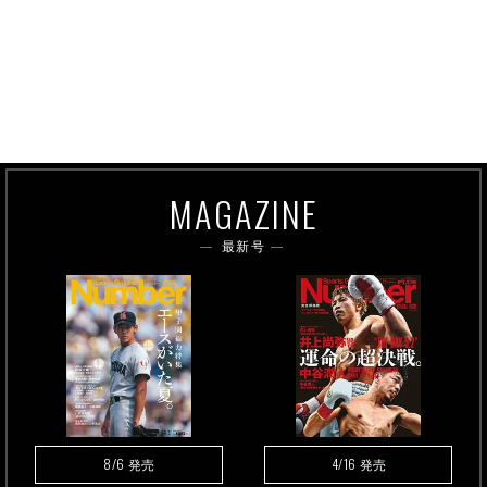
MAGAZINE
最新号
8/6
4/16
発売
発売