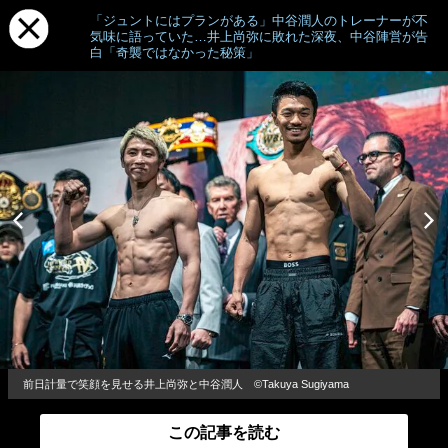
「ジュントにはプランがある」中谷潤人のトレーナーが不
気味に語っていた…井上尚弥に敗れた深夜、中谷陣営が告
白「奇襲ではなかった秘策」
前日計量で笑顔を見せる井上尚弥と中谷潤人 ©Takuya Sugiyama
この記事を読む