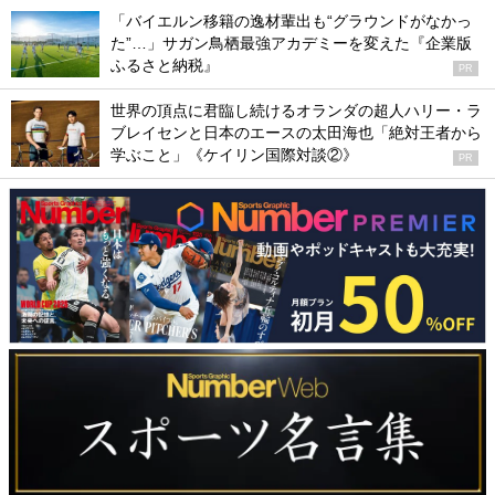
「バイエルン移籍の逸材輩出も“グラウンドがなかっ
た”…」サガン鳥栖最強アカデミーを変えた『企業版
ふるさと納税』
PR
世界の頂点に君臨し続けるオランダの超人ハリー・ラ
ブレイセンと日本のエースの太田海也「絶対王者から
学ぶこと」《ケイリン国際対談②》
PR