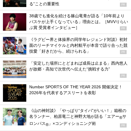
る”ことの重要性
PR
38歳でも進化を続ける篠山竜青が語る「10年前より
バスケが上手くなっている」理由とは。［MVVりらい
ぶ賞 受賞者インタビュー］
PR
《ラグビー界と体操界の同学年レジェンド対談》初対
面のリーチマイケルと内村航平が本音で語り合った競
技愛「好きだから、続けられる」
PR
「安定した場所にとどまれば成長は止まる」西内悠人
が故郷・高知で次世代へ伝えた“挑戦する力”
PR
Number SPORTS OF THE YEAR 2026 開催決定！
2026年を代表するアスリートを表彰
《山の神対談》「やっぱり“タイパ”がいい！」箱根の
名ランナー、柏原竜二と神野大地が語る「エアー
サ
®
ロンパス
」×コンディショニング術
®
PR