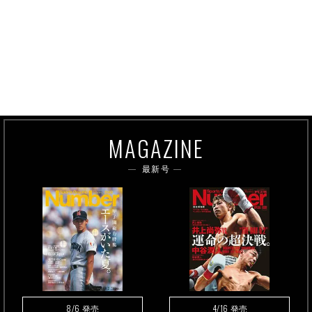
MAGAZINE
最新号
8/6
4/16
発売
発売