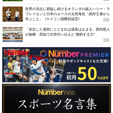
世界の頂点に君臨し続けるオランダの超人ハリー・ラ
ブレイセンと日本のエースの太田海也「絶対王者から
学ぶこと」《ケイリン国際対談②》
PR
「安定した場所にとどまれば成長は止まる」西内悠人
が故郷・高知で次世代へ伝えた“挑戦する力”
PR