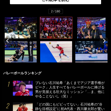
2 / 180
バレーボールランキング
ブレない石川祐希「あくまでアジア選手権が
ピーク」人生すべてをバレーボールに捧げる
男が見据える壮大なミッション「…ま、他に
やることないし（笑）」
「どの国にもビビってない」石川祐希の“冷
静な目標設定”に初A代表・西川馨太郎が驚い