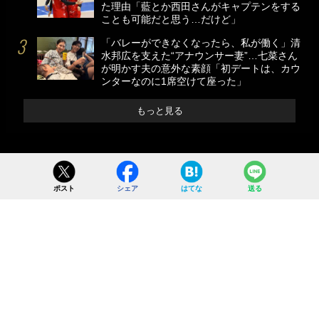
た理由「藍とか西田さんがキャプテンをする
ことも可能だと思う…だけど」
「バレーができなくなったら、私が働く」清
水邦広を支えた“アナウンサー妻”…七菜さん
が明かす夫の意外な素顔「初デートは、カウ
ンターなのに1席空けて座った」
もっと見る
ポスト
シェア
はてな
送る