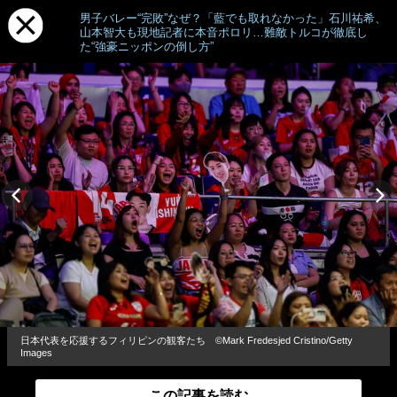
男子バレー“完敗”なぜ？「藍でも取れなかった」石川祐希、
山本智大も現地記者に本音ポロリ…難敵トルコが徹底し
た“強豪ニッポンの倒し方”
日本代表を応援するフィリピンの観客たち ©︎Mark Fredesjed Cristino/Getty
Images
この記事を読む