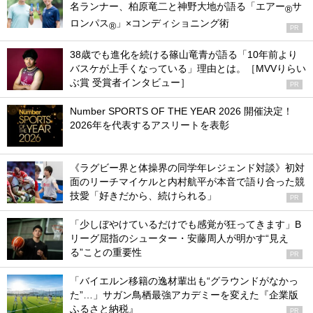
名ランナー、柏原竜二と神野大地が語る「エアー
サ
®
ロンパス
」×コンディショニング術
®
PR
38歳でも進化を続ける篠山竜青が語る「10年前より
バスケが上手くなっている」理由とは。［MVVりらい
ぶ賞 受賞者インタビュー］
PR
Number SPORTS OF THE YEAR 2026 開催決定！
2026年を代表するアスリートを表彰
《ラグビー界と体操界の同学年レジェンド対談》初対
面のリーチマイケルと内村航平が本音で語り合った競
技愛「好きだから、続けられる」
PR
「少しぼやけているだけでも感覚が狂ってきます」B
リーグ屈指のシューター・安藤周人が明かす“見え
る”ことの重要性
PR
「バイエルン移籍の逸材輩出も“グラウンドがなかっ
た”…」サガン鳥栖最強アカデミーを変えた『企業版
ふるさと納税』
PR