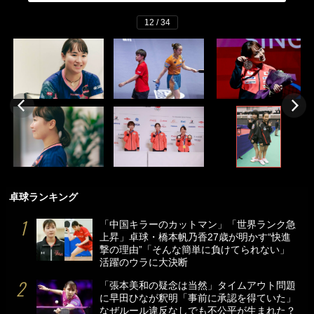
12 / 34
卓球ランキング
「中国キラーのカットマン」「世界ランク急
上昇」卓球・橋本帆乃香27歳が明かす“快進
撃の理由”「そんな簡単に負けてられない」
活躍のウラに大決断
「張本美和の疑念は当然」タイムアウト問題
に早田ひなが釈明「事前に承認を得ていた」
なぜルール違反なしでも不公平が生まれた？