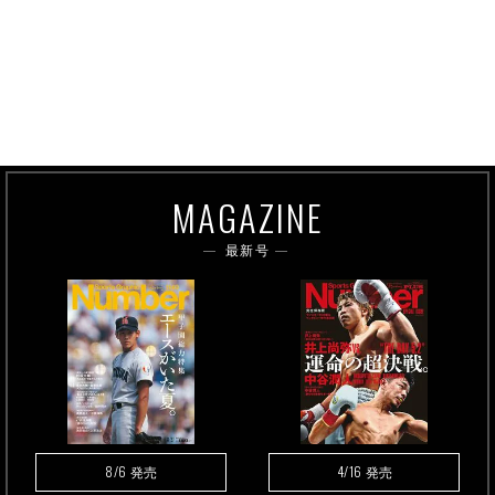
MAGAZINE
最新号
8/6
4/16
発売
発売