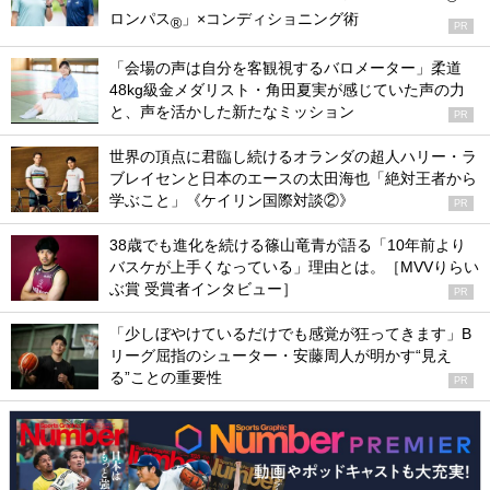
ロンパス
」×コンディショニング術
®
PR
「会場の声は自分を客観視するバロメーター」柔道
48kg級金メダリスト・角田夏実が感じていた声の力
と、声を活かした新たなミッション
PR
世界の頂点に君臨し続けるオランダの超人ハリー・ラ
ブレイセンと日本のエースの太田海也「絶対王者から
学ぶこと」《ケイリン国際対談②》
PR
38歳でも進化を続ける篠山竜青が語る「10年前より
バスケが上手くなっている」理由とは。［MVVりらい
ぶ賞 受賞者インタビュー］
PR
「少しぼやけているだけでも感覚が狂ってきます」B
リーグ屈指のシューター・安藤周人が明かす“見え
る”ことの重要性
PR