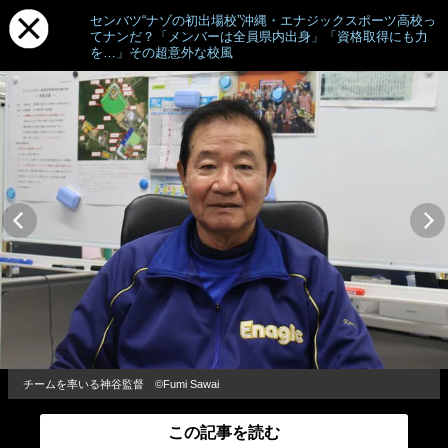
センバツ“ナゾの初出場校”沖縄・エナジックスポーツ高校っ
てナンだ？「メンバーは全員県内出身」「資格取得にも力
を…」その超意外な校風
チームを率いる神谷監督 ©Fumi Sawai
この記事を読む