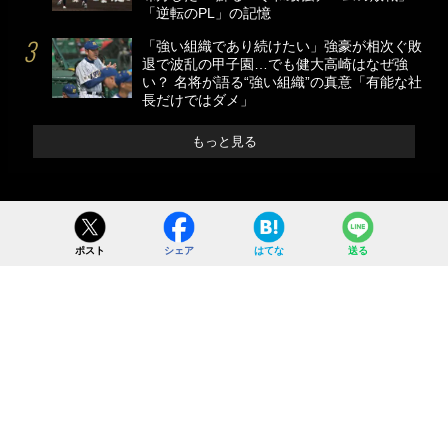
「逆転のPL」の記憶
「強い組織であり続けたい」強豪が相次ぐ敗
退で波乱の甲子園…でも健大高崎はなぜ強
い？ 名将が語る“強い組織”の真意「有能な社
長だけではダメ」
もっと見る
ポスト
シェア
はてな
送る