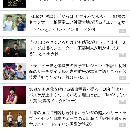
《山の神対談》「やっぱり“タイパ”がいい！」箱根の
名ランナー、柏原竜二と神野大地が語る「エアー
サ
®
ロンパス
」×コンディショニング術
®
PR
「少しぼやけているだけでも感覚が狂ってきます」B
リーグ屈指のシューター・安藤周人が明かす“見え
る”ことの重要性
PR
《ラグビー界と体操界の同学年レジェンド対談》初対
面のリーチマイケルと内村航平が本音で語り合った競
技愛「好きだから、続けられる」
PR
38歳でも進化を続ける篠山竜青が語る「10年前より
バスケが上手くなっている」理由とは。［MVVりらい
ぶ賞 受賞者インタビュー］
PR
世界の頂点に君臨し続けるオランダの超人ハリー・ラ
ブレイセンと日本のエースの太田海也「絶対王者から
学ぶこと」《ケイリン国際対談②》
PR