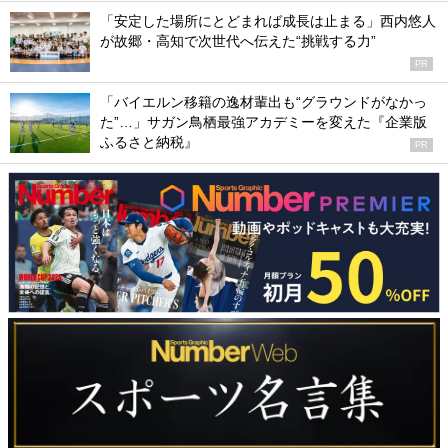
「安定した場所にとどまれば成長は止まる」西内悠人
が故郷・高知で次世代へ伝えた“挑戦する力”
PR
「バイエルン移籍の逸材輩出も“グラウンドがなかっ
た”…」サガン鳥栖最強アカデミーを変えた『企業版
ふるさと納税』
PR