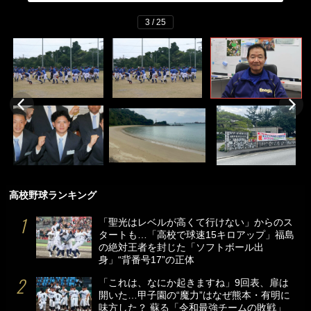
3 / 25
高校野球ランキング
「聖光はレベルが高くて行けない」からのス
タートも…「高校で球速15キロアップ」福島
の絶対王者を封じた「ソフトボール出
身」“背番号17”の正体
「これは、なにか起きますね」9回表、扉は
開いた…甲子園の“魔力”はなぜ熊本・有明に
味方した？ 蘇る「令和最強チームの敗戦」