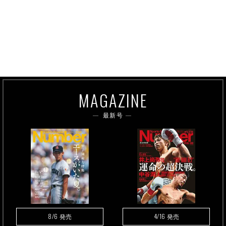
MAGAZINE
最新号
8/6
4/16
発売
発売