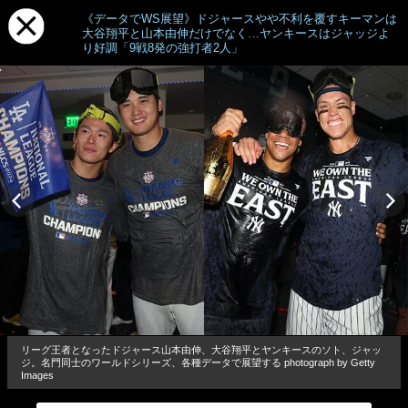
《データでWS展望》ドジャースやや不利を覆すキーマンは
大谷翔平と山本由伸だけでなく…ヤンキースはジャッジよ
り好調「9戦8発の強打者2人」
リーグ王者となったドジャース山本由伸、大谷翔平とヤンキースのソト、ジャッ
ジ。名門同士のワールドシリーズ、各種データで展望する photograph by Getty
Images