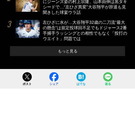
にジーンズ姿の村上宗隆、山本由伸は黒タキ
シードで…“左ひざ異変”大谷翔平が辞退も見
聞きした球宴ウラ話
左ひざに水が…大谷翔平32歳の二刀流“最大
の懸念”は規定投球回不足でもドジャース2番
手捕手ラッシングとの相性でもなく「投打の
ウエイト」問題では
もっと見る
ポスト
シェア
はてな
送る