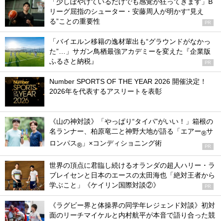
「少しぼやけているだけでも感覚が狂ってきます」B
リーグ屈指のシューター・安藤周人が明かす“見え
る”ことの重要性
PR
「バイエルン移籍の逸材輩出も“グラウンドがなかっ
た”…」サガン鳥栖最強アカデミーを変えた『企業版
ふるさと納税』
PR
Number SPORTS OF THE YEAR 2026 開催決定！
2026年を代表するアスリートを表彰
《山の神対談》「やっぱり“タイパ”がいい！」箱根の
名ランナー、柏原竜二と神野大地が語る「エアー
サ
®
ロンパス
」×コンディショニング術
®
PR
世界の頂点に君臨し続けるオランダの超人ハリー・ラ
ブレイセンと日本のエースの太田海也「絶対王者から
学ぶこと」《ケイリン国際対談②》
PR
《ラグビー界と体操界の同学年レジェンド対談》初対
面のリーチマイケルと内村航平が本音で語り合った競