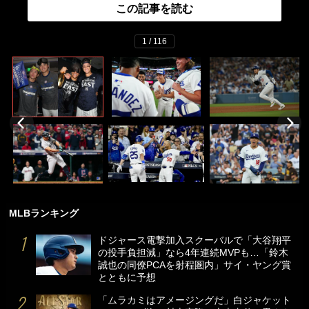
この記事を読む
1 / 116
MLBランキング
ドジャース電撃加入スクーバルで「大谷翔平
の投手負担減」なら4年連続MVPも…「鈴木
誠也の同僚PCAを射程圏内」サイ・ヤング賞
とともに予想
「ムラカミはアメージングだ」白ジャケット