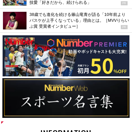
技愛「好きだから、続けられる」
PR
38歳でも進化を続ける篠山竜青が語る「10年前より
バスケが上手くなっている」理由とは。［MVVりらい
ぶ賞 受賞者インタビュー］
PR