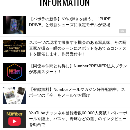
INFORMATION
【バボラの新作】NYの輝きを纏う。「PURE
DRIVE」と最新シューズに限定モデルが登場
PR
スポーツの現場で撮影する機会のある写真家、その写
真家が撮る一瞬のシーンにスポットをあてるコンテス
トを開催します。作品受付中！
【同僚や仲間とお得に】NumberPREMIER法人プラン
が募集スタート！
【登録無料】Numberメールマガジン好評配信中。ス
ポーツの「今」をメールでお届け！
YouTubeチャンネル登録者数60,000人突破！バレーボ
ールや陸上、バスケ、野球などの選手のインタビュー
を動画で