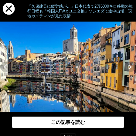
「久保建英に疲労感が…」日本代表で2万6000キロ移動の強
行日程も「韓国人FWとユニ交換」ソシエダで途中出場、現
地カメラマンが見た表情
この記事を読む