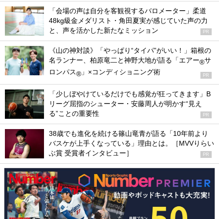
「会場の声は自分を客観視するバロメーター」柔道
48kg級金メダリスト・角田夏実が感じていた声の力
と、声を活かした新たなミッション
PR
《山の神対談》「やっぱり“タイパ”がいい！」箱根の
名ランナー、柏原竜二と神野大地が語る「エアー
サ
®
ロンパス
」×コンディショニング術
®
PR
「少しぼやけているだけでも感覚が狂ってきます」B
リーグ屈指のシューター・安藤周人が明かす“見え
る”ことの重要性
PR
38歳でも進化を続ける篠山竜青が語る「10年前より
バスケが上手くなっている」理由とは。［MVVりらい
ぶ賞 受賞者インタビュー］
PR