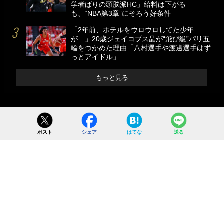
学者ばりの頭脳派HC」給料は下がる
も、“NBA第3章”にそろう好条件
「2年前、ホテルをウロウロしてた少年
が…」20歳ジェイコブス晶が“飛び級”パリ五
輪をつかめた理由「八村選手や渡邊選手はず
っとアイドル」
もっと見る
ポスト
シェア
はてな
送る