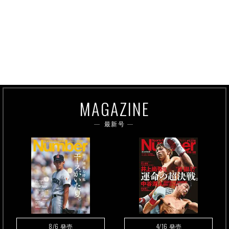
MAGAZINE
最新号
8/6
4/16
発売
発売