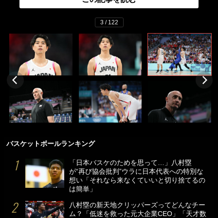
3 / 122
バスケットボールランキング
「日本バスケのためを思って…」八村塁
が“再び協会批判”ウラに日本代表への特別な
想い「それなら来なくていいと切り捨てるの
は簡単」
八村塁の新天地クリッパーズってどんなチー
ム？「低迷を救った元大企業CEO」「天才数