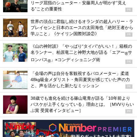
リーグ屈指のシューター・安藤周人が明かす“見え
る”ことの重要性
PR
世界の頂点に君臨し続けるオランダの超人ハリー・ラ
ブレイセンと日本のエースの太田海也「絶対王者から
学ぶこと」《ケイリン国際対談②》
PR
《山の神対談》「やっぱり“タイパ”がいい！」箱根の
名ランナー、柏原竜二と神野大地が語る「エアー
サ
®
ロンパス
」×コンディショニング術
®
PR
「会場の声は自分を客観視するバロメーター」柔道
48kg級金メダリスト・角田夏実が感じていた声の力
と、声を活かした新たなミッション
PR
38歳でも進化を続ける篠山竜青が語る「10年前より
バスケが上手くなっている」理由とは。［MVVりらい
ぶ賞 受賞者インタビュー］
PR