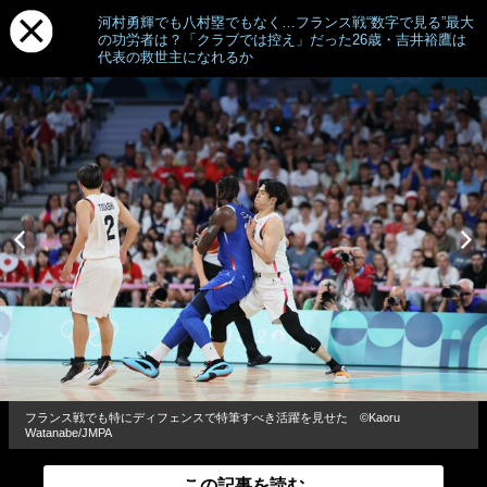
河村勇輝でも八村塁でもなく…フランス戦“数字で見る”最大
の功労者は？「クラブでは控え」だった26歳・吉井裕鷹は
代表の救世主になれるか
フランス戦でも特にディフェンスで特筆すべき活躍を見せた ©︎Kaoru
Watanabe/JMPA
この記事を読む