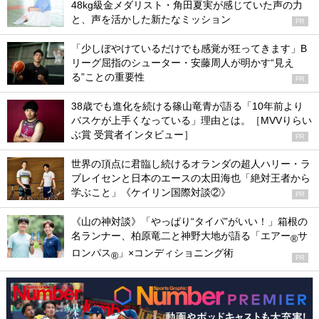
48kg級金メダリスト・角田夏実が感じていた声の力
と、声を活かした新たなミッション
PR
「少しぼやけているだけでも感覚が狂ってきます」B
リーグ屈指のシューター・安藤周人が明かす“見え
る”ことの重要性
PR
38歳でも進化を続ける篠山竜青が語る「10年前より
バスケが上手くなっている」理由とは。［MVVりらい
ぶ賞 受賞者インタビュー］
PR
世界の頂点に君臨し続けるオランダの超人ハリー・ラ
ブレイセンと日本のエースの太田海也「絶対王者から
学ぶこと」《ケイリン国際対談②》
PR
《山の神対談》「やっぱり“タイパ”がいい！」箱根の
名ランナー、柏原竜二と神野大地が語る「エアー
サ
®
ロンパス
」×コンディショニング術
®
PR