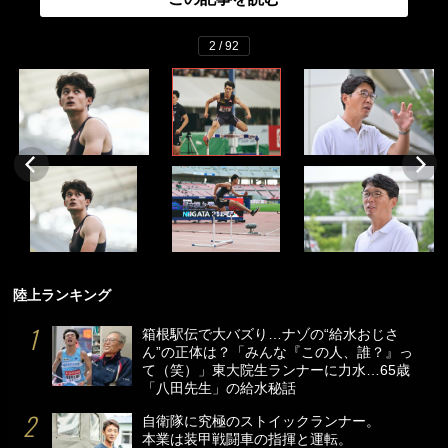
2 / 92
陸上ランキング
箱根駅伝で大バズり…ナゾの“給水おじさ
ん”の正体は？「みんな『この人、誰？』っ
て（笑）」東大院生ランナーに力水…65歳
「八田先生」の給水秘話
自衛隊に究極のストイックランナー。
本業は装甲戦闘車の指揮と運転。