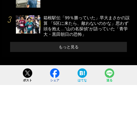
箱根駅伝「99％勝っていた」早大まさかの誤
算 「5区に来たら、敵わないのかな」思わず
頭を抱え…“山の名探偵”が語っていた「青学
大・黒田朝日の恐怖」
もっと見る
ポスト
シェア
はてな
送る