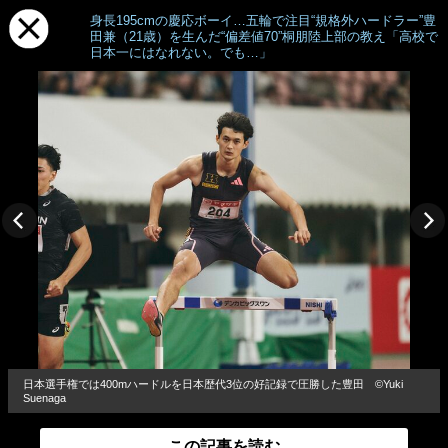
身長195cmの慶応ボーイ…五輪で注目“規格外ハードラー”豊
田兼（21歳）を生んだ“偏差値70”桐朋陸上部の教え「高校で
日本一にはなれない。でも…」
日本選手権では400mハードルを日本歴代3位の好記録で圧勝した豊田 ©Yuki
Suenaga
この記事を読む