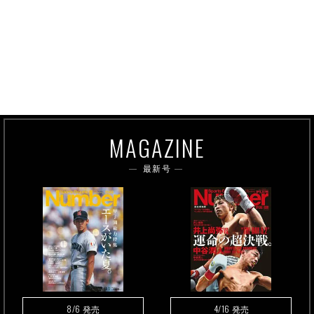
MAGAZINE
最新号
8/6
4/16
発売
発売