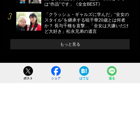
は“作品”です」《全女BEST》
「クラッシュ・ギャルズに学んだ」“全女の
スタイル”を継承する暁千華20歳とは何者
か？ 長与千種を直撃…「全女は大嫌いだけ
ど大好き」松永兄弟の遺言
もっと見る
ポスト
シェア
はてな
送る