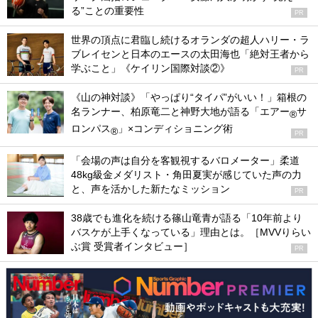
る”ことの重要性
PR
世界の頂点に君臨し続けるオランダの超人ハリー・ラ
ブレイセンと日本のエースの太田海也「絶対王者から
学ぶこと」《ケイリン国際対談②》
PR
《山の神対談》「やっぱり“タイパ”がいい！」箱根の
名ランナー、柏原竜二と神野大地が語る「エアー
サ
®
ロンパス
」×コンディショニング術
®
PR
「会場の声は自分を客観視するバロメーター」柔道
48kg級金メダリスト・角田夏実が感じていた声の力
と、声を活かした新たなミッション
PR
38歳でも進化を続ける篠山竜青が語る「10年前より
バスケが上手くなっている」理由とは。［MVVりらい
ぶ賞 受賞者インタビュー］
PR