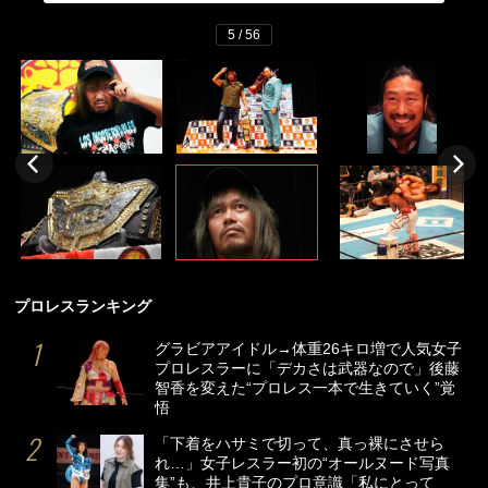
5 / 56
プロレスランキング
グラビアアイドル→体重26キロ増で人気女子
プロレスラーに「デカさは武器なので」後藤
智香を変えた“プロレス一本で生きていく”覚
悟
「下着をハサミで切って、真っ裸にさせら
れ…」女子レスラー初の“オールヌード写真
集”も、井上貴子のプロ意識「私にとって