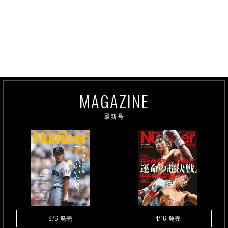
MAGAZINE
最新号
8/6
4/16
発売
発売