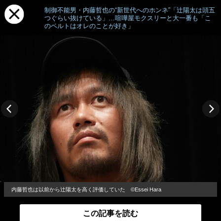
制御不能男・内藤哲也の“新世代へのホンネ”「辻陽太は頭五
つぐらい抜けている」…喧嘩屋モクスリーと大一番も「こ
のベルトはオレのことが好き」
内藤哲也は以前から辻陽太を高く評価していた ©Essei Hara
この記事を読む