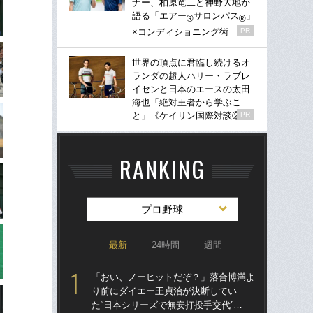
ナー、柏原竜二と神野大地が
語る「エアー
サロンパス
」
®
®
×コンディショニング術
PR
世界の頂点に君臨し続けるオ
ランダの超人ハリー・ラブレ
イセンと日本のエースの太田
海也「絶対王者から学ぶこ
と」《ケイリン国際対談②》
PR
RANKING
プロ野球
最新
24時間
週間
「おい、ノーヒットだぞ？」落合博満よ
「
り前にダイエー王貞治が決断してい
り
た“日本シリーズで無安打投手交代”…
た“