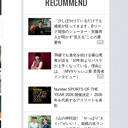
RECOMMEND
「少しぼやけているだけでも
感覚が狂ってきます」Bリー
グ屈指のシューター・安藤周
人が明かす“見える”ことの重
要性
PR
38歳でも進化を続ける篠山竜
青が語る「10年前よりバスケ
が上手くなっている」理由と
は。［MVVりらいぶ賞 受賞者
インタビュー］
PR
Number SPORTS OF THE
YEAR 2026 開催決定！ 2026
年を代表するアスリートを表
彰
《山の神対談》「やっぱり“タ
イパ”がいい！」箱根の名ラン