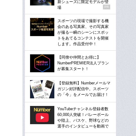
新シューズに限定モデルが登
場
PR
スポーツの現場で撮影する機
会のある写真家、その写真家
が撮る一瞬のシーンにスポッ
トをあてるコンテストを開催
します。作品受付中！
【同僚や仲間とお得に】
NumberPREMIER法人プラン
が募集スタート！
【登録無料】Numberメールマ
ガジン好評配信中。スポーツ
の「今」をメールでお届け！
YouTubeチャンネル登録者数
60,000人突破！バレーボール
や陸上、バスケ、野球などの
選手のインタビューを動画で