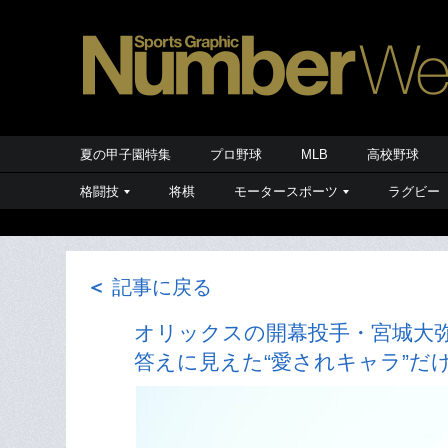
夏の甲子園特集
プロ野球
MLB
高校野球
格闘技
将棋
モータースポーツ
ラグビー
＜
記事に戻る
オリックスの開幕投手・宮城大
答えに見えた“愛されキャラ”だ