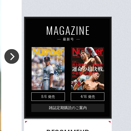
MAGAZINE
最新号
8/6
4/16
発売
発売
雑誌定期購読のご案内