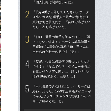
「個人記録は関係ないんだ」
「
「僕を4番から外してください」ホーク
「
ス小久保裕紀“選手人生最大の危機”に王
終わ
貞治は何と答えたか…「あれで逃げてい
つか
たら、次も逃げていた」
リ
「お前、監督の椅子を蹴るとは！」「蹴
「
ってないですよ！」ホークス城島健司と
っ
王貞治の“大騒動”の真相「俺、王さんに
王貞
当たられた唯一の男です（笑）」
当
「監督、今日は何対何で勝つつもりなん
「
です？」「なんで今？」ダイエー王貞治
ス小
を驚かせた唐突な問い…「勝つシナリオ
貞
は7割決めておく」意味とは？
た
「もし優勝できなければ、パ・リーグは
「
終わりだった」1999年王貞治ダイエーが
で
つかんだ“ラストチャンス”の意味「もう1
を
リーグ制やろな、と」
は