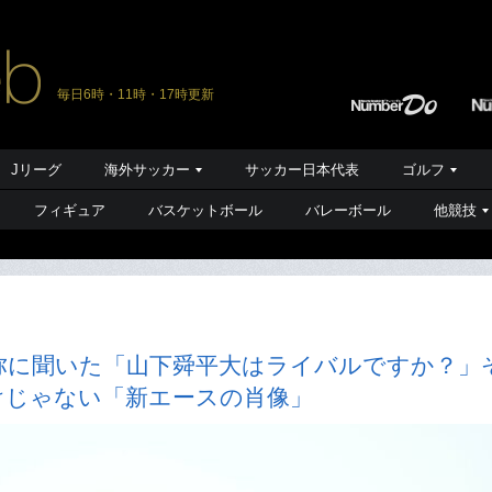
毎日6時・11時・17時更新
Jリーグ
海外サッカー
サッカー日本代表
ゴルフ
フィギュア
バスケットボール
バレーボール
他競技
弥に聞いた「山下舜平大はライバルですか？」
けじゃない「新エースの肖像」