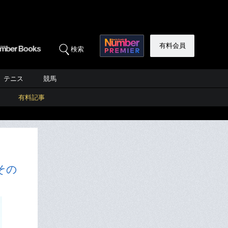
有料会員
検索
テニス
競馬
有料記事
その