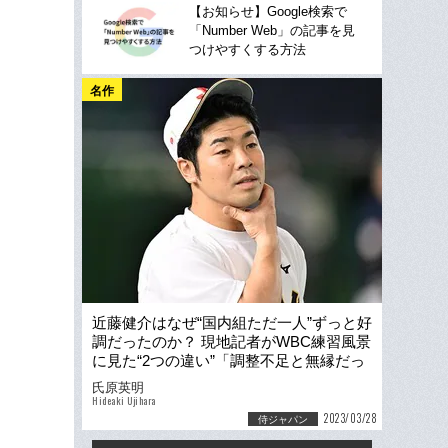
【お知らせ】Google検索で
「Number Web」の記事を見
つけやすくする方法
名作
近藤健介はなぜ“国内組ただ一人”ずっと好
調だったのか？ 現地記者がWBC練習風景
に見た“2つの違い”「調整不足と無縁だっ
た」
氏原英明
Hideaki Ujihara
2023/03/28
侍ジャパン