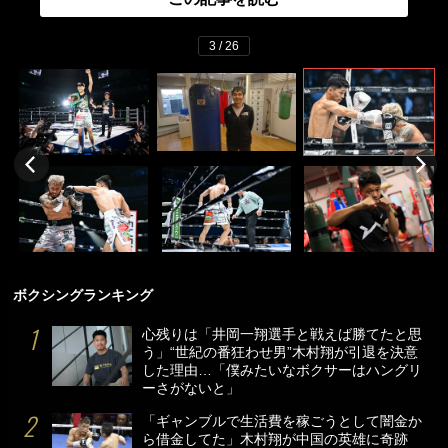
3 / 26
ボクシングランキング
心残りは「井岡一翔選手と戦えば勝てたと思
う」“世紀の番狂わせ男”木村翔が引退を決意
した理由…「僕みたいなボクサーはハングリ
ーさがないと」
「ギャンブルで生活費を稼ごうとして闇金か
ら借金してた」木村翔が中国の英雄に奇跡