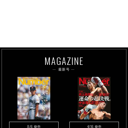
MAGAZINE
最新号
8/6
4/16
発売
発売