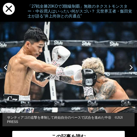
「27戦全勝20KOで3階級制覇」無敗のネクストモンスタ
ー・中谷潤人はいったい何がスゴい？ 元世界王者・飯田覚
士が語る“井上尚弥との共通点”
サンティアゴの追撃を牽制して終始自分のペースで試合を進めた中谷 ©︎JIJI
PRESS
この記事を読む