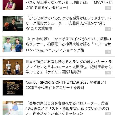
バスケが上手くなっている」理由とは。［MVVりらい
ぶ賞 受賞者インタビュー］
PR
「少しぼやけているだけでも感覚が狂ってきます」B
リーグ屈指のシューター・安藤周人が明かす“見え
る”ことの重要性
PR
《山の神対談》「やっぱり“タイパ”がいい！」箱根の
名ランナー、柏原竜二と神野大地が語る「エアー
サ
®
ロンパス
」×コンディショニング術
®
PR
世界の頂点に君臨し続けるオランダの超人ハリー・ラ
ブレイセンと日本のエースの太田海也「絶対王者から
学ぶこと」《ケイリン国際対談②》
PR
Number SPORTS OF THE YEAR 2026 開催決定！
2026年を代表するアスリートを表彰
「会場の声は自分を客観視するバロメーター」柔道
48kg級金メダリスト・角田夏実が感じていた声の力
と、声を活かした新たなミッション
PR