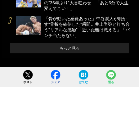
の“36年ぶり”大番狂わせ…「あと6分で人生
変えてこい！」
「骨が動いた感覚あった」中谷潤人が明か
す“骨折を確信した”瞬間…井上尚弥と打ち合
う“リアルな感触”「近い距離は戦える」「パ
ンチ当たらない」
もっと見る
ポスト
シェア
はてな
送る