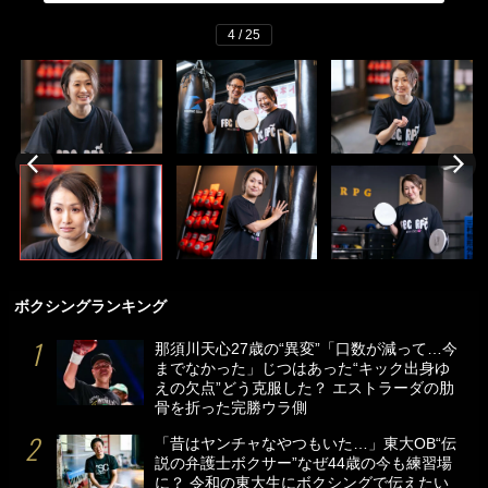
4 / 25
ボクシングランキング
那須川天心27歳の“異変”「口数が減って…今
までなかった」じつはあった“キック出身ゆ
えの欠点”どう克服した？ エストラーダの肋
骨を折った完勝ウラ側
「昔はヤンチャなやつもいた…」東大OB“伝
説の弁護士ボクサー”なぜ44歳の今も練習場
に？ 令和の東大生にボクシングで伝えたい