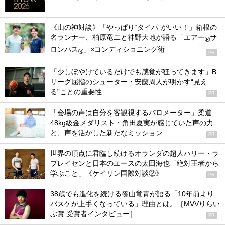
《山の神対談》「やっぱり“タイパ”がいい！」箱根の
名ランナー、柏原竜二と神野大地が語る「エアー
サ
®
ロンパス
」×コンディショニング術
®
PR
「少しぼやけているだけでも感覚が狂ってきます」B
リーグ屈指のシューター・安藤周人が明かす“見え
る”ことの重要性
PR
「会場の声は自分を客観視するバロメーター」柔道
48kg級金メダリスト・角田夏実が感じていた声の力
と、声を活かした新たなミッション
PR
世界の頂点に君臨し続けるオランダの超人ハリー・ラ
ブレイセンと日本のエースの太田海也「絶対王者から
学ぶこと」《ケイリン国際対談②》
PR
38歳でも進化を続ける篠山竜青が語る「10年前より
バスケが上手くなっている」理由とは。［MVVりらい
ぶ賞 受賞者インタビュー］
PR