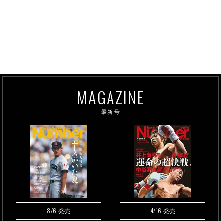
MAGAZINE
最新号
8/6
4/16
発売
発売