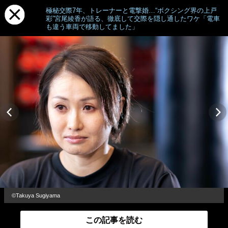
極秘交際7年、トレーナーと電撃婚…“ボクシング界の上戸
彩”宮尾綾香が語る、徹底して交際を隠し通したワケ「電車
も違う車両で移動してました」
©Takuya Sugiyama
この記事を読む