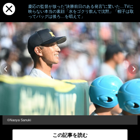
慶応の監督が放った“決勝前日のある発言”に驚いた…TVに
映らない本当の素顔「水をゴクリ飲んで沈黙」「帽子は取
ってバッグは後ろ…を唱えて」
©Naoya Sanuki
この記事を読む