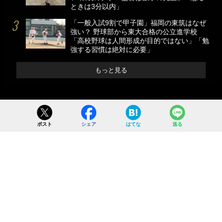
ときは3分以内」
「一般入試9割で甲子園」福岡の東筑はなぜ
強い？ 野球部から東大合格の公立進学校
「高校野球は人間形成が目的ではない」「勉
強する習慣は絶対に必要」
もっと見る
ポスト
シェア
はてな
送る