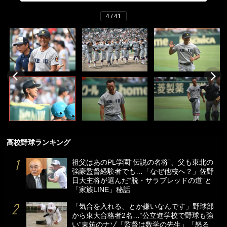
4 / 41
高校野球ランキング
祖父はあのPL学園“伝説の名将”、父も東北の
強豪監督経験者でも…「なぜ他校へ？」佐野
日大主将が選んだ“脱・サラブレッドの道”と
「家族LINE」秘話
「気合を入れる、とか嫌いなんです」野球部
から東大合格者2名…“公立進学校で野球も強
い”東筑のナゾ「監督は数学の先生」「怒る