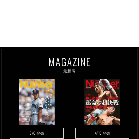
MAGAZINE
最新号
8/6
4/16
発売
発売