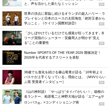
と、声を活かした新たなミッション
PR
世界の頂点に君臨し続けるオランダの超人ハリー・ラ
ブレイセンと日本のエースの太田海也「絶対王者から
学ぶこと」《ケイリン国際対談②》
PR
「少しぼやけているだけでも感覚が狂ってきます」B
リーグ屈指のシューター・安藤周人が明かす“見え
る”ことの重要性
PR
Number SPORTS OF THE YEAR 2026 開催決定！
2026年を代表するアスリートを表彰
38歳でも進化を続ける篠山竜青が語る「10年前より
バスケが上手くなっている」理由とは。［MVVりらい
ぶ賞 受賞者インタビュー］
PR
《山の神対談》「やっぱり“タイパ”がいい！」箱根の
名ランナー、柏原竜二と神野大地が語る「エアー
サ
®
ロンパス
」×コンディショニング術
®
PR