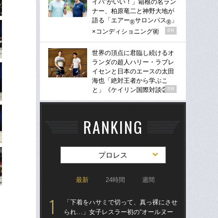
イパ”がいい！」箱根の名ラン
ナー、柏原竜二と神野大地が
語る「エアー
サロンパス
」
®
®
×コンディショニング術
PR
世界の頂点に君臨し続けるオ
ランダの超人ハリー・ラブレ
イセンと日本のエースの太田
海也「絶対王者から学ぶこ
と」《ケイリン国際対談②》
PR
RANKING
プロレス
最新
24時間
週間
「下着をハサミで切って、真っ裸にさせ
「ク
られ…」女子レスラー初の“オールヌー
女の