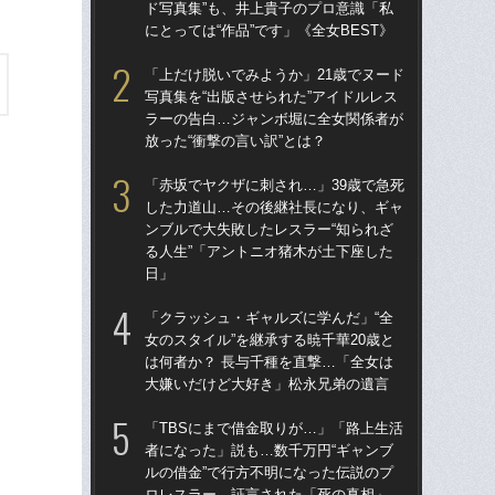
ド写真集”も、井上貴子のプロ意識「私
は何
にとっては“作品”です」《全女BEST》
大
「上だけ脱いでみようか」21歳でヌード
「
写真集を“出版させられた”アイドルレス
い」
ラーの告白…ジャンボ堀に全女関係者が
子プ
放った“衝撃の言い訳”とは？
ーク
「赤坂でヤクザに刺され…」39歳で急死
「
した力道山…その後継社長になり、ギャ
られ
ンブルで大失敗したレスラー“知られざ
ド写
る人生”「アントニオ猪木が土下座した
にと
日」
「上
「クラッシュ・ギャルズに学んだ」“全
写真
女のスタイル”を継承する暁千華20歳と
ラ
は何者か？ 長与千種を直撃…「全女は
放っ
大嫌いだけど大好き」松永兄弟の遺言
「
「TBSにまで借金取りが…」「路上生活
は…
者になった」説も…数千万円“ギャンブ
売
ルの借金”で行方不明になった伝説のプ
が“
ロレスラー、証言された「死の真相」