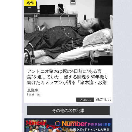
名作
アントニオ猪木は死の4日前に“ある言
葉”を遺していた…燃える闘魂を50年撮り
続けたカメラマンが語る「猪木流・お別
れ会」の夜
原悦生
Essei Hara
2022/10/05
プロレス
その他の名作記事