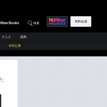
有料会員
検索
テニス
競馬
有料記事
た