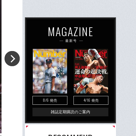
MAGAZINE
最新号
8/6
4/16
発売
発売
雑誌定期購読のご案内