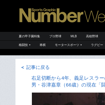
夏の甲子園特集
プロ野球
MLB
高校野球
格闘技
将棋
モータースポーツ
ラグビー
＜
記事に戻る
右足切断から4年、義足レスラー
男・谷津嘉章（66歳）の現在「