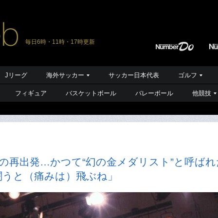
毎日6時・11時・17時更新
Jリーグ
海外サッカー
サッカー日本代表
ゴルフ
フィギュア
バスケットボール
バレーボール
他競技
の再出発…かつて“幻の金メダリスト”と呼ばれ
闘うと（痛みは）飛ぶね」