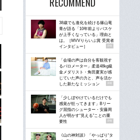
RECOMMEND
38歳でも進化を続ける篠山竜
青が語る「10年前よりバスケ
が上手くなっている」理由と
は。［MVVりらいぶ賞 受賞者
インタビュー］
PR
「会場の声は自分を客観視す
るバロメーター」柔道48kg級
金メダリスト・角田夏実が感
じていた声の力と、声を活か
した新たなミッション
PR
「少しぼやけているだけでも
感覚が狂ってきます」Bリー
グ屈指のシューター・安藤周
人が明かす“見える”ことの重
要性
PR
《山の神対談》「やっぱり“タ