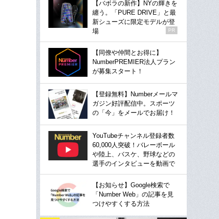
【バボラの新作】NYの輝きを
纏う。「PURE DRIVE」と最
新シューズに限定モデルが登
場
PR
【同僚や仲間とお得に】
NumberPREMIER法人プラン
が募集スタート！
【登録無料】Numberメールマ
ガジン好評配信中。スポーツ
の「今」をメールでお届け！
YouTubeチャンネル登録者数
60,000人突破！バレーボール
や陸上、バスケ、野球などの
選手のインタビューを動画で
【お知らせ】Google検索で
「Number Web」の記事を見
つけやすくする方法