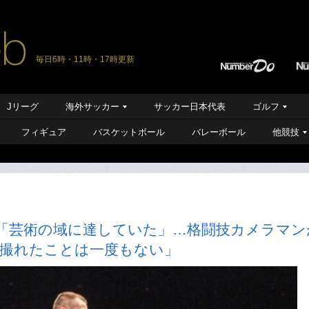
毎日6時・11時・17時更新
Jリーグ
海外サッカー
サッカー日本代表
ゴルフ
フィギュア
バスケットボール
バレーボール
他競技
「芸術の域に達していた」…格闘技カメラマン
に撮れたことは一度もない」