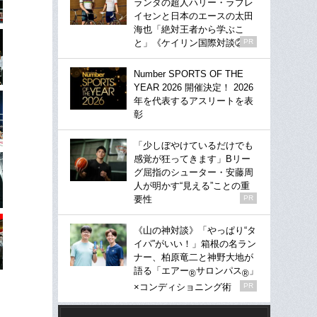
ランダの超人ハリー・ラブレ
イセンと日本のエースの太田
海也「絶対王者から学ぶこ
と」《ケイリン国際対談②》
PR
Number SPORTS OF THE
YEAR 2026 開催決定！ 2026
年を代表するアスリートを表
彰
「少しぼやけているだけでも
感覚が狂ってきます」Bリー
グ屈指のシューター・安藤周
人が明かす“見える”ことの重
要性
PR
《山の神対談》「やっぱり“タ
イパ”がいい！」箱根の名ラン
ナー、柏原竜二と神野大地が
語る「エアー
サロンパス
」
®
®
×コンディショニング術
PR