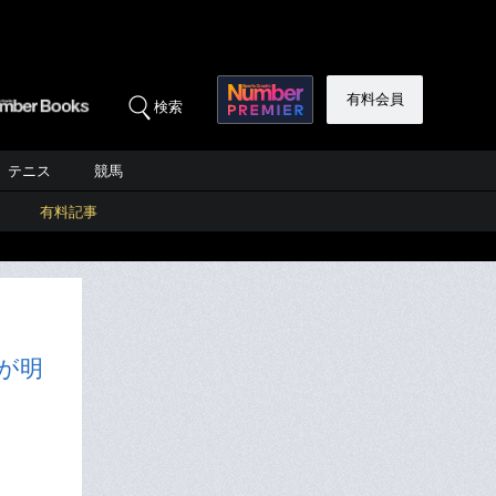
有料会員
検索
テニス
競馬
有料記事
が明