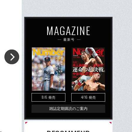
MAGAZINE
最新号
8/6
4/16
発売
発売
雑誌定期購読のご案内