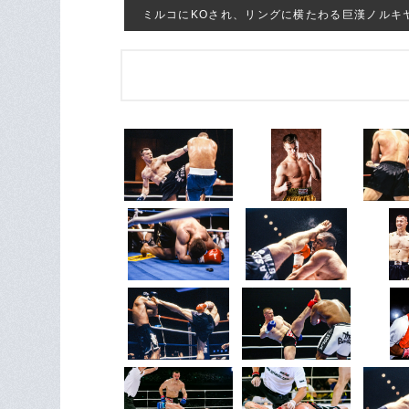
ミルコにKOされ、リングに横たわる巨漢ノルキヤ ©