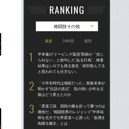
RANKING
格闘技その他
最新
24時間
週間
平本蓮の“ドーピング疑惑”医師が「信じ
「
られない」と絶句した“ある行為”…検査
ラァ
結果はシロでも残る疑念「絶対飲んでる
グ合
と思われても仕方ない」
はヤ
「小学生時代は地獄だった」朝倉未来が
佐
明かす“伝説の原点” 気の弱い少年を父
ろ」
親はどう変えたのか
パ
ッ」
「柔道三段、四段の腕を折って勝つのは
痛快だ」“格闘技界のレジェンド”中井祐
殴る
樹を北大で七帝柔道へと誘った「血湧き
ン・
肉躍る檄文」とは
が