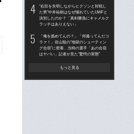
《
“右目を失明しながらヒクソンと対戦し
た男”中井祐樹はなぜ憧れていたUWFと
天心
決別したのか？「真剣勝負にキャメルク
不良
ラッチはありえない」
ー
世
「俺を舐めてんの？」「何撮ってんだコ
ラァ！」佐山聡の“地獄のシューティン
【追
グ合宿”に密着…当時の選手「あの合宿
ルに
はヤバい」記者が見た“驚愕の実態”
試
もっと見る