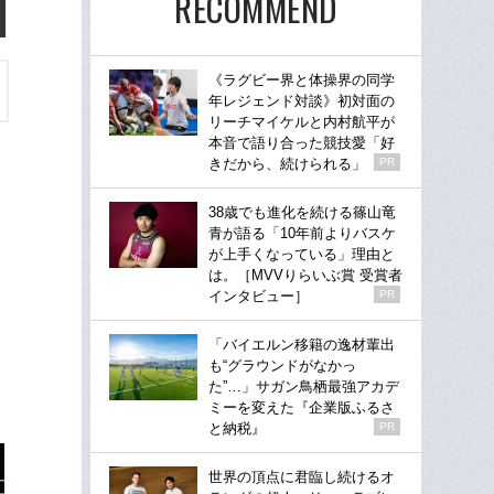
RECOMMEND
《ラグビー界と体操界の同学
年レジェンド対談》初対面の
リーチマイケルと内村航平が
本音で語り合った競技愛「好
きだから、続けられる」
PR
38歳でも進化を続ける篠山竜
青が語る「10年前よりバスケ
が上手くなっている」理由と
は。［MVVりらいぶ賞 受賞者
インタビュー］
PR
「バイエルン移籍の逸材輩出
も“グラウンドがなかっ
た”…」サガン鳥栖最強アカデ
ミーを変えた『企業版ふるさ
と納税』
PR
世界の頂点に君臨し続けるオ