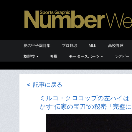
夏の甲子園特集
プロ野球
MLB
高校野球
格闘技
将棋
モータースポーツ
ラグビー
＜
記事に戻る
ミルコ・クロコップの左ハイは
かす“伝家の宝刀”の秘密「完璧