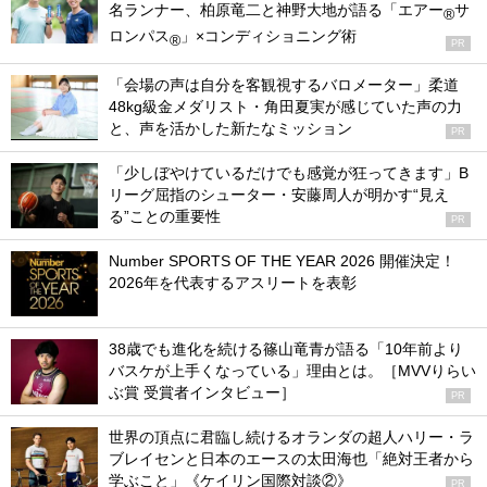
名ランナー、柏原竜二と神野大地が語る「エアー
サ
®
ロンパス
」×コンディショニング術
®
PR
「会場の声は自分を客観視するバロメーター」柔道
48kg級金メダリスト・角田夏実が感じていた声の力
と、声を活かした新たなミッション
PR
「少しぼやけているだけでも感覚が狂ってきます」B
リーグ屈指のシューター・安藤周人が明かす“見え
る”ことの重要性
PR
Number SPORTS OF THE YEAR 2026 開催決定！
2026年を代表するアスリートを表彰
38歳でも進化を続ける篠山竜青が語る「10年前より
バスケが上手くなっている」理由とは。［MVVりらい
ぶ賞 受賞者インタビュー］
PR
世界の頂点に君臨し続けるオランダの超人ハリー・ラ
ブレイセンと日本のエースの太田海也「絶対王者から
学ぶこと」《ケイリン国際対談②》
PR