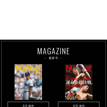
MAGAZINE
最新号
8/6
4/16
発売
発売