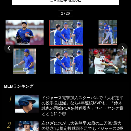
2 / 26
MLBランキング
ドジャース電撃加入スクーバルで「大谷翔平
の投手負担減」なら4年連続MVPも…「鈴木
誠也の同僚PCAを射程圏内」サイ・ヤング賞
とともに予想
左ひざに水が…大谷翔平32歳の二刀流“最大
の懸念”は規定投球回不足でもドジャース2番