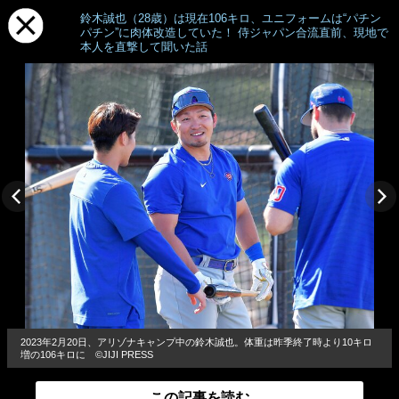
鈴木誠也（28歳）は現在106キロ、ユニフォームは“パチン
パチン”に肉体改造していた！ 侍ジャパン合流直前、現地で
本人を直撃して聞いた話
2023年2月20日、アリゾナキャンプ中の鈴木誠也。体重は昨季終了時より10キロ
増の106キロに ©JIJI PRESS
この記事を読む