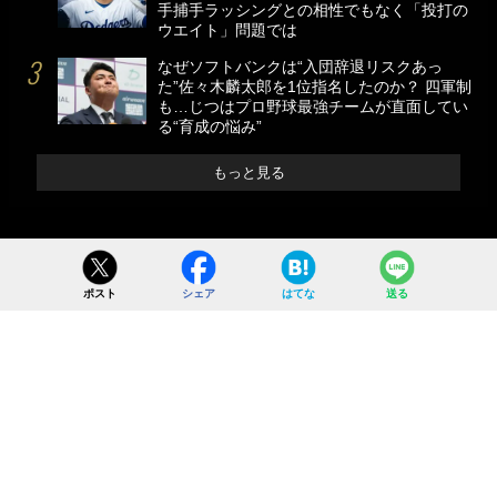
手捕手ラッシングとの相性でもなく「投打の
ウエイト」問題では
なぜソフトバンクは“入団辞退リスクあっ
た”佐々木麟太郎を1位指名したのか？ 四軍制
も…じつはプロ野球最強チームが直面してい
る“育成の悩み”
もっと見る
ポスト
シェア
はてな
送る