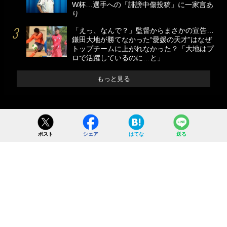
W杯…選手への「誹謗中傷投稿」に一家言あ
り
「えっ、なんで？」監督からまさかの宣告…
鎌田大地が勝てなかった“愛媛の天才”はなぜ
トップチームに上がれなかった？「大地はプ
ロで活躍しているのに…と」
もっと見る
ポスト
シェア
はてな
送る