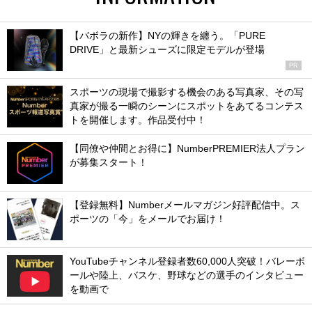
【バボラの新作】NYの輝きを纏う。「PURE
DRIVE」と最新シューズに限定モデルが登場
PR
スポーツの現場で撮影する機会のある写真家、その写
真家が撮る一瞬のシーンにスポットをあてるコンテス
トを開催します。作品受付中！
【同僚や仲間とお得に】NumberPREMIER法人プラン
が募集スタート！
【登録無料】Numberメールマガジン好評配信中。ス
ポーツの「今」をメールでお届け！
YouTubeチャンネル登録者数60,000人突破！バレーボ
ールや陸上、バスケ、野球などの選手のインタビュー
を動画で