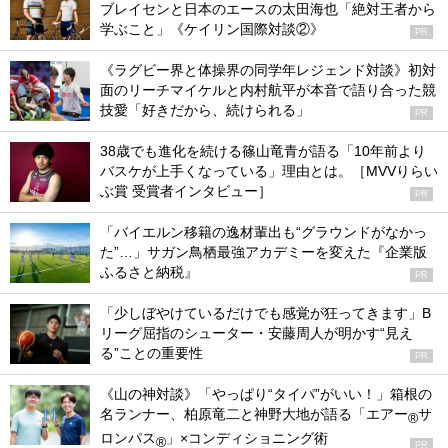
ブレイセンと日本のエースの太田海也「絶対王者から
学ぶこと」《ケイリン国際対談②》
PR
《ラグビー界と体操界の同学年レジェンド対談》初対
面のリーチマイケルと内村航平が本音で語り合った競
技愛「好きだから、続けられる」
PR
38歳でも進化を続ける篠山竜青が語る「10年前より
バスケが上手くなっている」理由とは。［MVVりらい
ぶ賞 受賞者インタビュー］
PR
「バイエルン移籍の逸材輩出も“グラウンドがなかっ
た”…」サガン鳥栖最強アカデミーを変えた『企業版
ふるさと納税』
PR
「少しぼやけているだけでも感覚が狂ってきます」B
リーグ屈指のシューター・安藤周人が明かす“見え
る”ことの重要性
PR
《山の神対談》「やっぱり“タイパ”がいい！」箱根の
名ランナー、柏原竜二と神野大地が語る「エアー
サ
®
ロンパス
」×コンディショニング術
®
PR