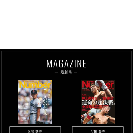
MAGAZINE
最新号
8/6
4/16
発売
発売