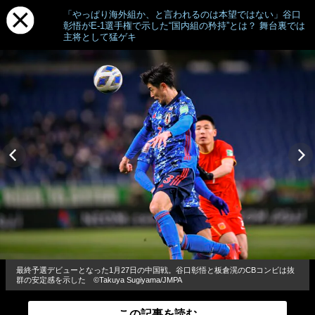
「やっぱり海外組か、と言われるのは本望ではない」谷口
彰悟がE-1選手権で示した“国内組の矜持”とは？ 舞台裏では
主将として猛ゲキ
最終予選デビューとなった1月27日の中国戦。谷口彰悟と板倉滉のCBコンビは抜
群の安定感を示した ©Takuya Sugiyama/JMPA
この記事を読む