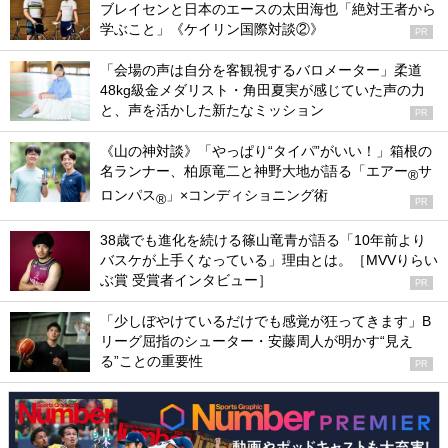
ブレイセンと日本のエースの太田海也「絶対王者から
学ぶこと」《ケイリン国際対談②》
PR
「会場の声は自分を客観視するバロメーター」柔道
48kg級金メダリスト・角田夏実が感じていた声の力
と、声を活かした新たなミッション
PR
《山の神対談》「やっぱり“タイパ”がいい！」箱根の
名ランナー、柏原竜二と神野大地が語る「エアー
サ
®
ロンパス
」×コンディショニング術
®
PR
38歳でも進化を続ける篠山竜青が語る「10年前より
バスケが上手くなっている」理由とは。［MVVりらい
ぶ賞 受賞者インタビュー］
PR
「少しぼやけているだけでも感覚が狂ってきます」B
リーグ屈指のシューター・安藤周人が明かす“見え
る”ことの重要性
PR