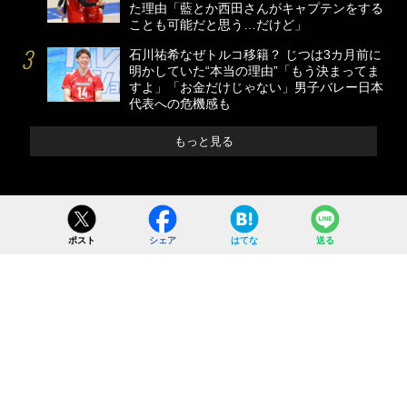
た理由「藍とか西田さんがキャプテンをする
ことも可能だと思う…だけど」
石川祐希なぜトルコ移籍？ じつは3カ月前に
明かしていた“本当の理由”「もう決まってま
すよ」「お金だけじゃない」男子バレー日本
代表への危機感も
もっと見る
ポスト
シェア
はてな
送る