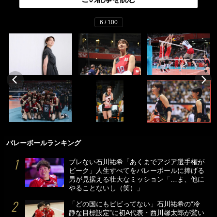
6 / 100
バレーボールランキング
ブレない石川祐希「あくまでアジア選手権が
ピーク」人生すべてをバレーボールに捧げる
男が見据える壮大なミッション「…ま、他に
やることないし（笑）」
「どの国にもビビってない」石川祐希の“冷
静な目標設定”に初A代表・西川馨太郎が驚い