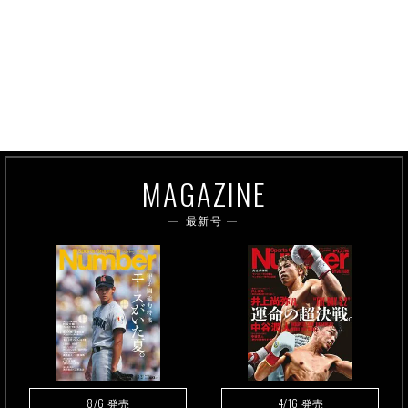
MAGAZINE
最新号
8/6
4/16
発売
発売