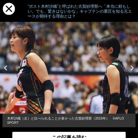
“ポスト木村沙織”と呼ばれた古賀紗理那へ「本当に頼もし
い。でも、驚きはないかな」キャプテンの重圧を知る元エ
ースが期待する理由とは？
木村沙織（左）と比べられることが多かった古賀紗理那（2015年） ©︎AFLO
SPORT
この記事を読む