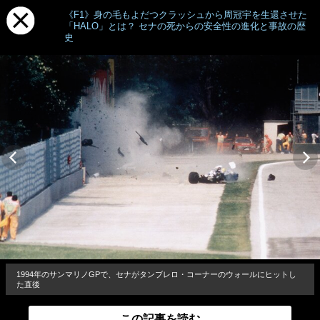
《F1》身の毛もよだつクラッシュから周冠宇を生還させた
「HALO」とは？ セナの死からの安全性の進化と事故の歴
史
1994年のサンマリノGPで、セナがタンブレロ・コーナーのウォールにヒットし
た直後
この記事を読む