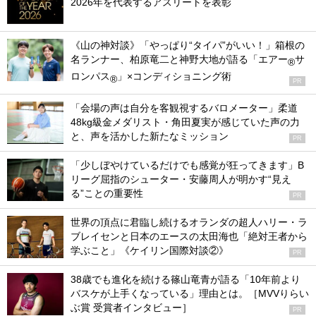
2026年を代表するアスリートを表彰
《山の神対談》「やっぱり“タイパ”がいい！」箱根の
名ランナー、柏原竜二と神野大地が語る「エアー
サ
®
ロンパス
」×コンディショニング術
®
PR
「会場の声は自分を客観視するバロメーター」柔道
48kg級金メダリスト・角田夏実が感じていた声の力
と、声を活かした新たなミッション
PR
「少しぼやけているだけでも感覚が狂ってきます」B
リーグ屈指のシューター・安藤周人が明かす“見え
る”ことの重要性
PR
世界の頂点に君臨し続けるオランダの超人ハリー・ラ
ブレイセンと日本のエースの太田海也「絶対王者から
学ぶこと」《ケイリン国際対談②》
PR
38歳でも進化を続ける篠山竜青が語る「10年前より
バスケが上手くなっている」理由とは。［MVVりらい
ぶ賞 受賞者インタビュー］
PR