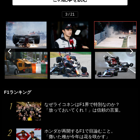
3 / 21
F1ランキング
なぜライコネンはF1界で特別なのか？
「放っておいてくれ！」は信頼の言葉。
ホンダが再開するF1で目論むこと。
「撒いた種が今年は花を咲かす」