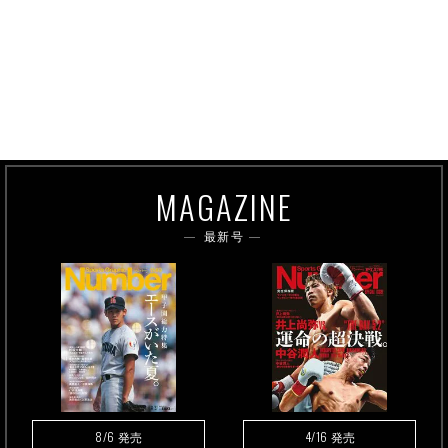
MAGAZINE
最新号
8/6
4/16
発売
発売